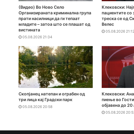
(Видео) Во Ново Село
Клековски: Нај
Организираната криминална група
пациентите сo
прати насилници да ги тепаат
треска се од С
младите – затоа што се плашат од
Велес
вистината
05.08.2026 21:1
05.08.2026 21:34
Скопјанец натепан и ограбен од
Клековски: Ана
три лица кај Градски парк
пиење во Гости
објавена до 20
05.08.2026 20:58
05.08.2026 20:5