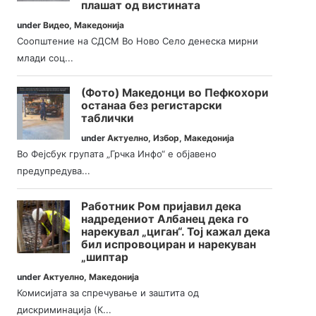
плашат од вистината
under
Видео
,
Македонија
Соопштение на СДСМ Во Ново Село денеска мирни
млади соц...
(Фото) Македонци во Пефкохори
останаа без регистарски
таблички
under
Актуелно
,
Избор
,
Македонија
Во Фејсбук групата „Грчка Инфо“ е објавено
предупредува...
Работник Ром пријавил дека
надредениот Албанец дека го
нарекувал „циган“. Тој кажал дека
бил испровоциран и нарекуван
„шиптар
under
Актуелно
,
Македонија
Комисијата за спречување и заштита од
дискриминација (К...