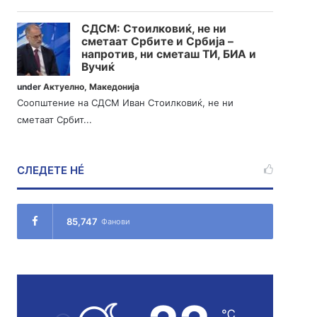
СДСМ: Стоилковиќ, не ни
сметаат Србите и Србија –
напротив, ни сметаш ТИ, БИА и
Вучиќ
under
Актуелно
,
Македонија
Соопштение на СДСМ Иван Стоилковиќ, не ни
сметаат Србит...
СЛЕДЕТЕ НÉ
85,747
Фанови
℃