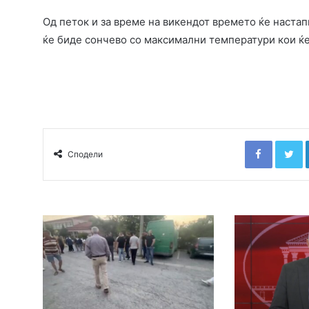
Од петок и за време на викендот времето ќе наста
ќе биде сончево со максимални температури кои ќе 
Faceboo
T
Сподели