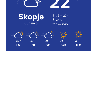
22
Skopje
36º - 20º
36%
Облачно
1.47 км/ч
36
37
39
39
40
℃
℃
℃
℃
℃
Thu
Fri
Sat
Sun
Mon