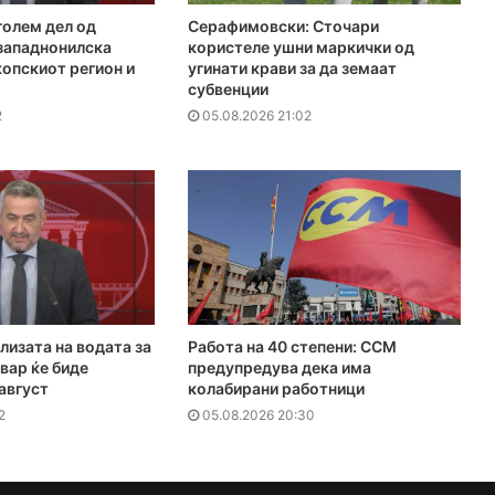
голем дел од
Серафимовски: Сточари
 западнонилска
користеле ушни маркички од
копскиот регион и
угинати крави за да земаат
субвенции
2
05.08.2026 21:02
лизата на водата за
Работа на 40 степени: ССМ
вар ќе биде
предупредува дека има
 август
колабирани работници
2
05.08.2026 20:30