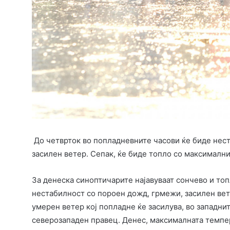
До четврток во попладневните часови ќе биде нест
засилен ветер. Сепак, ќе биде топло со максимални
За денеска синоптичарите најавуваат сончево и то
нестабилност со пороен дожд, грмежи, засилен вете
умерен ветер кој попладне ќе засилува, во западни
северозападен правец. Денес, максималната темпер