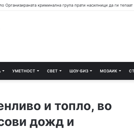
А
УМЕТНОСТ
СВЕТ
ШОУ-БИЗ
МОЗАИК
С
нливо и топло, во
сови дожд и