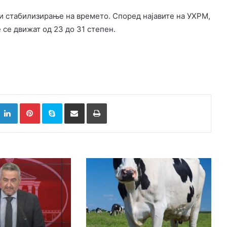
пи стабилизирање на времето. Според најавите на УХРМ,
се движат од 23 до 31 степен.
k
witter
LinkedIn
Pinterest
Skype
Сподели преку Е-маил
Испринтај