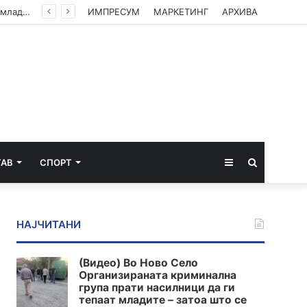
(Видео) Во Ново Село Организираната криминална група прати насилници да ги тепаат младите – затоа што се плашат од вистината
ИМПРЕСУМ
МАРКЕТИНГ
АРХИВА
Sidebar
Пребарај
ТАВ
СПОРТ
за
НАЈЧИТАНИ
(Видео) Во Ново Село
Организираната криминална
група прати насилници да ги
тепаат младите – затоа што се