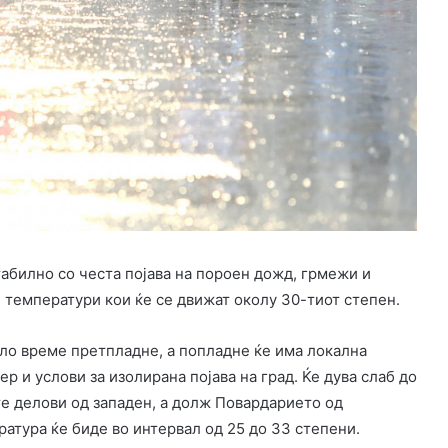
абилно со честа појава на пороен дожд, грмежи и
 температури кои ќе се движат околу 30-тиот степен.
пло време претпладне, а попладне ќе има локална
р и услови за изолирана појава на град. Ќе дува слаб до
те делови од западен, а долж Повардарието од
атура ќе биде во интервал од 25 до 33 степени.