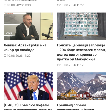
10.08.2026 11:33
10.08.2026 11:27
Левица: Артан Груби е на
Грчките цариници запленија
чекор до слобода
1 296 боци нелегален фреон,
дел од нив откриени во
10.08.2026 11:22
пратка од Македонија
10.08.2026 11:12
(ВИДЕО) Трамп се пофали
Гренланд спречи
дека го нарекувале „еден од
неовластени нафтени