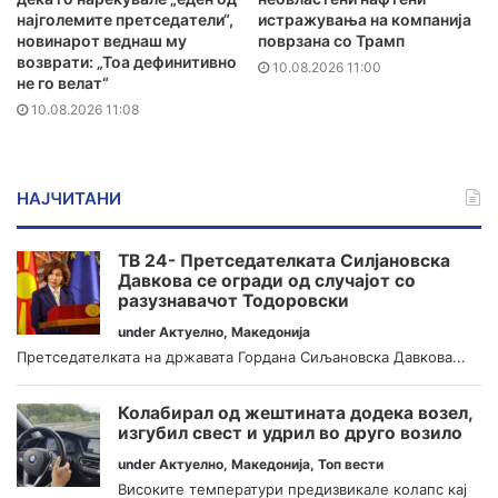
најголемите претседатели“,
истражувања на компанија
новинарот веднаш му
поврзана со Трамп
возврати: „Тоа дефинитивно
10.08.2026 11:00
не го велат“
10.08.2026 11:08
НАЈЧИТАНИ
ТВ 24- Претседателката Силјановска
Давкова се огради од случајот со
разузнавачот Тодоровски
under
Актуелно
,
Македонија
Претседателката на државата Гордана Сиљановска Давкова...
Колабирал од жештината додека возел,
изгубил свест и удрил во друго возило
under
Актуелно
,
Македонија
,
Топ вести
Високите температури предизвикале колапс кај