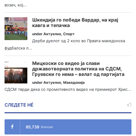
возач, кој...
Шкендија го победи Вардар, на крај
кавга и тепачка
under
Актуелно
,
Спорт
Дерби дуелот од 2 коло во Првата македонска
фудбалска л...
Мицкоски со видео ја слави
државотворната политика на СДСМ,
Груевски го нема – велат од партијата
under
Актуелно
,
Македонија
СДСМ тврди дека со промотивното видео на премиерот Хрис...
СЛЕДЕТЕ НÉ
85,739
Фанови