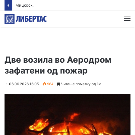
Мицкоски: Жртвата на бранителите e потсетување дека мирот, слободата и безбедноста имаат своја цена
М
Две возила во Аеродром
зафатени од пожар
06.06.2026 16:05
964
Читање помалку од 1м