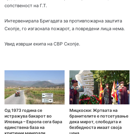
сопственост на Г.Т.
Интервенирала Бригадата за противпожарна заштита
Скопје, го изгаснала пожарот, а повредени лица нема.
Увид изврши екипа на СВР Скопје.
Од 1973 година се
Мицкоски: Жртвата на
истражува бакарот во
бранителите e потсетување
Иловица – Европа сега бара
дека мирот, слободата и
единствена база на
безбедноста имаат своја
критични минерали
цена