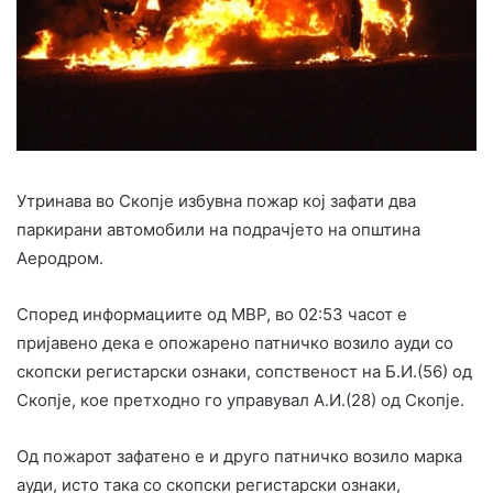
Утринава во Скопје избувна пожар кој зафати два
паркирани автомобили на подрачјето на општина
Аеродром.
Според информациите од МВР, во 02:53 часот е
пријавено дека е опожарено патничко возило ауди со
скопски регистарски ознаки, сопственост на Б.И.(56) од
Скопје, кое претходно го управувал А.И.(28) од Скопје.
Од пожарот зафатено е и друго патничко возило марка
ауди, исто така со скопски регистарски ознаки,