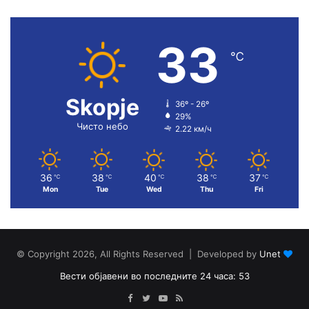
33
℃
Skopje
36º - 26º
29%
Чисто небо
2.22 км/ч
36
38
40
38
37
℃
℃
℃
℃
℃
Mon
Tue
Wed
Thu
Fri
© Copyright 2026, All Rights Reserved | Developed by
Unet
Вести објавени во последните 24 часа: 53
Facebook
Twitter
YouTube
RSS