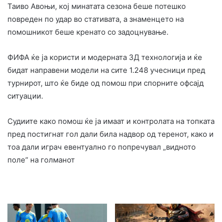
Таиво Авоњи, кој минатата сезона беше потешко
повреден по удар во стативата, а знаменцето на
помошникот беше кренато со задоцнување.
ФИФА ќе ја користи и модерната 3Д технологија и ќе
бидат направени модели на сите 1.248 учесници пред
турнирот, што ќе биде од помош при спорните офсајд
ситуации.
Судиите како помош ќе ја имаат и контролата на топката
пред постигнат гол дали била надвор од теренот, како и
тоа дали играч евентуално го попречувал „видното
поле“ на голманот