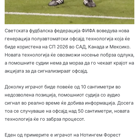
Светската фудбалска федерација ФИФА воведува нова
генерација полуавтоматски офсајд технологија која ќе
биде користена на СП 2026 во САД, Канада и Мексико.
Новата технологија ќе овозможи носење побрза одлука,
а помошните судии нема да мораа да го чекаат крајот на
акцијата за да сигнализираат офсајд.
Доколку играчот биде повеќе од 10 сантиметри во
недозволена позиција, помошниот судија со аудио
сигнал во реално време ќе добива информација. Досега
тоа се случуваше на офсајд над 50 сантиметри, новата
технологија ќе го забрза процесот.
Еден од примерите е играчот на Нотингем Форест