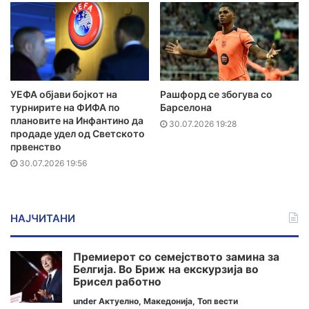
УЕФА објави бојкот на
Рашфорд се збогува со
турнирите на ФИФА по
Барселона
плановите на Инфантино да
30.07.2026 19:28
продаде удел од Светското
првенство
30.07.2026 19:56
НАЈЧИТАНИ
Премиерот со семејството замина за
Белгија. Во Бриж на екскурзија во
Брисел работно
under
Актуелно
,
Македонија
,
Топ вести