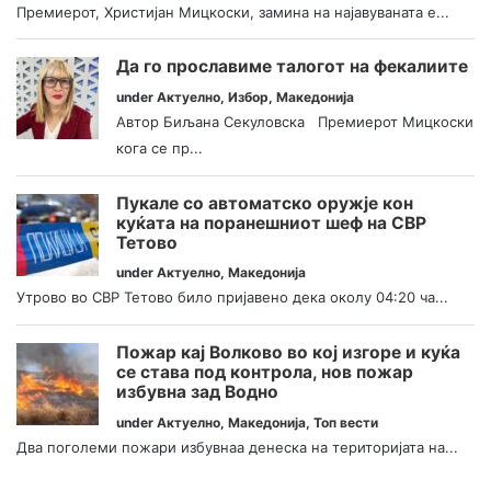
Премиерот, Христијан Мицкоски, замина на најавуваната е...
Да го прославиме талогот на фекалиите
under
Актуелно
,
Избор
,
Македонија
Автор Биљана Секуловска Премиерот Мицкоски
кога се пр...
Пукале со автоматско оружје кон
куќата на поранешниот шеф на СВР
Тетово
under
Актуелно
,
Македонија
Утрово во СВР Тетово било пријавено дека околу 04:20 ча...
Пожар кај Волково во кој изгоре и куќа
се става под контрола, нов пожар
избувна зад Водно
under
Актуелно
,
Македонија
,
Топ вести
Два поголеми пожари избувнаа денеска на територијата на...