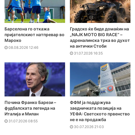
Барселона го откажа
Градско ќе биде домаќин на
пријателскиот натпревар во
„NAJK MOTO BIG RACE“ –
Мароко
адреналинска трка во духот
на антички Стоби
08.08.2026 12:46
31.07.2026 16:35
Почина Франко Барези –
ФФМ ја поддржува
фудбалската легенда на
заедничката позиција на
Италија и Милан
УЕФА: Светското првенство
не е на продажба
31.07.2026 08:55
30.07.2026 21:03