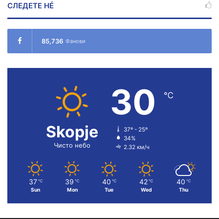
СЛЕДЕТЕ НÉ
85,736
Фанови
30
℃
Skopje
37º - 25º
34%
Чисто небо
2.32 км/ч
37
39
40
42
40
℃
℃
℃
℃
℃
Sun
Mon
Tue
Wed
Thu