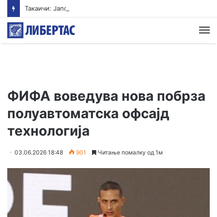
Такаичи: Јапонија ги поддржува трите принципи на ненуклеарно оружје
М
ФИФА воведува нова побрза
полуавтоматска офсајд
технологија
03.06.2026 18:48
901
Читање помалку од 1м