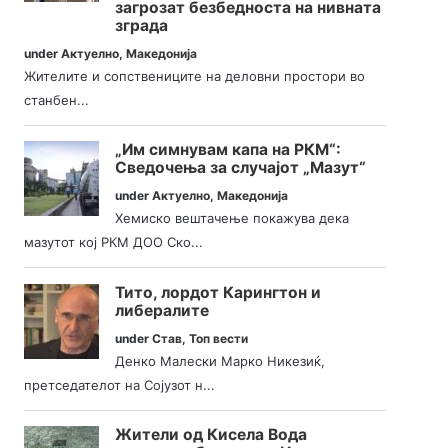
загрозат безбедноста на нивната
зграда
under
Актуелно
,
Македонија
Жителите и сопствениците на деловни простори во
станбен...
„Им симнувам капа на РКМ“:
Сведочења за случајот „Мазут“
under
Актуелно
,
Македонија
Хемиско вештачење покажува дека
мазутот кој РКМ ДОО Ско...
Тито, лордот Карингтон и
либералите
under
Став
,
Топ вести
Денко Малески Марко Никезиќ,
претседателот на Сојузот н...
Жители од Кисела Вода