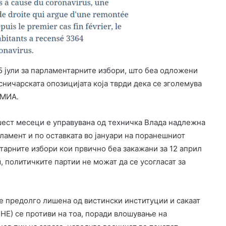
5 јули за парламентарните избори, што беа одложени
сничарската опозицијата која тврди дека се зголемува
 МИА.
шест месеци е управувана од техничка Влада надлежна
ламент и по оставката во јануари на поранешниот
арните избори кои првично беа закажани за 12 април
 политичките партии не можат да се усогласат за
 е предолго лишена од вистински институции и сакаат
НЕ) се противи на тоа, поради влошување на