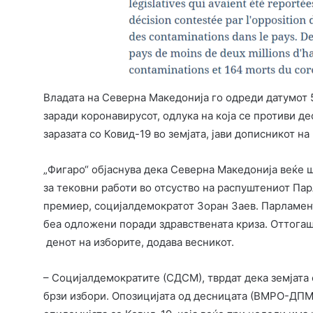
Владата на Северна Македонија го одреди датумот 
заради коронавирусот, одлука на која се противи де
заразата со Ковид-19 во земјата, јави дописникот на
„Фигаро“ објаснува дека Северна Македонија веќе 
за тековни работи во отсуство на распуштениот Пар
премиер, социјалдемократот Зоран Заев. Парламент
беа одложени поради здравствената криза. Оттогаш,
денот на изборите, додава весникот.
– Социјалдемократите (СДСМ), тврдат дека земјата
брзи избори. Опозицијата од десницата (ВМРО-ДПМ