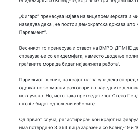
епидемијата со Ковид-19, која веќе три недели има 
„Фигаро“ пренесува изјава на вицепремиерката и м
наведува дека „не постои демократска држава што 
Парламент“.
Весникот го пренесува и ставот на ВМРО-ДПМНЕ де
справување со епидемијата, наместо „водење полити
граѓаните мора да бидат најважната работа“.
Парискиот весник, на крајот нагласува дека споре
одржат неформални разговори во наредните денов
исклучено. Но, исто така претседателот Стево Пенд
што ќе бидат одложени изборите.
Од првиот случај регистириран кон крајот на февру
има потврдено 3.364 лица заразени со Ковид-19 и 1