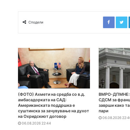
Faceboo
T
Сподели
(ФОТО) Ахмети на средба со в.д.
ВМРО-ДПМНЕ: 
амбасадорката на САД:
СДСМ за франц
Американската поддршка е
заврши како та
суштинска за зачувување на духот
пари
на Охридскиот договор
06.08.2026 22:4
06.08.2026 22:44