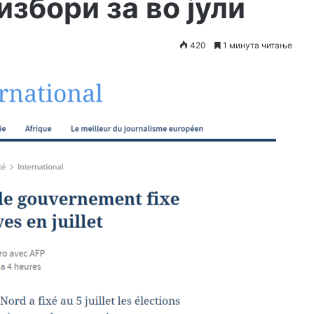
збори за во јули
420
1 минута читање