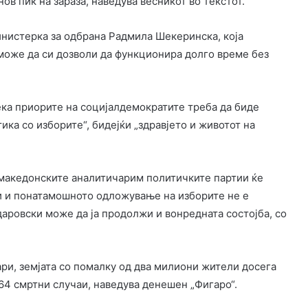
нов пик на зараза, наведува весникот во текстот.
инистерка за одбрана Радмила Шекеринска, која
може да си дозволи да функционира долго време без
ка приорите на социјалдемократите треба да биде
ка со изборите“, бидејќи „здравјето и животот на
д македонските аналитичарим политичките партии ќе
и и понатамошното одложување на изборите не е
аровски може да ја продолжи и вонредната состојба, со
ари, земјата со помалку од два милиони жители досега
64 смртни случаи, наведува денешен „Фигаро“.