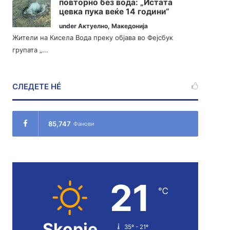
повторно без вода: „Истата
цевка пука веќе 14 години“
under
Актуелно
,
Македонија
Жители на Кисела Вода преку објава во Фејсбук
групата „...
СЛЕДЕТЕ НÉ
85,747
Фанови
21
℃
Skopje
35º - 21º