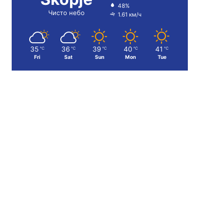
48%
Чисто небо
1.61 км/ч
35
36
39
40
41
℃
℃
℃
℃
℃
Fri
Sat
Sun
Mon
Tue