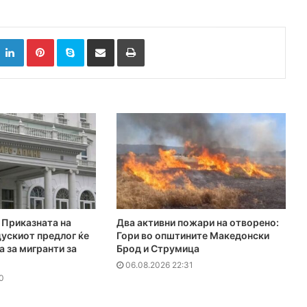
k
witter
LinkedIn
Pinterest
Skype
Сподели преку Е-маил
Испринтај
Приказната на
Два активни пожари на отворено:
ускиот предлог ќе
Гори во општините Македонски
а за мигранти за
Брод и Струмица
06.08.2026 22:31
0