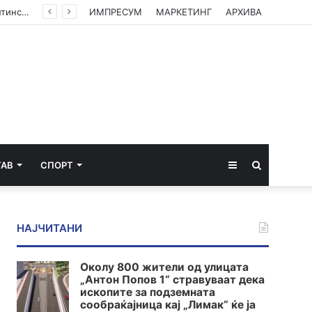
(ФОТО) Ахмети на средба со в.д. амбасадорката на САД: Американската поддршка е суштинска за зачувување на духот на Охридскиот договор
ИМПРЕСУМ
МАРКЕТИНГ
АРХИВА
Sidebar
Пребарај
ТАВ
СПОРТ
за
НАЈЧИТАНИ
Околу 800 жители од улицата
„Антон Попов 1“ стравуваат дека
ископите за подземната
сообраќајница кај „Лимак“ ќе ја