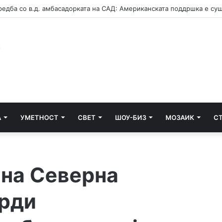
А
УМЕТНОСТ
СВЕТ
ШОУ-БИЗ
МОЗАИК
С
 на Северна
врди