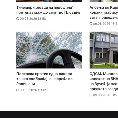
Тинејџери „ловци на педофили“
Апсења во Кар
претепаа маж до смрт во Пловдив
кокаин, мариху
вага, приведен
09.08.2026 13:58
09.08.2026 13:5
Постапка против едно лице за
СДСМ: Миросла
тешка сообраќајна несреќа во
човекот на БИА
Радишани
на Вучиќ, ја з
српската заед
09.08.2026 12:32
09.08.2026 11:5