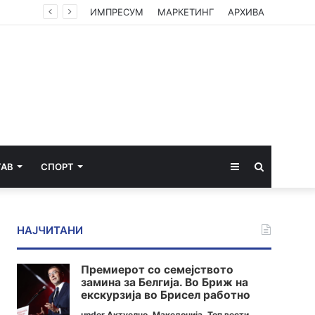
лица
ИМПРЕСУМ
МАРКЕТИНГ
АРХИВА
Sidebar
Пребарај
ТАВ
СПОРТ
за
НАЈЧИТАНИ
Премиерот со семејството
замина за Белгија. Во Бриж на
екскурзија во Брисел работно
under
Актуелно
,
Македонија
,
Топ вести