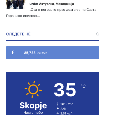
under
Актуелно
,
Македонија
„Ова е неговото прво доаѓање на Света
Гора како епископ...
СЛЕДЕТЕ НÉ
85,738
Фанови
35
℃
Skopje
36º - 25º
22%
Чисто небо
2.61 км/ч