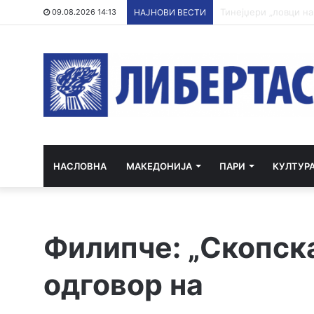
Апсења во Карпош: 
09.08.2026 14:13
НАЈНОВИ ВЕСТИ
НАСЛОВНА
МАКЕДОНИЈА
ПАРИ
КУЛТУР
Филипче: „Скопска
одговор на