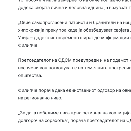
додека својата лична и деловна иднина ја врзуваат 
„Овие самопрогласени патриоти и бранители на нац
хипокризија преку тоа каде ја обезбедуваат својата
Унија – додека истовремено шират дезинформации з
Филипче.
Претседателот на СДСМ предупреди и на подемот н
насочени кон поткопување на темелните прогреси
општества.
Филипче порача дека единствениот одговор на ови
на регионално ниво.
„За да ја победиме оваа црна регионална коалиција
долгорочна соработка”, порача претседателот на СД