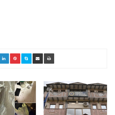
k
witter
LinkedIn
Pinterest
Skype
Сподели преку Е-маил
Испринтај