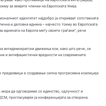
токму за земјите членки на Европската Унија.
ионалниот идентитет најдобро ја откриваат сопствената
 лична и деловна иднина – најчесто токму во Европската
а иднината на Европа меѓу своите граѓани”, рече
а антидемократски движења кои, како што рече, се
вни и антифашистички вредности на современите
е предизвици е создавање силна прогресивна коалиција
, мора да одговориме со единство, одлучност и
СМ, прогласувајќи ја конференцијата за отворена.