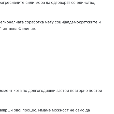
рогресивните сили мора да одговорат со единство,
 регионалната соработка меѓу социјалдемократските и
, истакна Филипче.
 момент кога по долгогодишни застои повторно постои
заврши овој процес. Имаме можност не само да