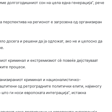
име долгогодишниот сон на цела една генерација”, рече
а перспектива на регионот е загрозена од организиран
ло досега и решени да ја одложат, ако не и целосно да
че.
иот криминал и екстремизмот сè повеќе дејствуваат
ките процеси.
ганизираниот криминал и националистичко-
аштитени од ретроградните политички елити, најмногу
што ги носи европската интеграција”, истакна
тапуваат како противници на европската интеграција,