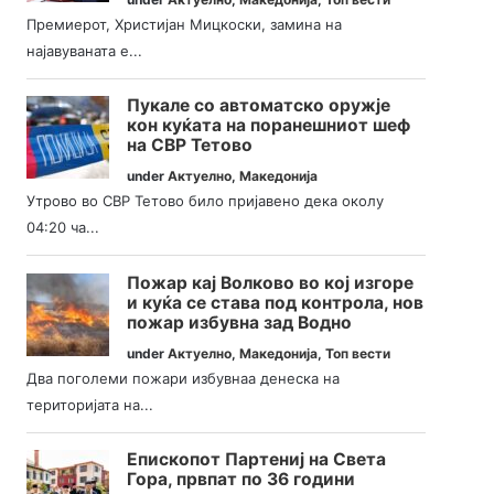
Премиерот, Христијан Мицкоски, замина на
најавуваната е...
Пукале со автоматско оружје
кон куќата на поранешниот шеф
на СВР Тетово
under
Актуелно
,
Македонија
Утрово во СВР Тетово било пријавено дека околу
04:20 ча...
Пожар кај Волково во кој изгоре
и куќа се става под контрола, нов
пожар избувна зад Водно
under
Актуелно
,
Македонија
,
Топ вести
Два поголеми пожари избувнаа денеска на
територијата на...
Епископот Партениј на Света
Гора, првпат по 36 години