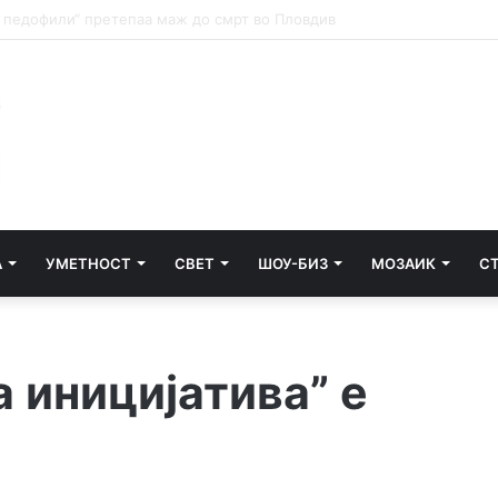
Запленети кокаин, марихуана и дигитална вага, приведени четири 
А
УМЕТНОСТ
СВЕТ
ШОУ-БИЗ
МОЗАИК
С
 иницијатива” е