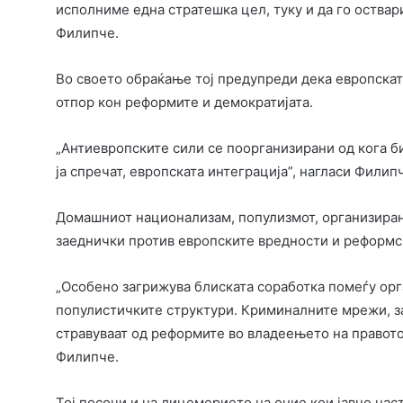
исполниме една стратешка цел, туку и да го оствар
Филипче.
Во своето обраќање тој предупреди дека европскат
отпор кон реформите и демократијата.
„Антиевропските сили се поорганизирани од кога би
ја спречат, европската интеграција”, нагласи Филип
Домашниот национализам, популизмот, организиран
заеднички против европските вредности и реформс
„Особено загрижува блиската соработка помеѓу ор
популистичките структури. Криминалните мрежи, з
стравуваат од реформите во владеењето на правото 
Филипче.
Тој посочи и на лицемерието на оние кои јавно нас