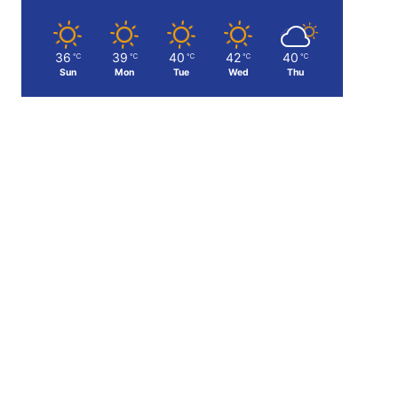
36
39
40
42
40
℃
℃
℃
℃
℃
Sun
Mon
Tue
Wed
Thu