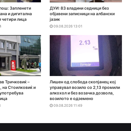
пош: Запленети
ДУИ: 83 владини седници без
ана и дигитална
објавени записници на албански
и четири лица
јазик
4
09.08.2026 13:01
в Тричковиќ –
Лишен од слобода скопјанец кој
, на Стоилковиќ и
управувал возило со 2,13 промили
лоупотребува
алкохол и без возачка дозвола,
ница
возилото е одземено
8
09.08.2026 11:49