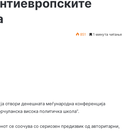
антиевропските
а
851
1 минута читање
 ја отвори денешната меѓународна конференција
орчуланска висока политичка школа”.
от се соочува со сериозен предизвик од авторитарни,