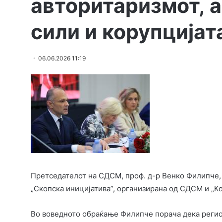
авторитаризмот, 
сили и корупцијат
06.06.2026 11:19
Претседателот на СДСМ, проф. д-р Венко Филипче,
„Скопска иницијатива”, организирана од СДСМ и „К
Во воведното обраќање Филипче порача дека регион