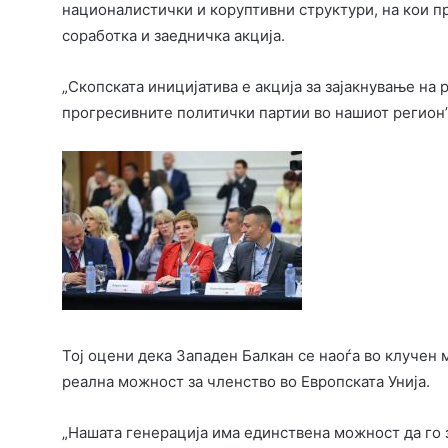
националистички и коруптивни структури, на кои п
соработка и заедничка акција.
„Скопската иницијатива е акција за зајакнување на
прогресивните политички партии во нашиот регион”
Тој оцени дека Западен Балкан се наоѓа во клучен
реална можност за членство во Европската Унија.
„Нашата генерација има единствена можност да го 