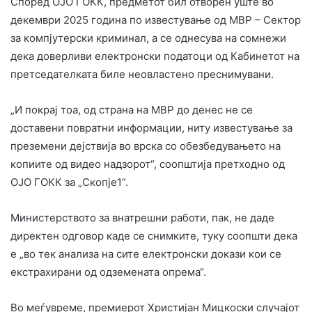
Според ОЈО ГОКК, предметот бил отворен уште во
декември 2025 година по известување од МВР – Сектор
за компјутерски криминал, а се однесува на сомнежи
дека доверливи електронски податоци од Кабинетот на
претседателката биле неовластено преснимувани.
„И покрај тоа, од страна на МВР до денес не се
доставени повратни информации, ниту известување за
преземени дејствија во врска со обезбедувањето на
копиите од видео надзорот“, соопштија претходно од
ОЈО ГОКК за „Скопје1“.
Министерството за внатрешни работи, пак, не даде
директен одговор каде се снимките, туку соопшти дека
е „во тек анализа на сите електронски докази кои се
екстрахирани од одземената опрема“.
Во меѓувреме, премиерот Христијан Мицкоски случајот