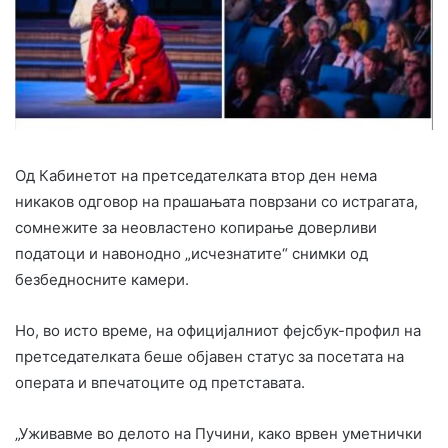
Од Кабинетот на претседателката втор ден нема
никаков одговор на прашањата поврзани со истрагата,
сомнежите за неовластено копирање доверливи
податоци и навонодно „исчезнатите“ снимки од
безбедносните камери.
Но, во исто време, на официјалниот фејсбук-профил на
претседателката беше објавен статус за посетата на
операта и впечатоците од претставата.
„Уживавме во делото на Пучини, како врвен уметнички