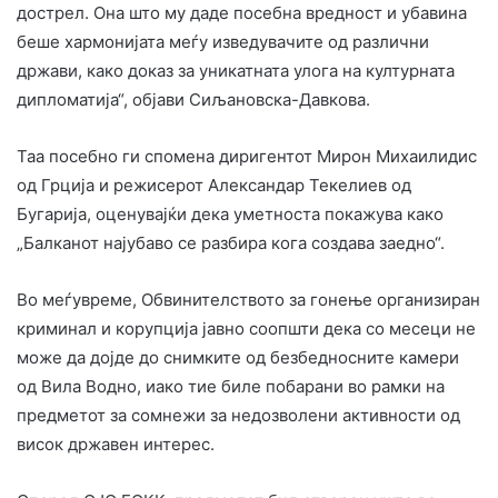
дострел. Она што му даде посебна вредност и убавина
беше хармонијата меѓу изведувачите од различни
држави, како доказ за уникатната улога на културната
дипломатија“, објави Сиљановска-Давкова.
Таа посебно ги спомена диригентот Мирон Михаилидис
од Грција и режисерот Александар Текелиев од
Бугарија, оценувајќи дека уметноста покажува како
„Балканот најубаво се разбира кога создава заедно“.
Во меѓувреме, Обвинителството за гонење организиран
криминал и корупција јавно соопшти дека со месеци не
може да дојде до снимките од безбедносните камери
од Вила Водно, иако тие биле побарани во рамки на
предметот за сомнежи за недозволени активности од
висок државен интерес.