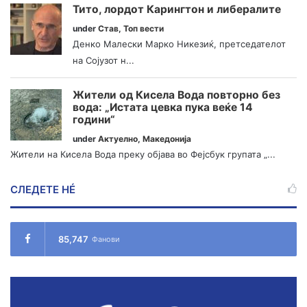
Тито, лордот Карингтон и либералите
under
Став
,
Топ вести
Денко Малески Марко Никезиќ, претседателот
на Сојузот н...
Жители од Кисела Вода повторно без
вода: „Истата цевка пука веќе 14
години“
under
Актуелно
,
Македонија
Жители на Кисела Вода преку објава во Фејсбук групата „...
СЛЕДЕТЕ НÉ
85,747
Фанови