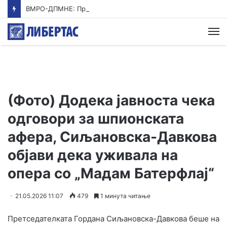
ВМРО-ДПМНЕ: Приказната на СДСМ за францускиот предлог ќе заврши како таа за мигранти за пари
М
(Фото) Додека јавноста чека
одговори за шпионската
афера, Сиљановска-Давкова
објави дека уживала на
опера со „Мадам Батерфлај“
21.05.2026 11:07
479
1 минута читање
Претседателката Гордана Сиљановска-Давкова беше на