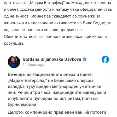
претставата „Мадам Батерфлај“ во Македонската опера
и балет, додека јавноста и натаму чека официјален став
од нејзиниот Кабинет за скандалот со сомнежи за
шпионажа и недозволени активности во Вила Водно, за
кој веќе пет месеци се води предмет во
Обвинителството за гонење организиран криминал и
корупција.