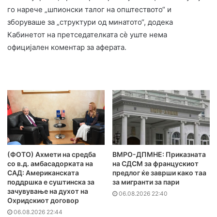
го нарече „шпионски талог на општеството“ и
зборуваше за „структури од минатото“, додека
Кабинетот на претседателката сѐ уште нема
официјален коментар за аферата.
(ФОТО) Ахмети на средба
ВМРО-ДПМНЕ: Приказната
со в.д. амбасадорката на
на СДСМ за францускиот
САД: Американската
предлог ќе заврши како таа
поддршка е суштинска за
за мигранти за пари
зачувување на духот на
06.08.2026 22:40
Охридскиот договор
06.08.2026 22:44