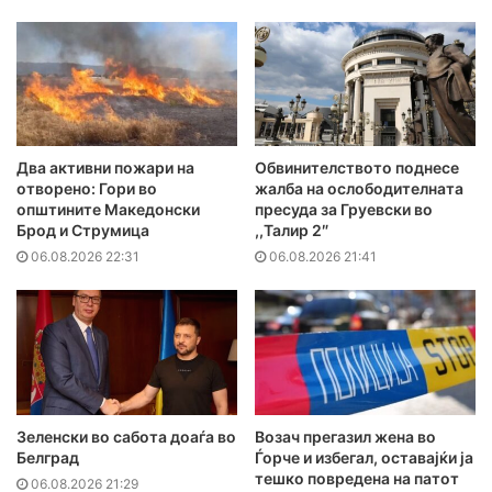
Два активни пожари на
Обвинителството поднесе
отворено: Гори во
жалба на ослободителната
општините Македонски
пресуда за Груевски во
Брод и Струмица
,,Талир 2″
06.08.2026 22:31
06.08.2026 21:41
Зеленски во сабота доаѓа во
Возач прегазил жена во
Белград
Ѓорче и избегал, оставајќи ја
тешко повредена на патот
06.08.2026 21:29