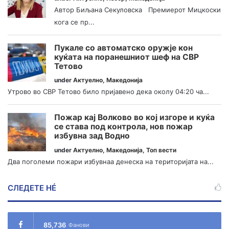
Автор Биљана Секуловска Премиерот Мицкоски
кога се пр...
Пукале со автоматско оружје кон
куќата на поранешниот шеф на СВР
Тетово
under
Актуелно
,
Македонија
Утрово во СВР Тетово било пријавено дека околу 04:20 ча...
Пожар кај Волково во кој изгоре и куќа
се става под контрола, нов пожар
избувна зад Водно
under
Актуелно
,
Македонија
,
Топ вести
Два поголеми пожари избувнаа денеска на територијата на...
СЛЕДЕТЕ НÉ
85,736
Фанови