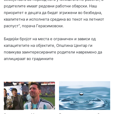
родителите имаат редовни работни обврски. Наш
приоритет е децата да бидат згрижени во безбедна,
квалитетна и исполнета средина во текот на летниот
распуст”, порача Герасимовски.
Бидејќи бројот на места е ограничен и зависи од
капацитетите на објектите, Општина Центар ги
повикува заинтересираните родители навремено да
аплицираат во градинките