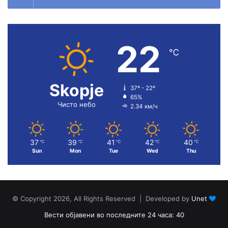
22
℃
Skopje
37º - 22º
65%
Чисто небо
2.34 км/ч
37
39
41
42
40
℃
℃
℃
℃
℃
Sun
Mon
Tue
Wed
Thu
© Copyright 2026, All Rights Reserved | Developed by
Unet
Вести објавени во последните 24 часа: 40