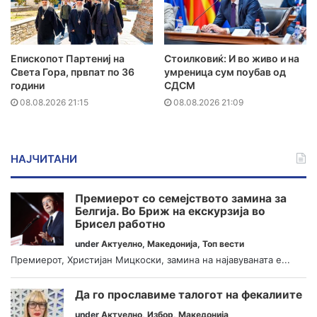
Епископот Партениј на
Стоилковиќ: И во живо и на
Света Гора, првпат по 36
умреница сум поубав од
години
СДСМ
08.08.2026 21:15
08.08.2026 21:09
НАЈЧИТАНИ
Премиерот со семејството замина за
Белгија. Во Бриж на екскурзија во
Брисел работно
under
Актуелно
,
Македонија
,
Топ вести
Премиерот, Христијан Мицкоски, замина на најавуваната е...
Да го прославиме талогот на фекалиите
under
Актуелно
,
Избор
,
Македонија