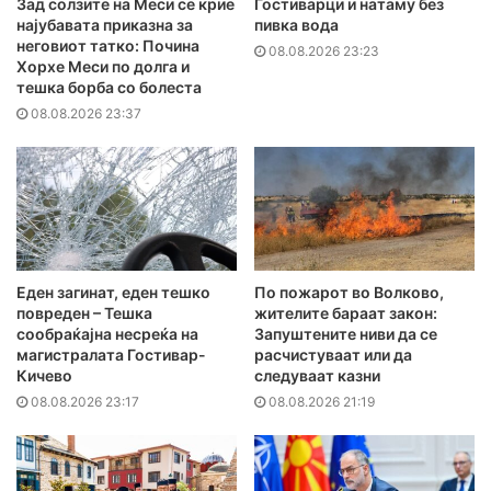
Зад солзите на Меси се крие
Гостиварци и натаму без
најубавата приказна за
пивка вода
неговиот татко: Почина
08.08.2026 23:23
Хорхе Меси по долга и
тешка борба со болеста
08.08.2026 23:37
Еден загинат, еден тешко
По пожарот во Волково,
повреден – Тешка
жителите бараат закон:
сообраќајна несреќа на
Запуштените ниви да се
магистралата Гостивар-
расчистуваат или да
Кичево
следуваат казни
08.08.2026 23:17
08.08.2026 21:19