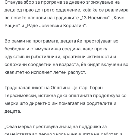
Станува збор за програма за дневно згрижување на
деца од прво до трето одделение, која ќе се реализира
во повеќе клонови на градинките „13 Ноември”, „Кочо
Рацин” и „Раде Јовчевски Корчагин”.
Во рамки на програмата, децата ќе престојуваат во
безбедна и стимулативна средина, каде преку
едукативни работилници, креативни активности и
содржини соодветни на возраста, ќе бидат вклучени во
квалитетно исполнет летен распуст.
Градоначалникот на Општина Центар, Горан
Герасимовски, истакна дека општината продолжува со
мерки што директно им помагаат на родителите и
децата.
„Оваа мерка преставува значајна поддршка за
семејствата во период кога училиштата не работат, а