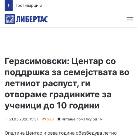
Гостиварци и натаму без пивка вода
М
Герасимовски: Центар со
поддршка за семејствата во
летниот распуст, ги
отвораме градинките за
ученици до 10 години
21.05.2026 15:31
530
Читање помалку од 1м
Општина Центар и оваа година обезбедува летно