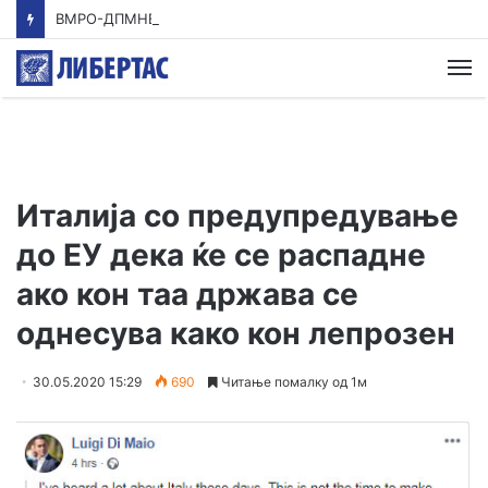
ВМРО-ДПМНЕ: Приказната на СДСМ за францускиот предлог ќе заврши како таа за мигранти за пари
М
Италија со предупредување
до ЕУ дека ќе се распадне
ако кон таа држава се
однесува како кон лепрозен
30.05.2020 15:29
690
Читање помалку од 1м