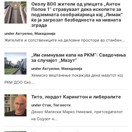
Околу 800 жители од улицата „Антон
Попов 1“ стравуваат дека ископите за
подземната сообраќајница кај „Лимак“
ќе ја загрозат безбедноста на нивната
зграда
under
Актуелно
,
Македонија
Жителите и сопствениците на деловни простори во станбен...
„Им симнувам капа на РКМ“: Сведочења
за случајот „Мазут“
under
Актуелно
,
Македонија
Хемиско вештачење покажува дека мазутот кој
РКМ ДОО Ско...
Тито, лордот Карингтон и либералите
under
Став
,
Топ вести
Денко Малески Марко Никезиќ, претседателот
на Сојузот н...