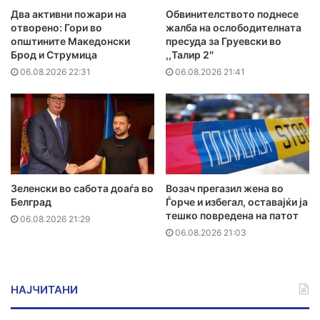
Два активни пожари на
Обвинителството поднесе
отворено: Гори во
жалба на ослободителната
општините Македонски
пресуда за Груевски во
Брод и Струмица
,,Талир 2″
06.08.2026 22:31
06.08.2026 21:41
Зеленски во сабота доаѓа во
Возач прегазил жена во
Белград
Ѓорче и избегал, оставајќи ја
тешко повредена на патот
06.08.2026 21:29
06.08.2026 21:03
НАЈЧИТАНИ