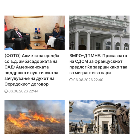
(ФОТО) Ахмети на средба
ВМРО-ДПМНЕ: Приказната
со в.д. амбасадорката на
на СДСМ за францускиот
САД: Американската
предлог ќе заврши како таа
поддршка е суштинска за
за мигранти за пари
зачувување на духот на
06.08.2026 22:40
Охридскиот договор
06.08.2026 22:44