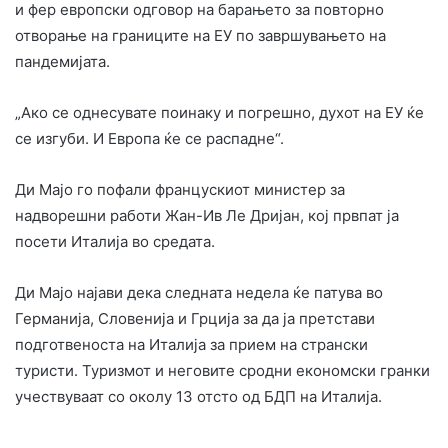
и фер европски одговор на барањето за повторно
отворање на границите на ЕУ по завршувањето на
пандемијата.
„Ако се однесувате поинаку и погрешно, духот на ЕУ ќе
се изгуби. И Европа ќе се распадне“.
Ди Мајо го пофали францускиот министер за
надворешни работи Жан-Ив Ле Дријан, кој првпат ја
посети Италија во средата.
Ди Мајо најави дека следната недела ќе патува во
Германија, Словенија и Грција за да ја претстави
подготвеноста на Италија за прием на странски
туристи. Туризмот и неговите сродни економски гранки
учествуваат со околу 13 отсто од БДП на Италија.