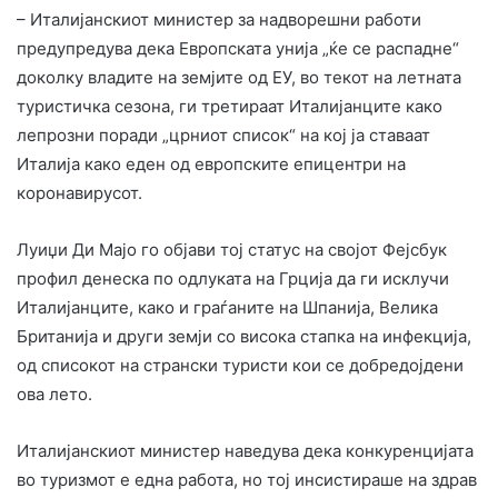
– Италијанскиот министер за надворешни работи
предупредува дека Европската унија „ќе се распадне“
доколку владите на земјите од ЕУ, во текот на летната
туристичка сезона, ги третираат Италијанците како
лепрозни поради „црниот список“ на кој ја ставаат
Италија како еден од европските епицентри на
коронавирусот.
Луиџи Ди Мајо го објави тој статус на својот Фејсбук
профил денеска по одлуката на Грција да ги исклучи
Италијанците, како и граѓаните на Шпанија, Велика
Британија и други земји со висока стапка на инфекција,
од списокот на странски туристи кои се добредојдени
ова лето.
Италијанскиот министер наведува дека конкуренцијата
во туризмот е една работа, но тој инсистираше на здрав