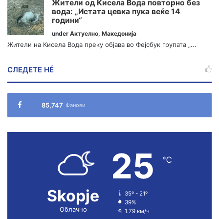
Жители од Кисела Вода повторно без
вода: „Истата цевка пука веќе 14
години“
under
Актуелно
,
Македонија
Жители на Кисела Вода преку објава во Фејсбук групата „...
СЛЕДЕТЕ НÉ
85,747
Фанови
25
℃
Skopje
35º - 21º
39%
Облачно
1.79 км/ч