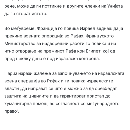
рече, може да ги поттикне и другите членки на Унијата
да го сторат истото.
Во меѓувреме, Франција го повика Израел веднаш да ја
прекине воената операција во Рафах. Француското
Министерство за надворешни работи го повика и на
итно отворање на преминот Рафа кон Египет, кој од
пред неклку дена е под израелска контрола.
Париз изрази жалење за започнувањето на израелската
воена операција во Рафах и ги повика израелските
власти „да направат се што е можно за да обезбедат
заштита на цивилите и да гарантираат пристап до
хуманитарна помош, во согласност со меѓународното
право“.