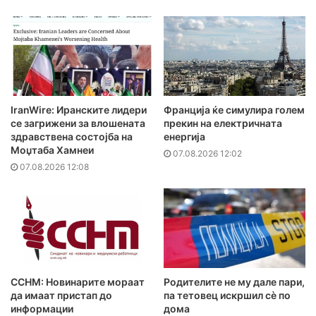
IranWire: Иранските лидери
Франција ќе симулира голем
се загрижени за влошената
прекин на електричната
здравствена состојба на
енергија
Моџтаба Хамнеи
07.08.2026 12:02
07.08.2026 12:08
ССНМ: Новинарите мораат
Родителите не му дале пари,
да имаат пристап до
па тетовец искршил сѐ по
информации
дома