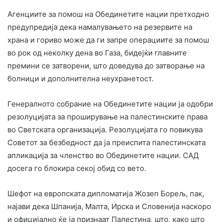
Агенциите за помош на Обединетите нации претходно
предупредија дека намалувањето на резервите на
храна и гориво може да ги запре операциите за помош
во рок од неколку дена во Газа, бидејќи главните
премини се затворени, што доведува до затворање на
болници и дополнителна неухранетост.
Генералното собрание на Обединетите нации ја одобри
резолуцијата за проширување на палестинските права
во Светската организација. Резолуцијата го повикува
Советот за безбедност да ја преиспита палестинската
апликација за членство во Обединетите нации. САД
досега го блокира секој обид со вето.
Шефот на европската дипломатија Жозеп Борељ, пак,
најави дека Шпанија, Малта, Ирска и Словенија наскоро
и официјално ќе ја признаат Палестина, што, како што