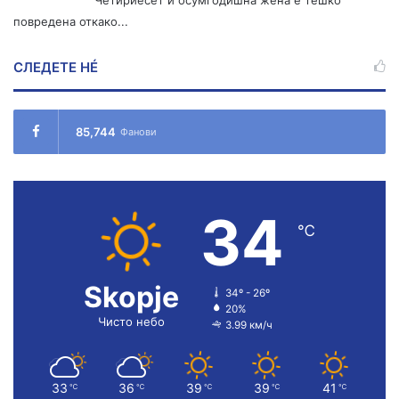
повредена откако...
СЛЕДЕТЕ НÉ
85,744
Фанови
34
℃
Skopje
34º - 26º
20%
Чисто небо
3.99 км/ч
33
36
39
39
41
℃
℃
℃
℃
℃