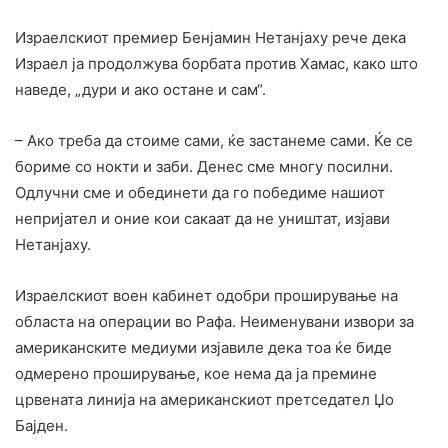
Израелскиот премиер Бенјамин Нетанјаху рече дека
Израел ја продолжува борбата против Хамас, како што
наведе, „дури и ако остане и сам“.
– Ако треба да стоиме сами, ќе застанеме сами. Ќе се
бориме со нокти и заби. Денес сме многу посилни.
Одлучни сме и обединети да го победиме нашиот
непријател и оние кои сакаат да не уништат, изјави
Нетанјаху.
Израелскиот воен кабинет одобри проширување на
областа на операции во Рафа. Неименувани извори за
американските медиуми изјавиле дека тоа ќе биде
одмерено проширување, кое нема да ја премине
црвената линија на американскиот претседател Џо
Бајден.