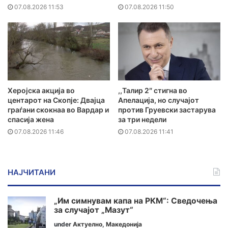
07.08.2026 11:53
07.08.2026 11:50
Херојска акција во
,,Талир 2″ стигна во
центарот на Скопје: Двајца
Апелација, но случајот
граѓани скокнаа во Вардар и
против Груевски застарува
спасија жена
за три недели
07.08.2026 11:46
07.08.2026 11:41
НАЈЧИТАНИ
„Им симнувам капа на РКМ“: Сведочења
за случајот „Мазут“
under
Актуелно
,
Македонија