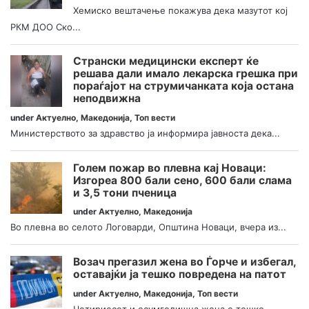
Хемиско вештачење покажува дека мазутот кој
РКМ ДОО Ско...
Странски медицински експерт ќе
решава дали имало лекарска грешка при
пораѓајот на струмичанката која остана
неподвижна
under
Актуелно
,
Македонија
,
Топ вести
Министерството за здравство ја информира јавноста дека...
Голем пожар во плевна кај Новаци:
Изгореа 800 бали сено, 600 бали слама
и 3,5 тони пченица
under
Актуелно
,
Македонија
Во плевна во селото Логоварди, Општина Новаци, вчера из...
Возач прегазил жена во Ѓорче и избегал,
оставајќи ја тешко повредена на патот
under
Актуелно
,
Македонија
,
Топ вести
Четириесет и осумгодишна жена е тешко