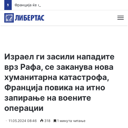
Франција ќе симулира голем прекин на електричната енергија
М
Израел ги засили нападите
врз Рафа, се заканува нова
хуманитарна катастрофа,
Франција повика на итно
запирање на воените
операции
11.05.2024 08:46
318
1 минута читање