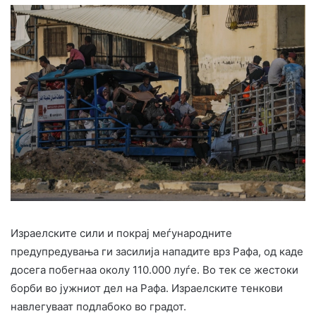
Израелските сили и покрај меѓународните
предупредувања ги засилија нападите врз Рафа, од каде
досега побегнаа околу 110.000 луѓе. Во тек се жестоки
борби во јужниот дел на Рафа. Израелските тенкови
навлегуваат подлабоко во градот.