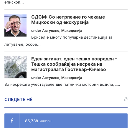
епископ...
СДСМ: Со нетрпение го чекаме
Мицкоски од екскурзија
under
Актуелно
,
Македонија
Брисел е многу популарна дестинација за
летување, особе...
Еден загинат, еден тешко повреден –
Тешка сообраќајна несреќа на
магистралата Гостивар-Кичево
under
Актуелно
,
Македонија
Во несреќата учествувале две патнички моторни возила, „...
СЛЕДЕТЕ НÉ
85,738
Фанови