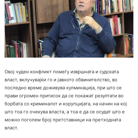
Овој чуден конфликт помеѓу извршната и судската
власт, вклучувајќи го и јавното обвинителство, во
последно време доживува кулминација, при што се
прави огромен притисок да се покажат резултати во
борбата со криминалот и корупцијата, на начин на кој
што тоа го очекува власта, а тоа е да се осудат што е
можно поголем број претставници на претходната
власт.