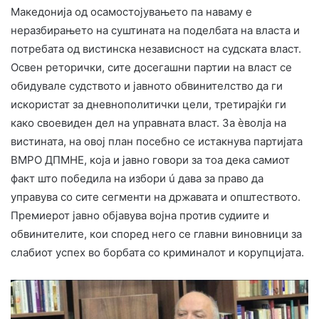
Македонија од осамостојувањето па наваму е
неразбирањето на суштината на поделбата на власта и
потребата од вистинска независност на судската власт.
Освен реторички, сите досегашни партии на власт се
обидувале судството и јавното обвинителство да ги
искористат за дневнополитички цели, третирајќи ги
како своевиден дел на управната власт. За èволја на
вистината, на овој план посебно се истакнува партијата
ВМРО ДПМНЕ, која и јавно говори за тоа дека самиот
факт што победила на избори ú дава за право да
управува со сите сегменти на државата и општеството.
Премиерот јавно објавува војна против судиите и
обвинителите, кои според него се главни виновници за
слабиот успех во борбата со криминалот и корупцијата.