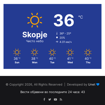
36
℃
Skopje
36º - 25º
20%
Чисто небо
4.01 км/ч
36
38
40
41
40
℃
℃
℃
℃
℃
Sun
Mon
Tue
Wed
Thu
© Copyright 2026, All Rights Reserved | Developed by
Unet
Вести објавени во последните 24 часа: 43
Facebook
Twitter
YouTube
RSS