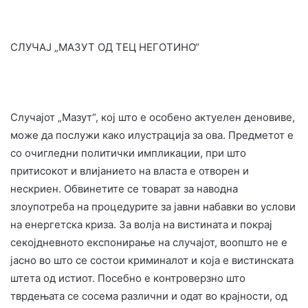
СЛУЧАЈ „МАЗУТ ОД ТЕЦ НЕГОТИНО“
Случајот „Мазут“, кој што е особено актуелен деновиве,
може да послужи како илустрација за ова. Предметот е
со очигледни политички импликации, при што
притисокот и влијанието на власта е отворен и
нескриен. Обвинетите се товарат за наводна
злоупотреба на процедурите за јавни набавки во услови
на енергетска криза. За волја на вистината и покрај
секојдневното експонирање на случајот, воопшто не е
јасно во што се состои криминалот и која е вистинската
штета од истиот. Посебно е контроверзно што
тврдењата се сосема различни и одат во крајности, од