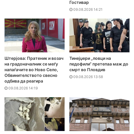
Гостивар
09.08.2026 14:21
Штерјова: Пратеник и возач
Тинејџери „ловци на
на градоначалник се меѓу
педофили“ претепаа маж до
напаѓачите во Ново Село,
смрт во Пловдив
Обвинителството свесно
09.08.2026 13:58
одбива да реагира
09.08.2026 14:19