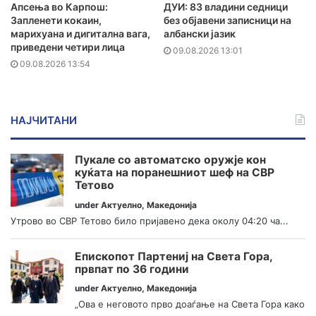
Апсења во Карпош:
ДУИ: 83 владини седници
Запленети кокаин,
без објавени записници на
марихуана и дигитална вага,
албански јазик
приведени четири лица
09.08.2026 13:01
09.08.2026 13:54
НАЈЧИТАНИ
Пукале со автоматско оружје кон
куќата на поранешниот шеф на СВР
Тетово
under
Актуелно
,
Македонија
Утрово во СВР Тетово било пријавено дека околу 04:20 ча...
Епископот Партениј на Света Гора,
првпат по 36 години
under
Актуелно
,
Македонија
„Ова е неговото прво доаѓање на Света Гора како