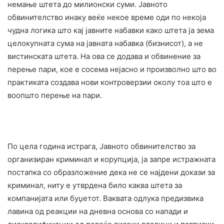
немање штета до милионски суми. Јавното
обвинителство инаку веќе некое време оди по некоја
чудна логика што кај јавните набавки како штета ја зема
целокупната сума на јавната набавка (бизнисот), а не
вистинската штета. На ова се додава и обвинение за
перење пари, кое е сосема нејасно и произволно што во
практиката создава нови контроверзии околу тоа што е
воопшто перење на пари.
По цела година истрага, Јавното обвинителство за
организиран криминал и корупција, ја запре истражната
постапка со образложение дека не се најдени докази за
криминал, ниту е утврдена било каква штета за
компанијата или буџетот. Ваквата одлука предизвика
лавина од реакции на дневна основа со напади и