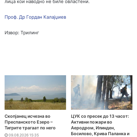
лица кои наводно не биле овластени.
Проф. Др Гордан Калајџиев
Извор: Трилинг
Скопјанец исчезна во
ЦУК со пресек до 13 часот:
Преспанското Езеро –
Активни пожари во
Тигрите трагаат по него
Аеродром, Илинден,
Босилово, Крива Паланка и
09.08.2026 15:35