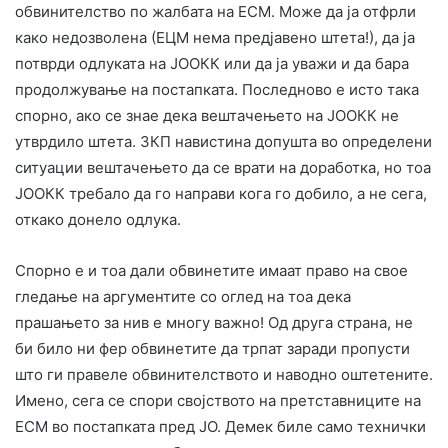
обвинителство по жалбата на ЕСМ. Може да ја отфрли
како недозволена (ЕЦМ нема предјавено штета!), да ја
потврди одлуката на ЈООКК или да ја уважи и да бара
продолжување на постапката. Последново е исто така
спорно, ако се знае дека вештачењето на ЈООКК не
утврдило штета. ЗКП навистина допушта во определени
ситуации вештачењето да се врати на доработка, но тоа
ЈООКК требало да го направи кога го добило, а не сега,
откако донело одлука.
Спорно е и тоа дали обвинетите имаат право на свое
гледање на аргументите со оглед на тоа дека
прашањето за нив е многу важно! Од друга страна, не
би било ни фер обвинетите да трпат заради пропусти
што ги правеле обвинителството и наводно оштетените.
Имено, сега се спори својството на претставниците на
ЕСМ во постапката пред ЈО. Демек биле само технички