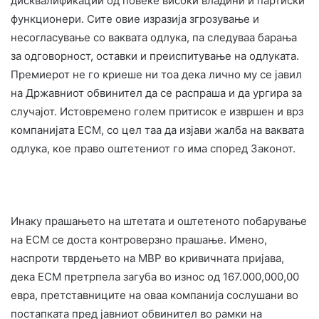
дисквалификации од повеќе високи владини и партиски
функционери. Сите овие изразија згрозување и
несогласување со ваквата одлука, па следуваа барања
за одговорност, оставки и преиспитување на одлуката.
Премиерот не го криеше ни тоа дека лично му се јавил
на Државниот обвинител да се распраша и да ургира за
случајот. Истовремено голем притисок е извршен и врз
компанијата ЕСМ, со цел таа да изјави жалба на ваквата
одлука, кое право оштетениот го има според Законот.
Инаку прашањето на штетата и оштетеното побарување
на ЕСМ се доста контроверзно прашање. Имено,
наспроти тврдењето на МВР во кривичната пријава,
дека ЕСМ претрпела загуба во износ од 167.000,000,00
евра, претставниците на оваа компанија сослушани во
постапката пред јавниот обвинител во рамки на