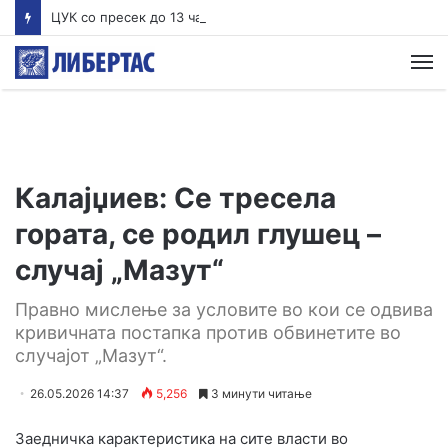
ЦУК со пресек до 13 часот: Активни пожари во Аеродром, Илинден, Босилово, Крива Паланка и Гостивар
М
Калајџиев: Се тресела
гората, се родил глушец –
случај „Мазут“
Правно мислење за условите во кои се одвива
кривичната постапка против обвинетите во
случајот „Мазут“.
26.05.2026 14:37
5,256
3 минути читање
Заедничка карактеристика на сите власти во