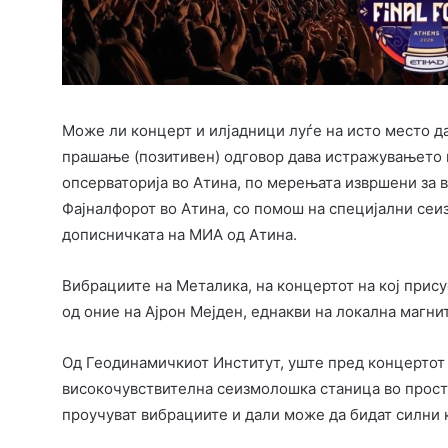
Може ли концерт и илјадници луѓе на исто место да
прашање (позитивен) одговор дава истражувањето
опсерваторија во Атина, по мерењата извршени за 
Фајналфорот во Атина, со помош на специјални сеи
дописничката на МИА од Атина.
Вибрациите на Металика, на концертот на кој прису
од оние на Ајрон Мејден, еднакви на локална магнит
Од Геодинамичкиот Институт, уште пред концертот
високочувствителна сеизмолошка станица во просто
проучуват вибрациите и дали може да бидат силни ко