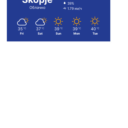
39%
Облачно
1.79 км/ч
35
37
39
39
40
℃
℃
℃
℃
℃
Fri
Sat
Sun
Mon
Tue