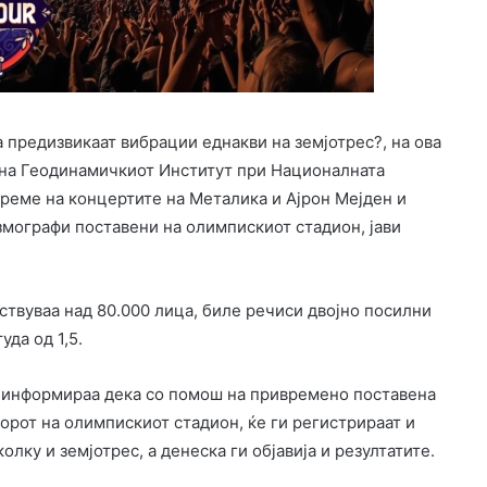
 предизвикаат вибрации еднакви на земјотрес?, на ова
 на Геодинамичкиот Институт при Националната
време на концертите на Металика и Ајрон Мејден и
змографи поставени на олимпискиот стадион, јави
ствуваа над 80.000 лица, биле речиси двојно посилни
уда од 1,5.
 информираа дека со помош на привремено поставена
рот на олимпискиот стадион, ќе ги регистрираат и
лку и земјотрес, а денеска ги објавија и резултатите.