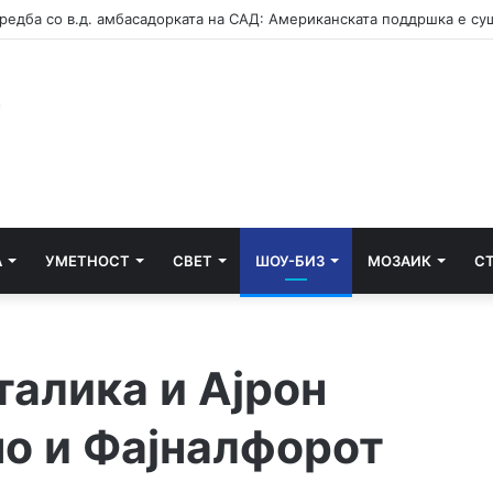
А
УМЕТНОСТ
СВЕТ
ШОУ-БИЗ
МОЗАИК
С
талика и Ајрон
но и Фајналфорот