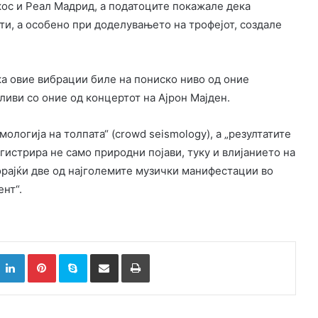
кос и Реал Мадрид, а податоците покажале дека
ти, а особено при доделувањето на трофејот, создале
ка овие вибрации биле на пониско ниво од оние
ливи со оние од концертот на Ајрон Мајден.
мологија на толпата“ (crowd seismology), а „резултатите
гистрира не само природни појави, туку и влијанието на
орајќи две од најголемите музички манифестации во
нт“.
k
witter
LinkedIn
Pinterest
Skype
Сподели преку Е-маил
Испринтај