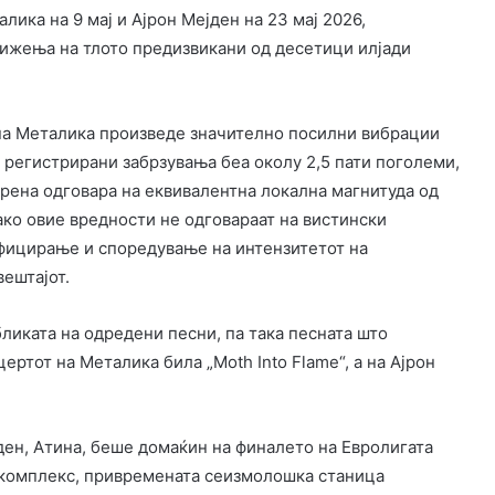
ика на 9 мај и Ајрон Мејден на 23 мај 2026,
вижења на тлото предизвикани од десетици илјади
 на Металика произведе значително посилни вибрации
 регистрирани забрзувања беа околу 2,5 пати поголеми,
рена одговара на еквивалентна локална магнитуда од
Иако овие вредности не одговараат на вистински
ифицирање и споредување на интензитетот на
вештајот.
ликата на одредени песни, па така песната што
ертот на Металика била „Moth Into Flame“, а на Ајрон
јден, Атина, беше домаќин на финалето на Евролигата
т комплекс, привремената сеизмолошка станица