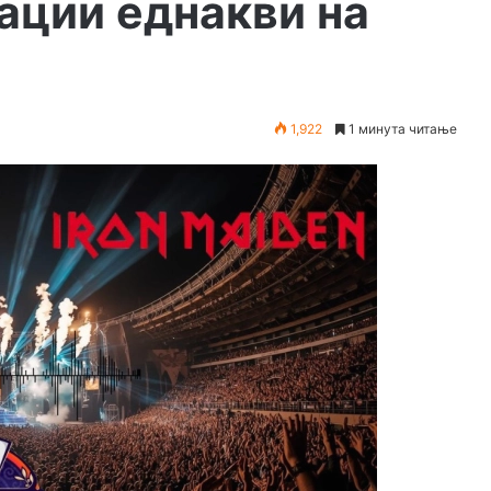
ации еднакви на
1,922
1 минута читање