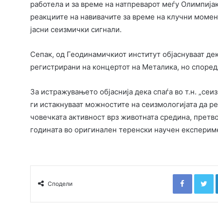
работела и за време на натпреварот меѓу Олимпија
реакциите на навивачите за време на клучни момен
јасни сеизмички сигнали.
Сепак, од Геодинамичкиот институт објаснуваат де
регистрирани на концертот на Металика, но според
За истражувањето објаснија дека спаѓа во т.н. „сеиз
ги истакнуваат можностите на сеизмологијата да ре
човечката активност врз животната средина, претв
годината во оригинален теренски научен експериме
Faceboo
T
Сподели