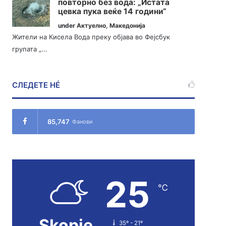
повторно без вода: „Истата
цевка пука веќе 14 години“
under
Актуелно
,
Македонија
Жители на Кисела Вода преку објава во Фејсбук
групата „...
СЛЕДЕТЕ НÉ
85,747
Фанови
25
℃
Skopje
35º - 21º