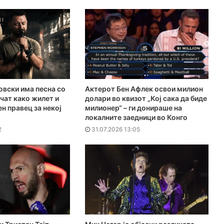
вски има песна со
Актерот Бен Афлек освои милион
чат како жилет и
долари во квизот „Кој сака да биде
ен правец за некој
милионер“ – ги донираше на
локалните заедници во Конго
2
31.07.2026 13:05