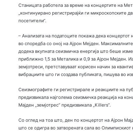
Станицата работела за време на концертите на Метал
„континуирано регистрирајќи ги микроскопските д
посетители“.
– Анализата на податоците покажа дека концертот
во споредба со оној на Ајрон Мејден. Максималните
додека вкупната сеизмичка енергија што беше изме
приближно 1,5 за Металика и 0,9 за Ајрон Мејден. 
земјотреси, претставуваат корисен начин за квант
вибрациите што ги создава публиката, пишува во из
Сеизмографите ги регистрирале и реакциите на пуб
предизвикала најголема сеизмичка реакција на конц
Мајден „земјотрес“ предизвикала „Killers“.
Со оглед на тоа што, ден по концертот на Ајрон Ма
што се одигра во затворената сала во Олимпискио