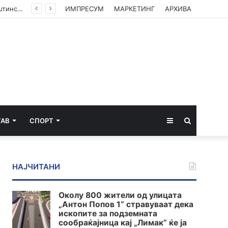
(ФОТО) Ахмети на средба со в.д. амбасадорката на САД: Американската поддршка е суштинска за зачувување на духот на Охридскиот договор
ИМПРЕСУМ
МАРКЕТИНГ
АРХИВА
Sidebar
Пребарај
ТАВ
СПОРТ
за
НАЈЧИТАНИ
Околу 800 жители од улицата
„Антон Попов 1“ стравуваат дека
ископите за подземната
сообраќајница кај „Лимак“ ќе ја