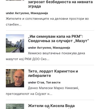
загрозат безбедноста на нивната
зграда
under
Актуелно
,
Македонија
Жителите и сопствениците на деловни простори во
станбен...
„Им симнувам капа на РКМ“:
Сведочења за случајот „Мазут“
under
Актуелно
,
Македонија
Хемиско вештачење покажува дека
мазутот кој РКМ ДОО Ско...
Тито, лордот Карингтон и
либералите
under
Став
,
Топ вести
Денко Малески Марко Никезиќ,
претседателот на Сојузот н...
Жители од Кисела Вода