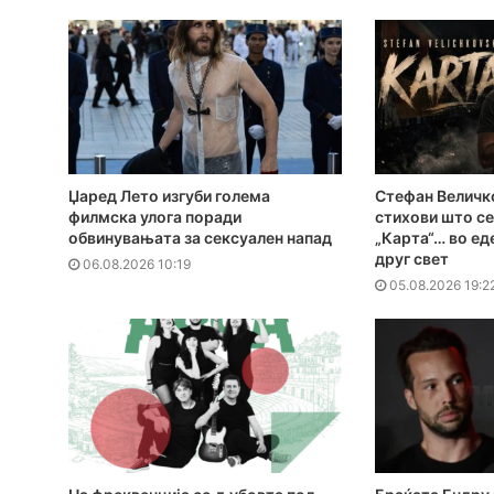
Џаред Лето изгуби голема
Стефан Величко
филмска улога поради
стихови што се
обвинувањата за сексуален напад
„Карта“… во ед
друг свет
06.08.2026 10:19
05.08.2026 19:2