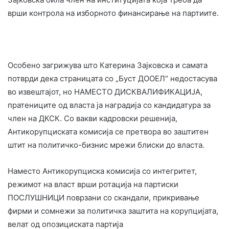
врши контрола на изборното финансирање на партиите.
Особено загрижува што Катерина Зајковска и самата
потврди дека страницата со „Буст ДООЕЛ“ недостасува
во извештајот, но НАМЕСТО ДИСКВАЛИФИКАЦИЈА,
пратениците од власта ја наградија со кандидатура за
член на ДКСК. Со вакви кадровски решенија,
Антикорупциската комисија се претвора во заштитен
штит на политичко-бизнис мрежи блиски до власта.
Наместо Антикорупциска комисија со интегритет,
режимот на власт врши ротација на партиски
ПОСЛУШНИЦИ поврзани со скандали, прикривање
фирми и сомнежи за политичка заштита на корупцијата,
велат од опозициската партија