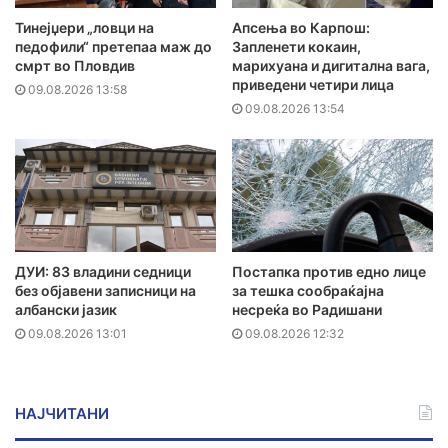
Тинејџери „ловци на
Апсења во Карпош:
педофили“ претепаа маж до
Запленети кокаин,
смрт во Пловдив
марихуана и дигитална вага,
приведени четири лица
09.08.2026 13:58
09.08.2026 13:54
ДУИ: 83 владини седници
Постапка против едно лице
без објавени записници на
за тешка сообраќајна
албански јазик
несреќа во Радишани
09.08.2026 13:01
09.08.2026 12:32
НАЈЧИТАНИ