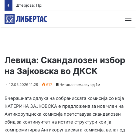
Штерјова: Пратеник и возач на градоначалник се меѓу напаѓачите во Ново Село, Обвинителството свесно одбива да реагира
М
Левица: Скандалозен избор
на Зајковска во ДКСК
12.05.2026 11:28
617
Читање помалку од 1м
Вчерашната одлука на собраниската комисија со која
КАТЕРИНА ЗАЈКОВСКА е предложена за нов член на
Антикорупциска комисија претставува скандалозен
обид за континуитет на истите структури кои ја
компромитираа Антикорупциската комисија, велат од