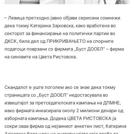
– Левица претходно јавно објави сериозни сомнежи
дека токму Катерина Зајковска, како вработена во
секторот за финансирање на политички партии во
ДКСК, била дел од ПРИКРИВАЊЕТО на спорните
податоци поврзани со фирмата „Буст ДООЕЛ“ – фирма
на синовите на Цвета Ристовска.
Скандалот е уште поголем ако се знае дека токму
страницата со „Буст ДООЕЛ“ недостасувала во
извештајот за претседателската кампања на ДПМНЕ,
иако фирмата инкасирала околу 2 милиони денари од
изборната кампања. Додека ЦВЕТА РИСТОВСКА ја
сокри оваа фирма од нејзиниот анкетен лист, Катерина
Зајковска била член на институцијата која треба да