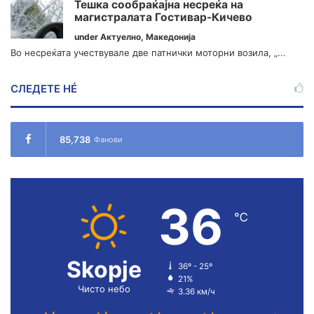
Тешка сообраќајна несреќа на
магистралата Гостивар-Кичево
under
Актуелно
,
Македонија
Во несреќата учествувале две патнички моторни возила, „...
СЛЕДЕТЕ НÉ
85,738
Фанови
36
℃
Skopje
36º - 25º
21%
Чисто небо
3.36 км/ч