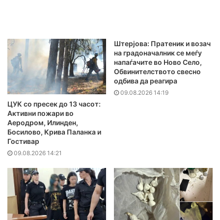
Штерјова: Пратеник и возач
на градоначалник се меѓу
напаѓачите во Ново Село,
Обвинителството свесно
одбива да реагира
09.08.2026 14:19
ЦУК со пресек до 13 часот:
Активни пожари во
Аеродром, Илинден,
Босилово, Крива Паланка и
Гостивар
09.08.2026 14:21