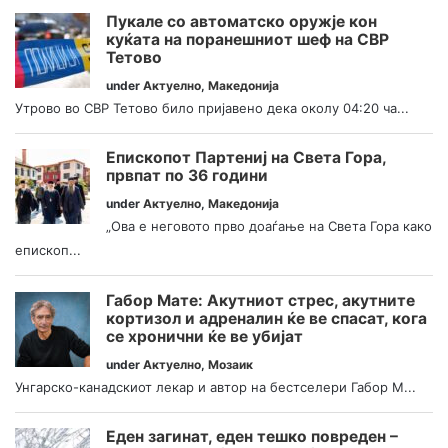
Пукале со автоматско оружје кон
куќата на поранешниот шеф на СВР
Тетово
under
Актуелно
,
Македонија
Утрово во СВР Тетово било пријавено дека околу 04:20 ча...
Епископот Партениј на Света Гора,
првпат по 36 години
under
Актуелно
,
Македонија
„Ова е неговото прво доаѓање на Света Гора како
епископ...
Габор Мате: Акутниот стрес, акутните
кортизол и адреналин ќе ве спасат, кога
се хронични ќе ве убијат
under
Актуелно
,
Мозаик
Унгарско-канадскиот лекар и автор на бестселери Габор М...
Еден загинат, еден тешко повреден –