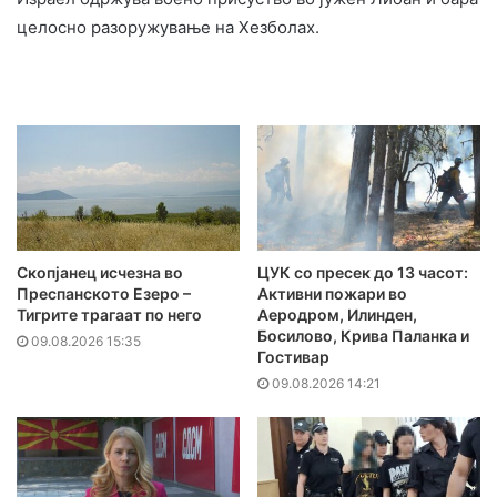
целосно разоружување на Хезболах.
Скопјанец исчезна во
ЦУК со пресек до 13 часот:
Преспанското Езеро –
Активни пожари во
Тигрите трагаат по него
Аеродром, Илинден,
Босилово, Крива Паланка и
09.08.2026 15:35
Гостивар
09.08.2026 14:21