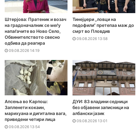
Штерјова: Пратеник и возач
Тинејџери „ловци на
на градоначалник се меѓу
педофили“ претепаа маж до
напаѓачите во Ново Село,
смрт во Пловдив
Обвинителството свесно
09.08.2026 13:58
одбива да реагира
09.08.2026 14:19
Апсења во Карпош:
ДУИ: 83 владини седници
Запленети кокаин,
без објавени записници на
марихуана и дигитална вага,
албански јазик
приведени четири лица
09.08.2026 13:01
09.08.2026 13:54