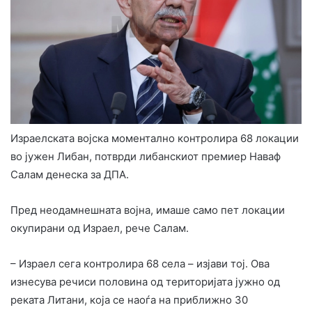
Израелската војска моментално контролира 68 локации
во јужен Либан, потврди либанскиот премиер Наваф
Салам денеска за ДПА.
Пред неодамнешната војна, имаше само пет локации
окупирани од Израел, рече Салам.
– Израел сега контролира 68 села – изјави тој. Ова
изнесува речиси половина од територијата јужно од
реката Литани, која се наоѓа на приближно 30