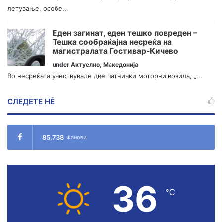
летување, особе...
Еден загинат, еден тешко повреден –
Тешка сообраќајна несреќа на
магистралата Гостивар-Кичево
under
Актуелно
,
Македонија
Во несреќата учествувале две патнички моторни возила, „...
СЛЕДЕТЕ НÉ
85,738
Фанови
36
℃