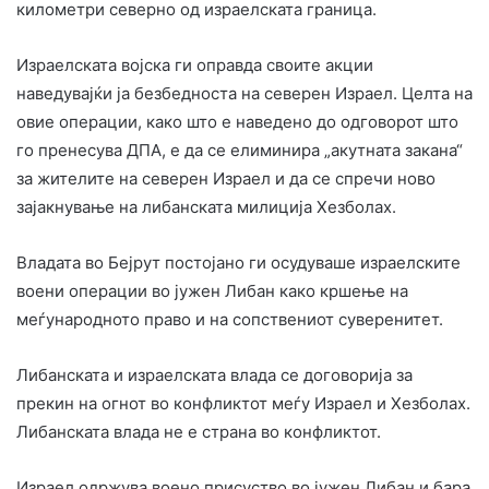
километри северно од израелската граница.
Израелската војска ги оправда своите акции
наведувајќи ја безбедноста на северен Израел. Целта на
овие операции, како што е наведено до одговорот што
го пренесува ДПА, е да се елиминира „акутната закана“
за жителите на северен Израел и да се спречи ново
зајакнување на либанската милиција Хезболах.
Владата во Бејрут постојано ги осудуваше израелските
воени операции во јужен Либан како кршење на
меѓународното право и на сопствениот суверенитет.
Либанската и израелската влада се договорија за
прекин на огнот во конфликтот меѓу Израел и Хезболах.
Либанската влада не е страна во конфликтот.
Израел одржува воено присуство во јужен Либан и бара