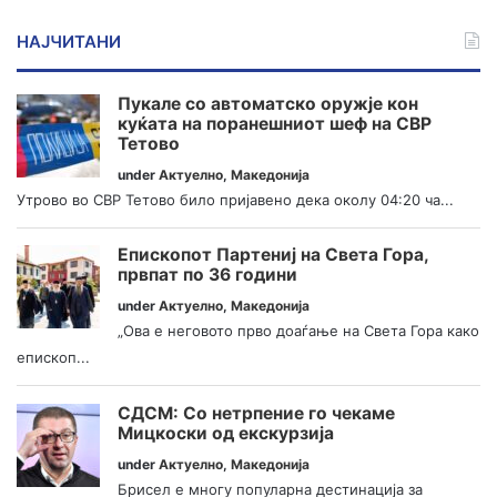
НАЈЧИТАНИ
Пукале со автоматско оружје кон
куќата на поранешниот шеф на СВР
Тетово
under
Актуелно
,
Македонија
Утрово во СВР Тетово било пријавено дека околу 04:20 ча...
Епископот Партениј на Света Гора,
првпат по 36 години
under
Актуелно
,
Македонија
„Ова е неговото прво доаѓање на Света Гора како
епископ...
СДСМ: Со нетрпение го чекаме
Мицкоски од екскурзија
under
Актуелно
,
Македонија
Брисел е многу популарна дестинација за