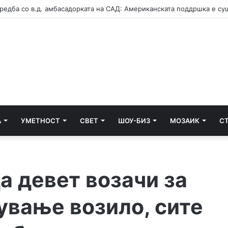
А
УМЕТНОСТ
СВЕТ
ШОУ-БИЗ
МОЗАИК
С
а девет возачи за
ување возило, сите