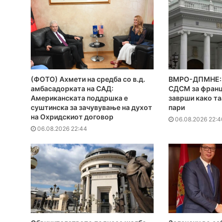
(ФОТО) Ахмети на средба со в.д.
ВМРО-ДПМНЕ: 
амбасадорката на САД:
СДСМ за франц
Американската поддршка е
заврши како та
суштинска за зачувување на духот
пари
на Охридскиот договор
06.08.2026 22:4
06.08.2026 22:44