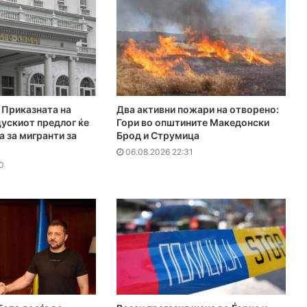
Приказната на
Два активни пожари на отворено:
ускиот предлог ќе
Гори во општините Македонски
а за мигранти за
Брод и Струмица
06.08.2026 22:31
0