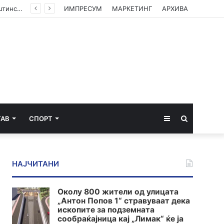
(ФОТО) Ахмети на средба со в.д. амбасадорката на САД: Американската поддршка е суштинска за зачувување на духот на Охридскиот договор
ИМПРЕСУМ
МАРКЕТИНГ
АРХИВА
Sidebar
Пребарај
ТАВ
СПОРТ
за
НАЈЧИТАНИ
Околу 800 жители од улицата
„Антон Попов 1“ стравуваат дека
ископите за подземната
сообраќајница кај „Лимак“ ќе ја