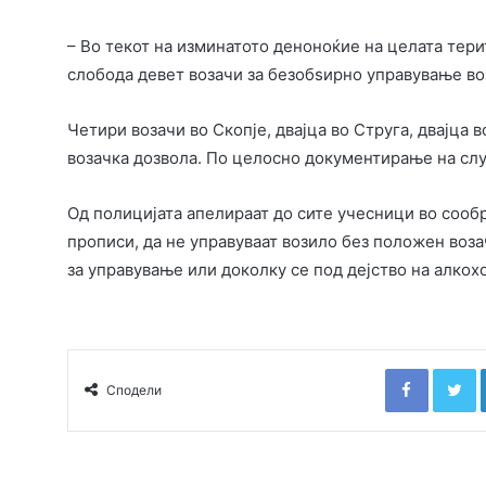
– Во текот на изминатото деноноќие на целата тер
слобода девет возачи за безобѕирно управување воз
Четири возачи во Скопје, двајца во Струга, двајца 
возачка дозвола. По целосно документирање на слу
Од полицијата апелираат до сите учесници во сообр
прописи, да не управуваат возило без положен воза
за управување или доколку се под дејство на алкох
Faceboo
T
Сподели