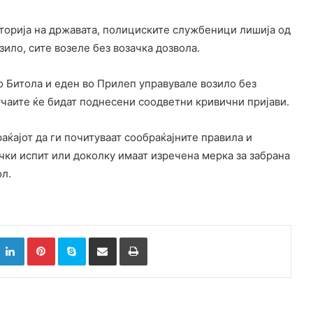
иторија на државата, полициските службеници лишија од
ило, сите возеле без возачка дозвола.
во Битола и еден во Прилеп управувале возило без
чаите ќе бидат поднесени соодветни кривични пријави.
аќајот да ги почитуваат сообраќајните правила и
чки испит или доколку имаат изречена мерка за забрана
ол.
k
witter
LinkedIn
Pinterest
Skype
Сподели преку Е-маил
Испринтај