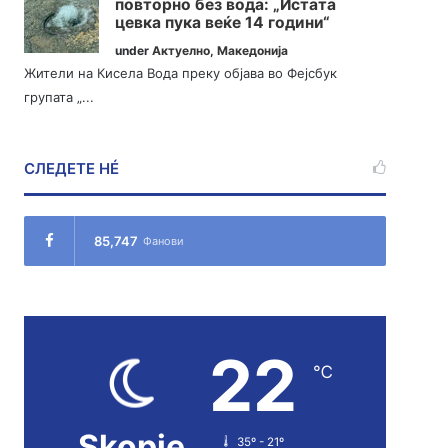
повторно без вода: „Истата
цевка пука веќе 14 години“
under
Актуелно
,
Македонија
Жители на Кисела Вода преку објава во Фејсбук
групата „...
СЛЕДЕТЕ НÉ
85,747
Фанови
22
℃
Skopje
35º - 21º