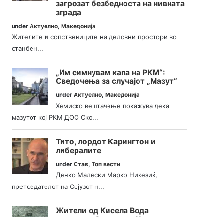
загрозат безбедноста на нивната
зграда
under
Актуелно
,
Македонија
Жителите и сопствениците на деловни простори во
станбен...
„Им симнувам капа на РКМ“:
Сведочења за случајот „Мазут“
under
Актуелно
,
Македонија
Хемиско вештачење покажува дека
мазутот кој РКМ ДОО Ско...
Тито, лордот Карингтон и
либералите
under
Став
,
Топ вести
Денко Малески Марко Никезиќ,
претседателот на Сојузот н...
Жители од Кисела Вода