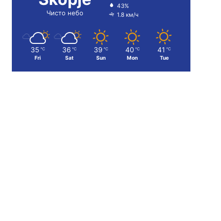
43%
Чисто небо
1.8 км/ч
35
36
39
40
41
℃
℃
℃
℃
℃
Fri
Sat
Sun
Mon
Tue