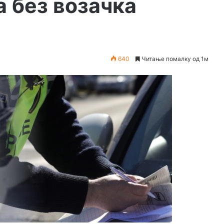
а без возачка
640
Читање помалку од 1м