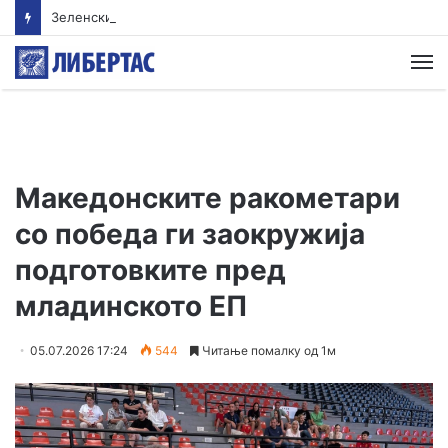
Зеленски во сабота доаѓа во Белград
М
Македонските ракометари
со победа ги заокружија
подготовките пред
младинското ЕП
05.07.2026 17:24
544
Читање помалку од 1м