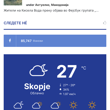
under
Актуелно
,
Македонија
Жители на Кисела Вода преку објава во Фејсбук групата „...
СЛЕДЕТЕ НÉ
85,747
Фанови
27
℃
Skopje
27º - 26º
34%
Облачно
1.97 км/ч