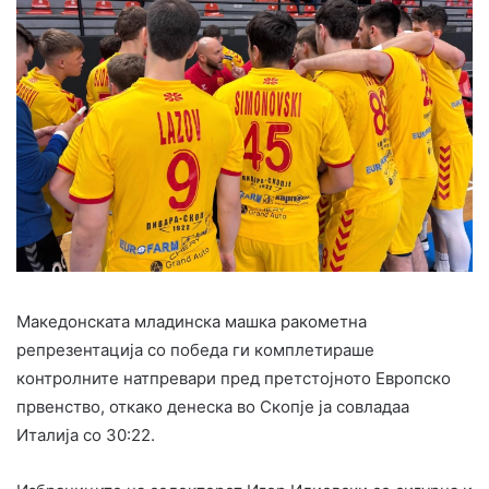
Македонската младинска машка ракометна
репрезентација со победа ги комплетираше
контролните натпревари пред претстојното Европско
првенство, откако денеска во Скопје ја совладаа
Италија со 30:22.