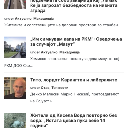
подземната сообраќајница кај „Лимак“
ќе ја загрозат безбедноста на нивната
зграда
under
Актуелно
,
Македонија
Жителите и сопствениците на деловни простори во станбен...
„Им симнувам капа на РКМ“: Сведочења
за случајот „Мазут“
under
Актуелно
,
Македонија
Хемиско вештачење покажува дека мазутот кој
РКМ ДОО Ско...
Тито, лордот Карингтон и либералите
under
Став
,
Топ вести
Денко Малески Марко Никезиќ, претседателот
на Сојузот н...
Жители од Кисела Вода повторно без
вода: „Истата цевка пука веќе 14
години“