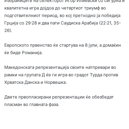
Избраниците на селекторот Игор Илиевски со сигурна и
квалитетна игра дојдоа до четвртиот триумф во
подготвителниот период, во кој претходно ја победија
Грција со 29:28 и два пати Саудиска Арабија (22:21, 35-
26).
Европското првенство ќе стартува на 8 јули, а домаќин
ќе биде Романија.
Македонската репрезентација своите натпревари во
рамки на групата Д ќе ги игра во градот Турда против
Хрватска Данска и Норвешка.
Двете првопласирани репрезентации ќе обезбедат
пласман во главната фаза.