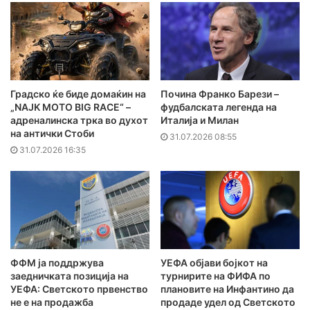
Градско ќе биде домаќин на
Почина Франко Барези –
„NAJK MOTO BIG RACE“ –
фудбалската легенда на
адреналинска трка во духот
Италија и Милан
на антички Стоби
31.07.2026 08:55
31.07.2026 16:35
ФФМ ја поддржува
УЕФА објави бојкот на
заедничката позиција на
турнирите на ФИФА по
УЕФА: Светското првенство
плановите на Инфантино да
не е на продажба
продаде удел од Светското