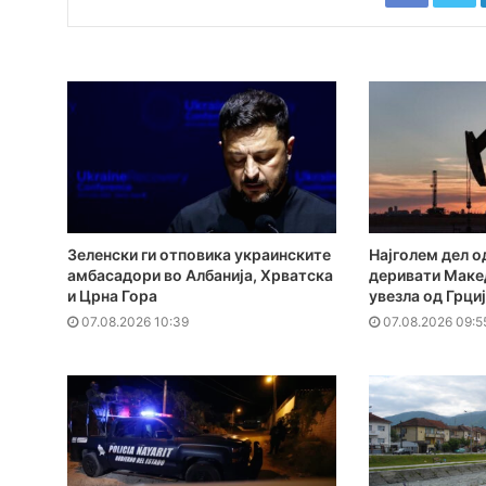
Зеленски ги отповика украинските
Најголем дел о
амбасадори во Албанија, Хрватска
деривати Макед
и Црна Гора
увезла од Грци
07.08.2026 10:39
07.08.2026 09:5