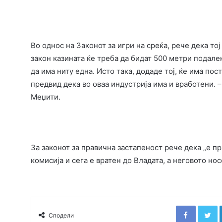
Во однос на Законот за игри на среќа, рече дека тој
закон казината ќе треба да бидат 500 метри подале
да има ниту една. Исто така, додаде тој, ќе има по
предвид дека во оваа индустрија има и вработени. 
Меџити.
За законот за правична застапеност рече дека „е пр
комисија и сега е вратен до Владата, а неговото но
Faceboo
T
Сподели