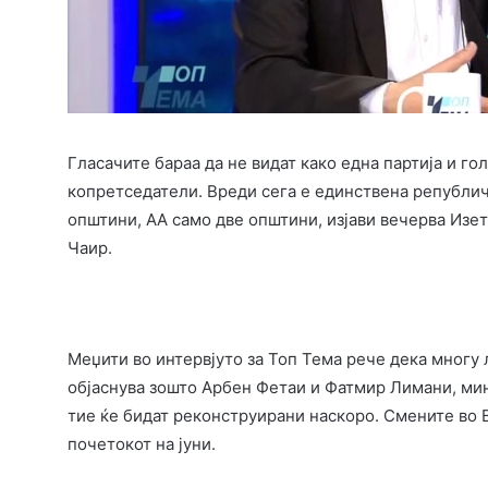
Гласачите бараа да не видат како една партија и го
копретседатели. Вреди сега е единствена републич
општини, АА само две општини, изјави вечерва Изе
Чаир.
Меџити во интервјуто за Топ Тема рече дека многу л
објаснува зошто Арбен Фетаи и Фатмир Лимани, мин
тие ќе бидат реконструирани наскоро. Смените во Вл
почетокот на јуни.