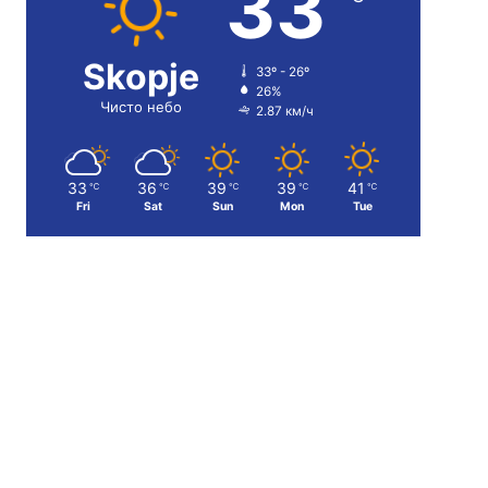
33
Skopje
33º - 26º
26%
Чисто небо
2.87 км/ч
33
36
39
39
41
℃
℃
℃
℃
℃
Fri
Sat
Sun
Mon
Tue