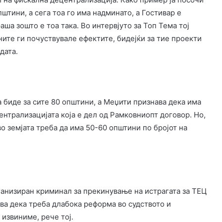
штини, а сега тоа го има надминато, а Гостивар е
аша зошто е тоа така. Во интервјуто за Топ Тема тој
ните ги почуствувале ефектите, бидејќи за тие проекти
дата.
 биде за сите 80 општини, а Меџити признава дека има
ентрализацијата која е дел од Рамковниопт договор. Но,
о земјата треба да има 50-60 општини по бројот на
ганизиран криминал за прекинување на истрагата за ТЕЦ
ва дека треба длабока реформа во судството и
 извиниме, рече тој.