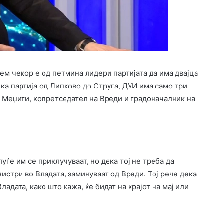
лем чекор е од петмина лидери партијата да има двајца
ка партија од Липково до Струга, ДУИ има само три
т Меџити, копретседател на Вреди и градоначалник на
уѓе им се приклучуваат, но дека тој не треба да
истри во Владата, заминуваат од Вреди. Тој рече дека
адата, како што кажа, ќе бидат на крајот на мај или