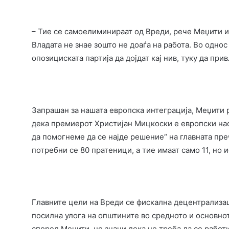
– Тие се самоелиминираат од Вреди, рече Меџити и
Владата не знае зошто не доаѓа на работа. Во одно
опозициската партија да дојдат кај нив, туку да при
Запрашан за нашата европска интеграција, Меџити 
дека премиерот Христијан Мицкоски е европски нас
да помогнеме да се најде решение“ на главната пр
потребни се 80 пратеници, а тие имаат само 11, но 
Главните цели на Вреди се фискална децентрализац
посилна улога на општините во средното и основно
според Меџити, не значи дека не треба да се работ