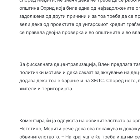
општина Охрид која била една од најзадолжените оп
задолжена од други причини и за тоа треба да се пр
вели дека од проектите од унгарскиот кредит граѓа
се правела двојна проверка и во општините и во вла
За фискалната децентрализација, Влен предлага таа
политички мотиви и дека сакаат зајакнување на дец
додава дека тоа е барање и на ЗЕЛС. Според него, в
жители и територијата.
Коментирајќи ја одлуката на обвинителството за ор
Неготино, Меџити рече дека ова покажува и докажу
обвинителството. – На крај уште ќе треба и да им се