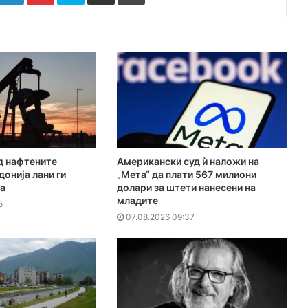
д нафтените
Американски суд ѝ наложи на
онија лани ги
„Мета“ да плати 567 милиони
ја
долари за штети нанесени на
младите
5
07.08.2026 09:37