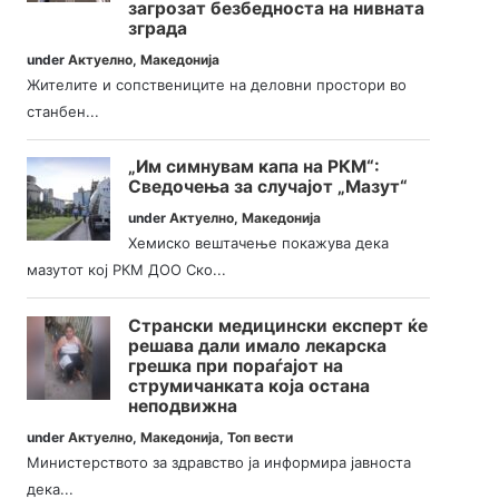
загрозат безбедноста на нивната
зграда
under
Актуелно
,
Македонија
Жителите и сопствениците на деловни простори во
станбен...
„Им симнувам капа на РКМ“:
Сведочења за случајот „Мазут“
under
Актуелно
,
Македонија
Хемиско вештачење покажува дека
мазутот кој РКМ ДОО Ско...
Странски медицински експерт ќе
решава дали имало лекарска
грешка при пораѓајот на
струмичанката која остана
неподвижна
under
Актуелно
,
Македонија
,
Топ вести
Министерството за здравство ја информира јавноста
дека...