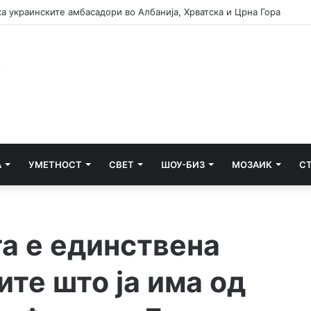
тените деривати Македонија лани ги увезла од Грција
А
УМЕТНОСТ
СВЕТ
ШОУ-БИЗ
МОЗАИК
С
а е единствена
ите што ја има од