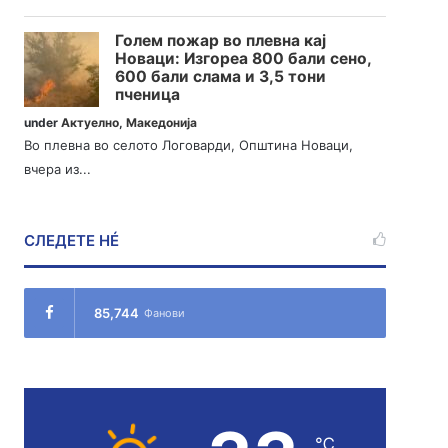
Голем пожар во плевна кај
Новаци: Изгореа 800 бали сено,
600 бали слама и 3,5 тони
пченица
under
Актуелно
,
Македонија
Во плевна во селото Логоварди, Општина Новаци,
вчера из...
СЛЕДЕТЕ НÉ
85,744
Фанови
℃