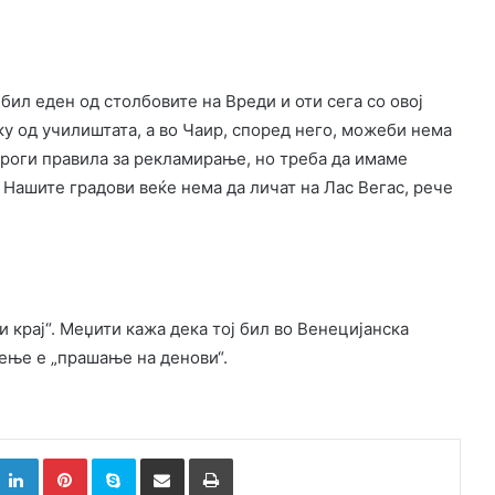
 бил еден од столбовите на Вреди и оти сега со овој
ку од училиштата, а во Чаир, според него, можеби нема
строги правила за рекламирање, но треба да имаме
– Нашите градови веќе нема да личат на Лас Вегас, рече
и крај“. Меџити кажа дека тој бил во Венецијанска
сење е „прашање на денови“.
k
witter
LinkedIn
Pinterest
Skype
Сподели преку Е-маил
Испринтај