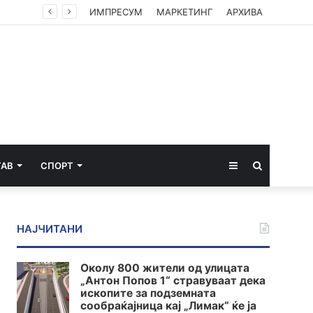
ИМПРЕСУМ
МАРКЕТИНГ
АРХИВА
Sidebar
Пребарај
ТАВ
СПОРТ
за
НАЈЧИТАНИ
Околу 800 жители од улицата
„Антон Попов 1“ стравуваат дека
ископите за подземната
сообраќајница кај „Лимак“ ќе ја