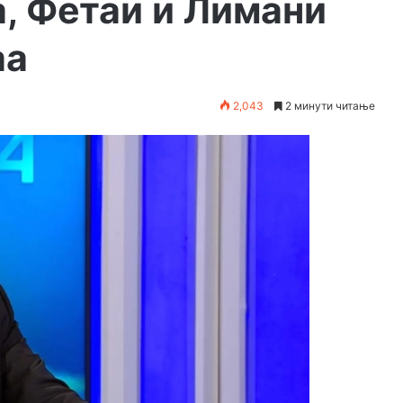
, Фетаи и Лимани
аа
2,043
2 минути читање