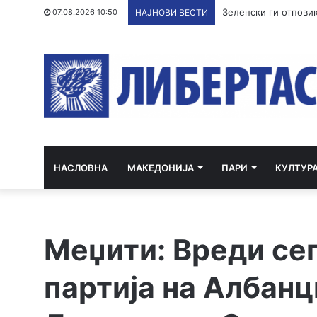
Најголем дел од наф
07.08.2026 10:50
НАЈНОВИ ВЕСТИ
НАСЛОВНА
МАКЕДОНИЈА
ПАРИ
КУЛТУР
Меџити: Вреди сег
партија на Албанц