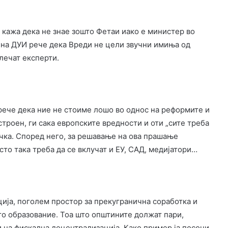
 кажа дека не знае зошто Фетаи иако е министер во
с на ДУИ рече дека Вреди не цели звучни имиња од
влечат експерти.
рече дека ние не стоиме лошо во однос на реформите и
троен, ги сака европските вредности и оти „сите треба
ечка. Според него, за решавање на ова прашање
исто така треба да се вклучат и ЕУ, САД, медијатори…
ија, поголем простор за прекугранична соработка и
то образование. Тоа што општините должат пари,
и на фискална децентрализација. Како пример ја посочи