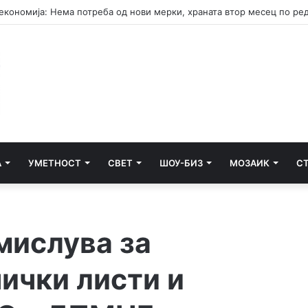
А
УМЕТНОСТ
СВЕТ
ШОУ-БИЗ
МОЗАИК
С
мислува за
ички листи и