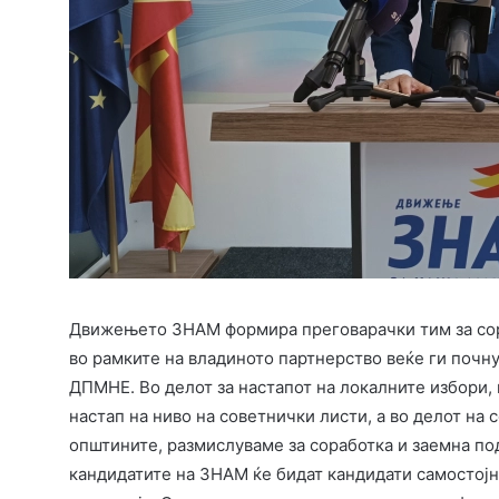
Движењето ЗНАМ формира преговарачки тим за сора
во рамките на владиното партнерство веќе ги почн
ДПМНЕ. Во делот за настапот на локалните избори,
настап на ниво на советнички листи, а во делот на 
општините, размислуваме за соработка и заемна п
кандидатите на ЗНАМ ќе бидат кандидати самостој