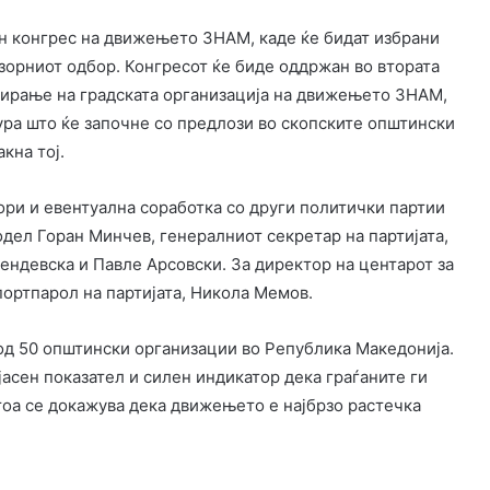
н конгрес на движењето ЗНАМ, каде ќе бидат избрани
дзорниот одбор. Конгресот ќе биде оддржан во втората
мирање на градската организација на движењето ЗНАМ,
ра што ќе започне со предлози во скопските општински
кна тој.
ри и евентуална соработка со други политички партии
одел Горан Минчев, генералниот секретар на партијата,
ендевска и Павле Арсовски. За директор на центарот за
ортпарол на партијата, Никола Мемов.
д 50 општински организации во Република Македонија.
јасен показател и силен индикатор дека граѓаните ги
оа се докажува дека движењето е најбрзо растечка