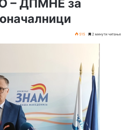
О – ДПМНЕ за
доначалници
515
2 минути читање