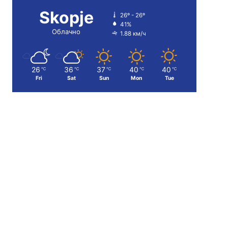
Skopje
26º - 26º
41%
Облачно
1.88 км/ч
26
36
37
40
40
℃
℃
℃
℃
℃
Fri
Sat
Sun
Mon
Tue