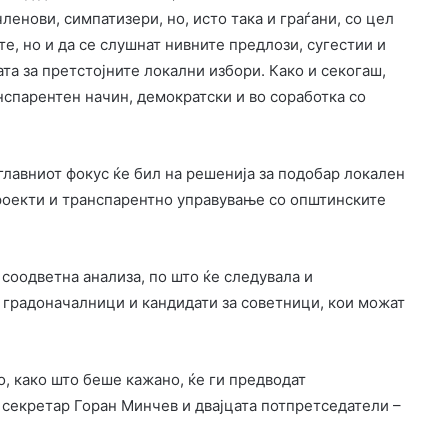
ленови, симпатизери, но, исто така и граѓани, со цел
е, но и да се слушнат нивните предлози, сугестии и
а за претстојните локални избори. Како и секогаш,
спарентен начин, демократски и во соработка со
главниот фокус ќе бил на решенија за подобар локален
роекти и транспарентно управување со општинските
 соодветна анализа, по што ќе следувала и
а градоначалници и кандидати за советници, кои можат
, како што беше кажано, ќе ги предводат
секретар Горан Минчев и двајцата потпретседатели –