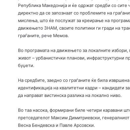
Република Македонија и ќе одржат средби со сите ч
директно да се запознаат со проблемите на граѓанит
мислења, што ќе послужат за креирање на програмат
движењето ЗНАМ, своите политики ги гради на тран
граѓаните, рече Мемов.
Во програмата на движењето за локалните избори, 
живот – урбанистички планови, инфраструктурни п
буџети.
На средбите, заедно со граѓаните ќе била извршена
идентификација на квалитетни кадри – кандидати з
да направат вистинска разлика на локално ниво.
Во таа насока, формирани биле четири каравани што
претседателот Максим Димитриевски, генералниот 
Весна Бендевска и Павле Арсовски.