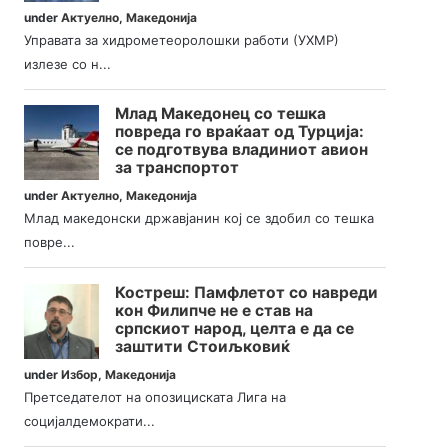
under
Актуелно
,
Македонија
Управата за хидрометеоролошки работи (УХМР)
излезе со н...
Млад Македонец со тешка
повреда го враќаат од Турција:
се подготвува владиниот авион
за транспортот
under
Актуелно
,
Македонија
Млад македонски државјанин кој се здобил со тешка
повре...
Костреш: Памфлетот со навреди
кон Филипче не е став на
српскиот народ, целта е да се
заштити Стоиљковиќ
under
Избор
,
Македонија
Претседателот на опозициската Лига на
социјалдемократи...