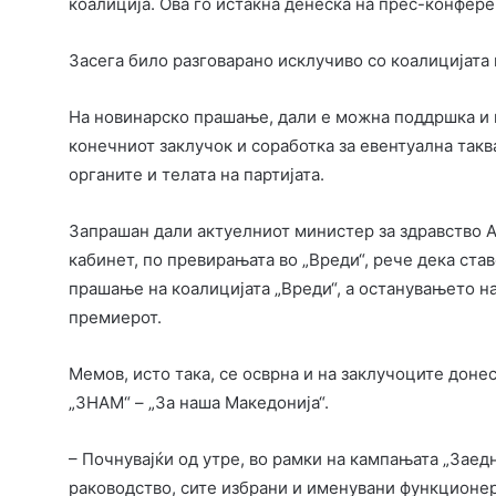
коалиција. Ова го истакна денеска на прес-конфер
Засега било разговарано исклучиво со коалицијата
На новинарско прашање, дали е можна поддршка и ко
конечниот заклучок и соработка за евентуална так
органите и телата на партијата.
Запрашан дали актуелниот министер за здравство А
кабинет, по превирањата во „Вреди“, рече дека став
прашање на коалицијата „Вреди“, а останувањето на
премиерот.
Мемов, исто така, се осврна и на заклучоците дон
„ЗНАМ“ – „За наша Македонија“.
– Почнувајќи од утре, во рамки на кампањата „Заед
раководство, сите избрани и именувани функционе