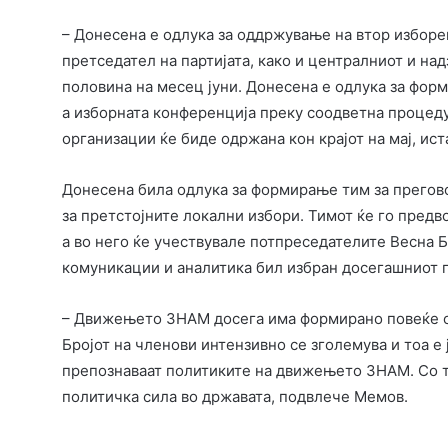
– Донесена е одлука за оддржување на втор изборе
претседател на партијата, како и централниот и на
половина на месец јуни. Донесена е одлука за фор
а изборната конференција преку соодветна процеду
организации ќе биде одржана кон крајот на мај, иста
Донесена била одлука за формирање тим за прегово
за претстојните локални избори. Тимот ќе го предв
а во него ќе учествувале потпреседателите Весна Б
комуникации и аналитика бил избран досегашниот п
– Движењето ЗНАМ досега има формирано повеќе о
Бројот на членови интензивно се зголемува и тоа е 
препознаваат политиките на движењето ЗНАМ. Со т
политичка сила во државата, подвлече Мемов.