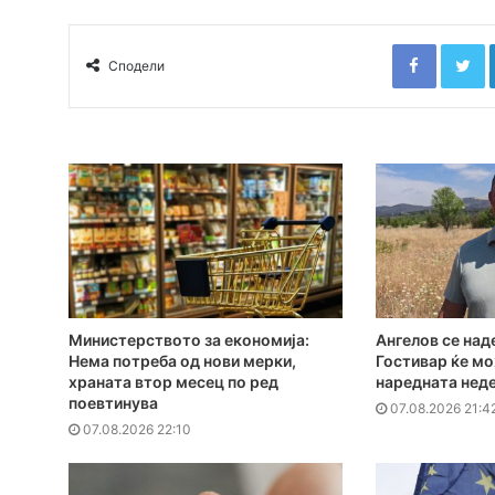
Faceboo
T
Сподели
Министерството за економија:
Ангелов се над
Нема потреба од нови мерки,
Гостивар ќе мо
храната втор месец по ред
наредната нед
поевтинува
07.08.2026 21:4
07.08.2026 22:10