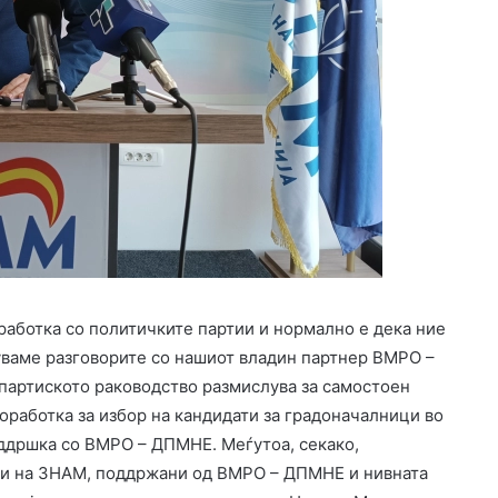
ботка со политичките партии и нормално е дека ние
уваме разговорите со нашиот владин партнер ВМРО –
 партиското раководство размислува за самостоен
соработка за избор на кандидати за градоначалници во
оддршка со ВМРО – ДПМНЕ. Меѓутоа, секако,
ни на ЗНАМ, поддржани од ВМРО – ДПМНЕ и нивната