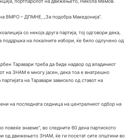
енција, портпаролот на движењето, Никола Мемов.
 на ВМРО – ДПМНЕ, „За подобра Македонија“.
алиција со некоја друга партија, тој одговори дека,
ва поддршка на локалните избори, ќе било одлучено од
рбен Таравари треба да биде надвор од владиниот
от на ЗНАМ е многу јасен, дека тоа е внатрешно
 партијата на Таравари зависело од ставот на
есени на последната седница на централниот одбор на
но повеќе знаеме“, во следните 60 дена партиското
ри од движењето ЗНАМ, ќе ги посетат сите општини во