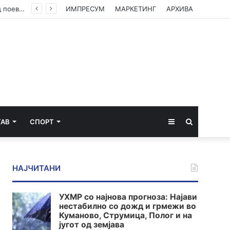
Министерството за економија: Нема потреба од нови мерки, храната втор месец по ред поевтинува
ИМПРЕСУМ
МАРКЕТИНГ
АРХИВА
Sidebar
Пребарај
ТАВ
СПОРТ
за
НАЈЧИТАНИ
УХМР со најнова прогноза: Најави
нестабилно со дожд и грмежи во
Куманово, Струмица, Полог и на
југот од земјава