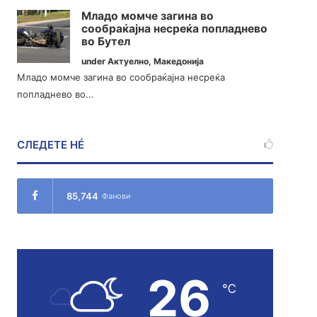
Младо момче загина во
сообраќајна несреќа попладнево
во Бутел
under
Актуелно
,
Македонија
Младо момче загина во сообраќајна несреќа
попладнево во...
СЛЕДЕТЕ НÉ
85,744
Фанови
26
℃