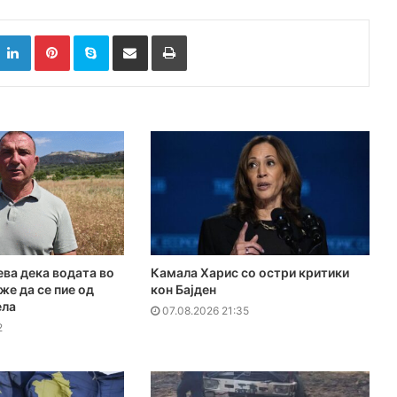
k
witter
LinkedIn
Pinterest
Skype
Сподели преку Е-маил
Испринтај
ева дека водата во
Камала Харис со остри критики
же да се пие од
кон Бајден
ела
07.08.2026 21:35
2