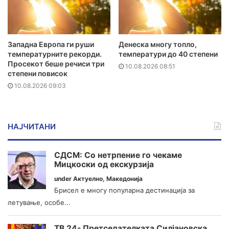
Западна Европа ги руши
Денеска многу топло,
температурните рекорди.
температури до 40 степени
Просекот беше речиси три
10.08.2026 08:51
степени повисок
10.08.2026 09:03
НАЈЧИТАНИ
СДСМ: Со нетрпение го чекаме
Мицкоски од екскурзија
under
Актуелно
,
Македонија
Брисел е многу популарна дестинација за
летување, особе...
ТВ 24- Претседателката Силјановска