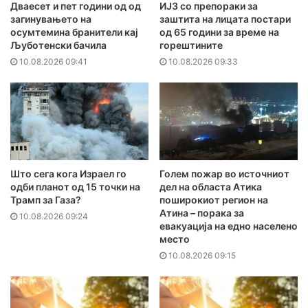
Дваесет и пет години од од
ИЈЗ со препораки за
загинувањето на
заштита на лицата постари
осумтемина бранители кај
од 65 години за време на
Љуботенски бачила
горештините
10.08.2026 09:41
10.08.2026 09:33
Што сега кога Израел го
Голем пожар во источниот
одби планот од 15 точки на
дел на областа Атика
Трамп за Газа?
поширокиот регион на
Атина – порака за
10.08.2026 09:24
евакуација на едно населено
место
10.08.2026 09:15