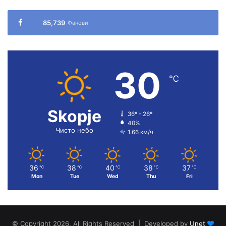
85,739
Фанови
30
℃
Skopje
36º - 26º
40%
Чисто небо
1.66 км/ч
36
38
40
38
37
℃
℃
℃
℃
℃
Mon
Tue
Wed
Thu
Fri
© Copyright 2026, All Rights Reserved | Developed by
Unet