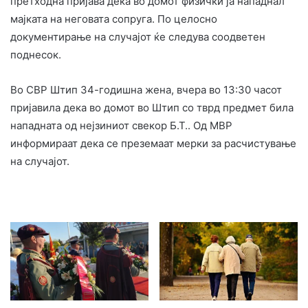
претходна пријава дека во домот физички ја нападнал
мајката на неговата сопруга. По целосно
документирање на случајот ќе следува соодветен
поднесок.
Во СВР Штип 34-годишна жена, вчера во 13:30 часот
пријавила дека во домот во Штип со тврд предмет била
нападната од нејзиниот свекор Б.Т.. Од МВР
информираат дека се преземаат мерки за расчистување
на случајот.