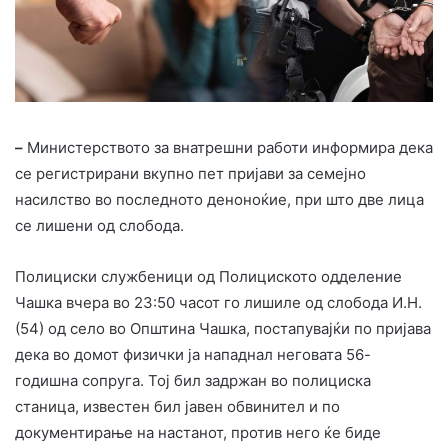
–
Министерството за внатрешни работи информира дека
се регистрирани вкупно пет пријави за семејно
насилство во последното деноноќие, при што две лица
се лишени од слобода.
Полициски службеници од Полициското одделение
Чашка вчера во 23:50 часот го лишиле од слобода И.Н.
(54) од село во Општина Чашка, постапувајќи по пријава
дека во домот физички ја нападнал неговата 56-
годишна сопруга. Тој бил задржан во полициска
станица, известен бил јавен обвинител и по
документирање на настанот, против него ќе биде