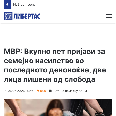
ИЈЗ со препораки за заштита на лицата постари од 65 години за време на горештините
М
МВР: Вкупно пет пријави за
семејно насилство во
последното деноноќие, две
лица лишени од слобода
06.06.2026 15:56
940
Читање помалку од 1м