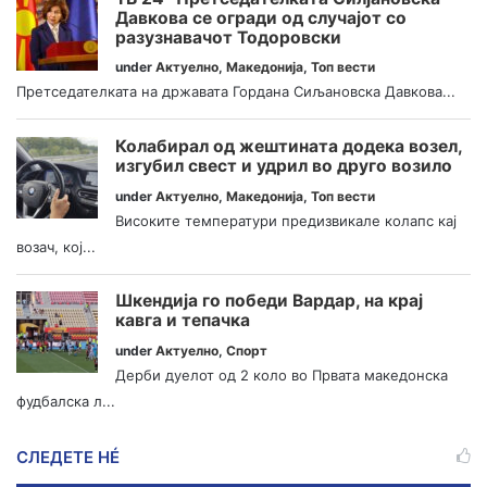
Давкова се огради од случајот со
разузнавачот Тодоровски
under
Актуелно
,
Македонија
,
Топ вести
Претседателката на државата Гордана Сиљановска Давкова...
Колабирал од жештината додека возел,
изгубил свест и удрил во друго возило
under
Актуелно
,
Македонија
,
Топ вести
Високите температури предизвикале колапс кај
возач, кој...
Шкендија го победи Вардар, на крај
кавга и тепачка
under
Актуелно
,
Спорт
Дерби дуелот од 2 коло во Првата македонска
фудбалска л...
СЛЕДЕТЕ НÉ