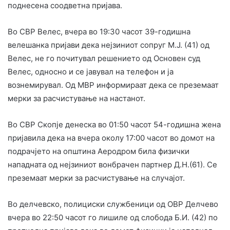
поднесена соодветна пријава.
Во СВР Велес, вчера во 19:30 часот 39-годишна
велешанка пријави дека нејзиниот сопруг М.Ј. (41) од
Велес, не го почитувал решението од Основен суд
Велес, односно и се јавувал на телефон и ја
вознемирувал. Од МВР информираат дека се преземаат
мерки за расчистување на настанот.
Во СВР Скопје денеска во 01:50 часот 54-годишна жена
пријавила дека на вчера околу 17:00 часот во домот на
подрачјето на општина Аеродром била физички
нападната од нејзиниот вонбрачен партнер Д.Н.(61). Се
преземаат мерки за расчистување на случајот.
Во делчевско, полициски службеници од ОВР Делчево
вчера во 22:50 часот го лишиле од слобода Б.И. (42) по