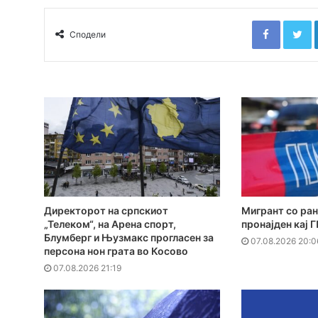
Faceboo
T
Сподели
Директорот на српскиот
Мигрант со ран
„Телеком“, на Арена спорт,
пронајден кај 
Блумберг и Њузмакс прогласен за
07.08.2026 20:0
персона нон грата во Косово
07.08.2026 21:19