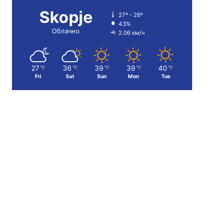
Skopje
27º - 26º
43%
Облачно
2.06 км/ч
27
36
39
39
40
℃
℃
℃
℃
℃
Fri
Sat
Sun
Mon
Tue