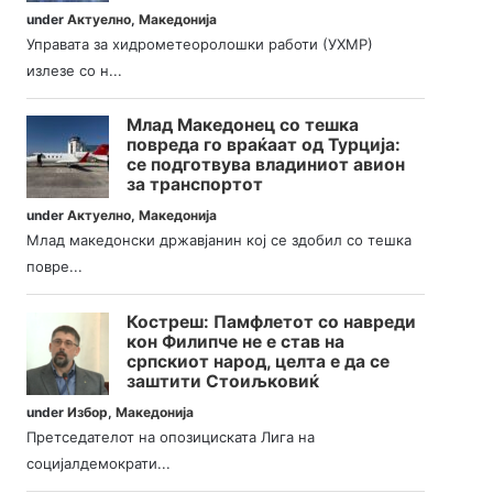
under
Актуелно
,
Македонија
Управата за хидрометеоролошки работи (УХМР)
излезе со н...
Млад Македонец со тешка
повреда го враќаат од Турција:
се подготвува владиниот авион
за транспортот
under
Актуелно
,
Македонија
Млад македонски државјанин кој се здобил со тешка
повре...
Костреш: Памфлетот со навреди
кон Филипче не е став на
српскиот народ, целта е да се
заштити Стоиљковиќ
under
Избор
,
Македонија
Претседателот на опозициската Лига на
социјалдемократи...