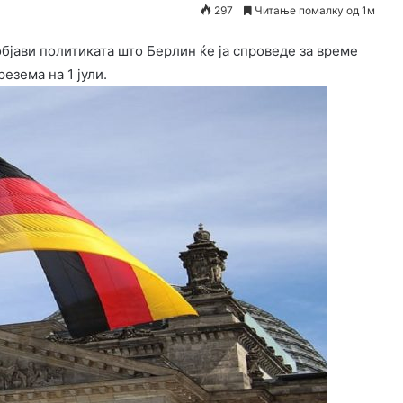
297
Читање помалку од 1м
бјави политиката што Берлин ќе ја спроведе за време
езема на 1 јули.