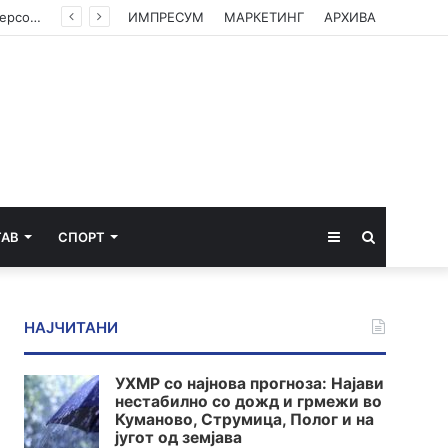
Директорот на српскиот „Телеком“, на Арена спорт, Блумберг и Њузмакс прогласен за персона нон грата во Косово
ИМПРЕСУМ
МАРКЕТИНГ
АРХИВА
Sidebar
Пребарај
ТАВ
СПОРТ
за
НАЈЧИТАНИ
УХМР со најнова прогноза: Најави
нестабилно со дожд и грмежи во
Куманово, Струмица, Полог и на
југот од земјава