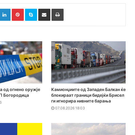
k
witter
LinkedIn
Pinterest
Skype
Сподели преку Е-маил
Испринтај
а од огнено оружје
Камионџиите од Западен Балкан ќе
ГП Богородица
блокираат граници бидејќи Брисел
ги игнорира нивните барања
6
07.08.2026 18:03