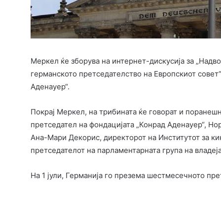
Меркел ќе зборува на интернет-дискусија за „Надв
германското претседателство на Европскиот совет“
Аденауер“.
Покрај Меркел, на трибината ќе говорат и поранеш
претседател на фондацијата „Конрад Аденауер“, Но
Ана-Мари Декорис, директорот на Институтот за ки
претседателот на парламентарната група на владеј
На 1 јули, Германија го презема шестмесечното пре