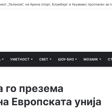
А
УМЕТНОСТ
СВЕТ
ШОУ-БИЗ
МОЗАИК
С
а го презема
а Европската унија