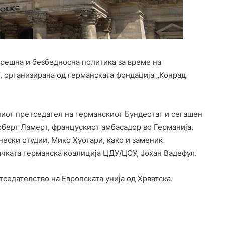
орешна и безбедносна политика за време на
, организирана од германската фондација „Конрад
ниот претседател на германскиот Бундестаг и сегашен
рберт Ламерт, францускиот амбасадор во Германија,
нески студии, Мико Хуотари, како и заменик
ачката германска коалиција ЦДУ/ЦСУ, Јохан Вадефул.
тседателство на Европската унија од Хрватска.