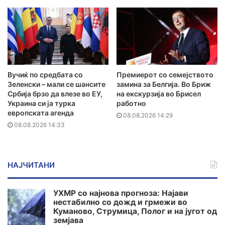
Вучиќ по средбата со
Премиерот со семејството
Зеленски – мали се шансите
замина за Белгија. Во Бриж
Србија брзо да влезе во ЕУ,
на екскурзија во Брисел
Украина си ја турка
работно
европската агенда
08.08.2026 14:29
08.08.2026 14:33
НАЈЧИТАНИ
УХМР со најнова прогноза: Најави
нестабилно со дожд и грмежи во
Куманово, Струмица, Полог и на југот од
земјава