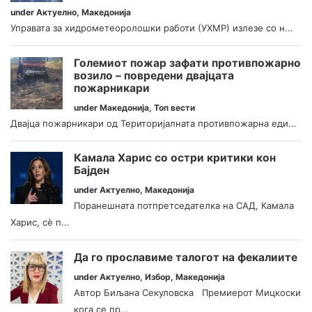
under
Актуелно
,
Македонија
Управата за хидрометеоролошки работи (УХМР) излезе со н...
Големиот пожар зафати противпожарно
возило – повредени двајцата
пожарникари
under
Македонија
,
Топ вести
Двајца пожарникари од Територијалната противпожарна еди...
Камала Харис со остри критики кон
Бајден
under
Актуелно
,
Македонија
Поранешната потпретседателка на САД, Камала
Харис, сè п...
Да го прославиме талогот на фекалиите
under
Актуелно
,
Избор
,
Македонија
Автор Биљана Секуловска Премиерот Мицкоски
кога се пр...