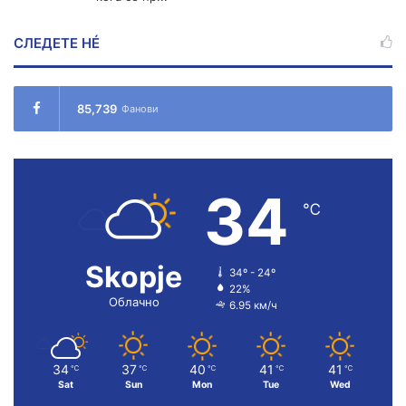
СЛЕДЕТЕ НÉ
85,739
Фанови
34
℃
Skopje
34º - 24º
22%
Облачно
6.95 км/ч
34
37
40
41
41
℃
℃
℃
℃
℃
Sat
Sun
Mon
Tue
Wed