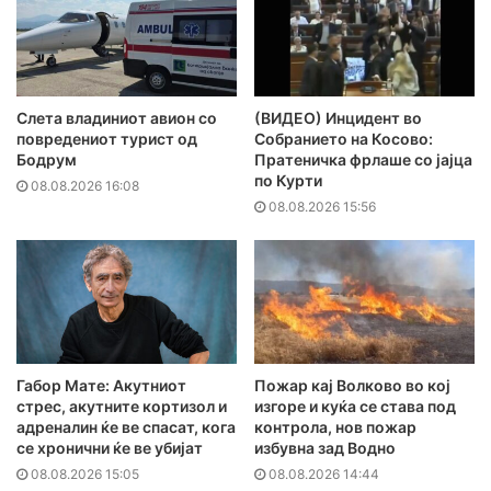
Слета владиниот авион со
(ВИДЕО) Инцидент во
повредениот турист од
Собранието на Косово:
Бодрум
Пратеничка фрлаше со јајца
по Курти
08.08.2026 16:08
08.08.2026 15:56
Габор Мате: Акутниот
Пожар кај Волково во кој
стрес, акутните кортизол и
изгоре и куќа се става под
адреналин ќе ве спасат, кога
контрола, нов пожар
се хронични ќе ве убијат
избувна зад Водно
08.08.2026 15:05
08.08.2026 14:44