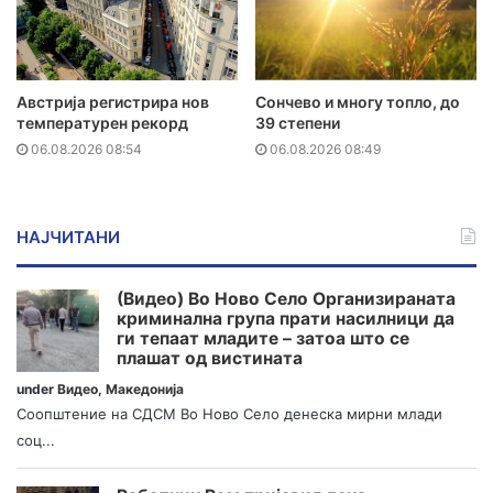
Австрија регистрира нов
Сончево и многу топло, до
температурен рекорд
39 степени
06.08.2026 08:54
06.08.2026 08:49
НАЈЧИТАНИ
(Видео) Во Ново Село Организираната
криминална група прати насилници да
ги тепаат младите – затоа што се
плашат од вистината
under
Видео
,
Македонија
Соопштение на СДСМ Во Ново Село денеска мирни млади
соц...