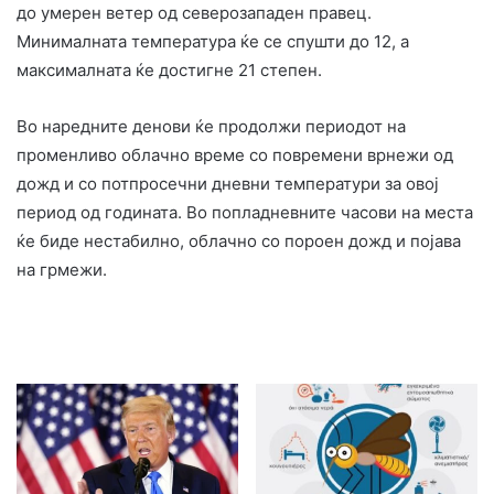
до умерен ветер од северозападен правец.
Минималната температура ќе се спушти до 12, а
максималната ќе достигне 21 степен.
Во наредните денови ќе продолжи периодот на
променливо облачно време со повремени врнежи од
дожд и со потпросечни дневни температури за овој
период од годината. Во попладневните часови на места
ќе биде нестабилно, облачно со пороен дожд и појава
на грмежи.