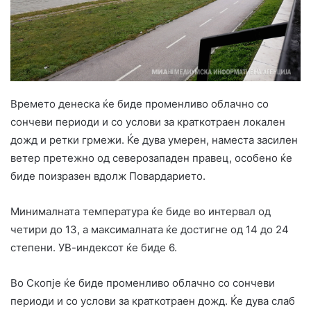
Времето денеска ќе биде променливо облачно со
сончеви периоди и со услови за краткотраен локален
дожд и ретки грмежи. Ќе дува умерен, наместа засилен
ветер претежно од северозападен правец, особено ќе
биде поизразен вдолж Повардарието.
Минималната температура ќе биде во интервал од
четири до 13, а максималната ќе достигне од 14 до 24
степени. УВ-индексот ќе биде 6.
Во Скопје ќе биде променливо облачно со сончеви
периоди и со услови за краткотраен дожд. Ќе дува слаб