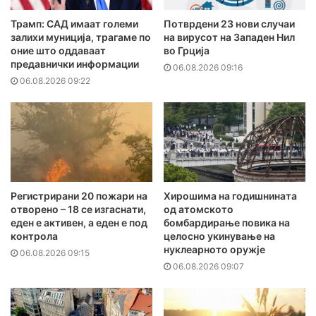
Трамп: САД имаат големи
Потврдени 23 нови случаи
залихи муниција, трагаме по
на вирусот на Западен Нил
оние што оддаваат
во Грција
предавнички информации
06.08.2026 09:16
06.08.2026 09:22
Регистрирани 20 пожари на
Хирошима на годишнината
отворено – 18 се изгаснати,
од атомското
еден е активен, а еден е под
бомбардирање повика на
контрола
целосно укинување на
нуклеарното оружје
06.08.2026 09:15
06.08.2026 09:07