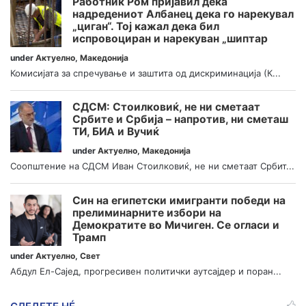
Работник Ром пријавил дека
надредениот Албанец дека го нарекувал
„циган“. Тој кажал дека бил
испровоциран и нарекуван „шиптар
under
Актуелно
,
Македонија
Комисијата за спречување и заштита од дискриминација (К...
СДСМ: Стоилковиќ, не ни сметаат
Србите и Србија – напротив, ни сметаш
ТИ, БИА и Вучиќ
under
Актуелно
,
Македонија
Соопштение на СДСМ Иван Стоилковиќ, не ни сметаат Србит...
Син на египетски имигранти победи на
прелиминарните избори на
Демократите во Мичиген. Се огласи и
Трамп
under
Актуелно
,
Свет
Абдул Ел-Сајед, прогресивен политички аутсајдер и поран...