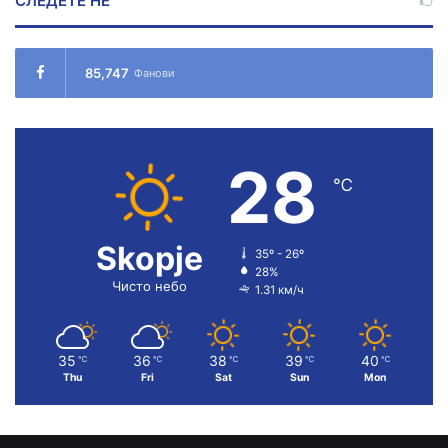
СЛЕДЕТЕ НÉ
85,747
Фанови
28
℃
Skopje
35º - 26º
28%
Чисто небо
1.31 км/ч
35
36
38
39
40
℃
℃
℃
℃
℃
Thu
Fri
Sat
Sun
Mon