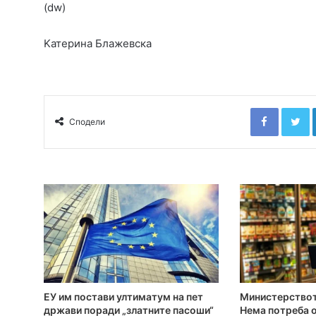
(dw)
Kатерина Блажевска
Faceboo
T
Сподели
ЕУ им постави ултиматум на пет
Министерствот
држави поради „златните пасоши“
Нема потреба о