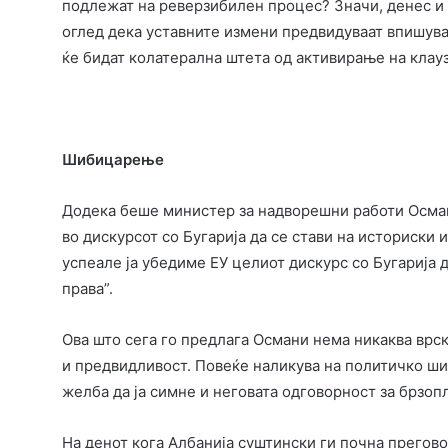
подлежат на реверзибилен процес? Значи, денес и у
оглед дека уставните измени предвидуваат впишувањ
ќе бидат колатерална штета од активирање на клауз
Шибицарење
Додека беше министер за надворешни работи Осма
во дискурсот со Бугарија да се стави на историски
успеале ја убедиме ЕУ целиот дискурс со Бугарија 
права”.
Ова што сега го предлага Османи нема никаква врск
и предвидливост. Повеќе наликува на политичко ши
желба да ја симне и неговата одговорност за брзо
На денот кога Албанија суштински ги почна прегов