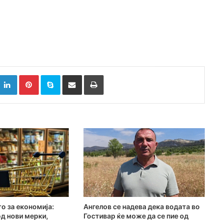
k
witter
LinkedIn
Pinterest
Skype
Сподели преку Е-маил
Испринтај
о за економија:
Ангелов се надева дека водата во
д нови мерки,
Гостивар ќе може да се пие од