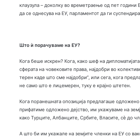
клаузула – доколку во времетраење од пет години Б
да се однесува на ЕУ, парламентот да ги суспендира
Што ѝ порачуваме на ЕУ?
Кога беше искрен? Кога, како шеф на дипломатијата
сферата на човековите права, најдобри во колектив
терен каде што сме најдобри”, или сега, кога пред
не само што е лицемерен, туку е крајно штетен.
Кога поранешната опозиција предлагаше одложено д
прифатиме одложено дејство, им укажуваме на земј
како Турците, Албанците, Србите, Власите, сѐ до чл
А што би им укажале на земјите членки на ЕУ со ва