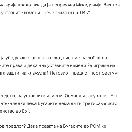
угарија продолжи да ја попречува Македонија, без тоа
 уставните измени“, рече Османи на ТВ 21.
 ја убедуваше јавноста дека „ние сме најдобри во
ните права и дека низ уставните измени ќе играме на
лага заштитна клаузула? Неговиот предлог пост фестум
ејство за уставните измени, Османи изјавуваше: „Ако
ите-членки дека Бугарите нема да ги третираме исто
енство во ЕУ”.
ков предлог? Дека правата на Бугарите во РСМ ќе