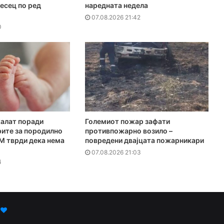
есец по ред
наредната недела
07.08.2026 21:42
0
жалат поради
Големиот пожар зафати
рите за породилно
противпожарно возило –
М тврди дека нема
повредени двајцата пожарникари
07.08.2026 21:03
4