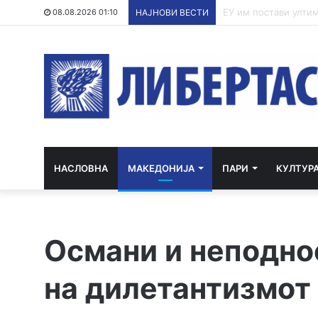
По речиси 30 годин
08.08.2026 01:10
НАЈНОВИ ВЕСТИ
НАСЛОВНА
МАКЕДОНИЈА
ПАРИ
КУЛТУР
Османи и неподно
на дилетантизмот