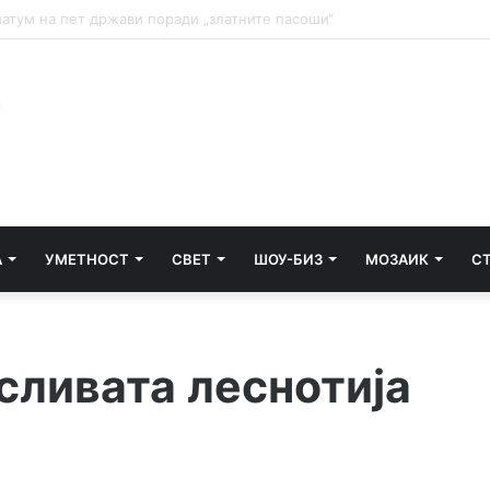
и почнува судењето за убиството на Тупак Шакур
А
УМЕТНОСТ
СВЕТ
ШОУ-БИЗ
МОЗАИК
С
сливата леснотија