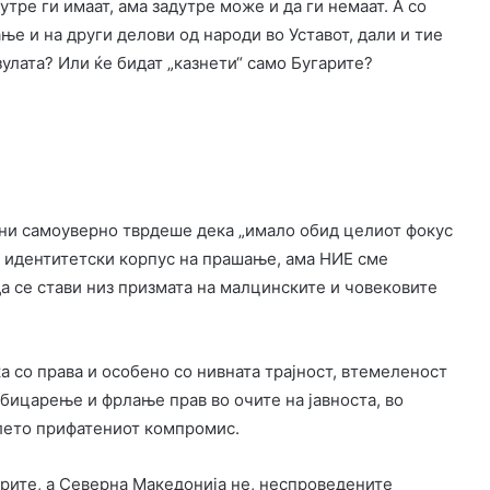
тре ги имаат, ама задутре може и да ги немаат. А со
е и на други делови од народи во Уставот, дали и тие
улата? Или ќе бидат „казнети“ само Бугарите?
ни самоуверно тврдеше дека „имало обид целиот фокус
 и идентитетски корпус на прашање, ама НИЕ сме
да се стави низ призмата на малцинските и човековите
а со права и особено со нивната трајност, втемеленост
бицарење и фрлање прав во очите на јавноста, во
плето прифатениот компромис.
орите, а Северна Македонија не, неспроведените