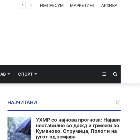
ИМПРЕСУМ
МАРКЕТИНГ
АРХИВА
Sidebar
Пребарај
ТАВ
СПОРТ
за
НАЈЧИТАНИ
УХМР со најнова прогноза: Најави
нестабилно со дожд и грмежи во
Куманово, Струмица, Полог и на
југот од земјава