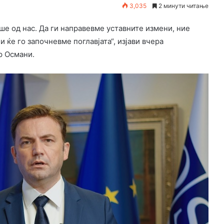
3,035
2 минути читање
е од нас. Да ги направевме уставните измени, ние
 ќе го започневме поглавјата“, изјави вчера
р Османи.