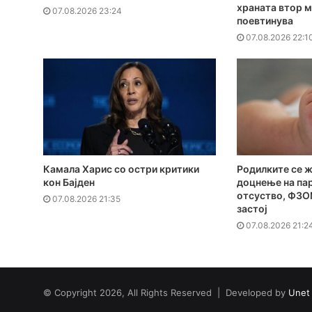
храната втор м
07.08.2026 23:24
поевтинува
07.08.2026 22:1
Камала Харис со остри критики
Родилките се 
кон Бајден
доцнење на па
отсуство, ФЗО
07.08.2026 21:35
застој
07.08.2026 21:2
© Copyright 2026, All Rights Reserved | Developed by
Unet