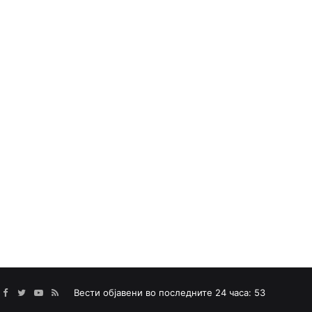
Facebook
Twitter
YouTube
RSS
Вести објавени во последните 24 часа: 53