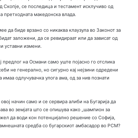
ед Скопје, се последица и тестамент исклучиво од
а претходната македонска влада.
ее да биде врзано со никаква клаузула во Законот за
бидат заложени, да се ревидираат или да зависат од
ни уставни измени.
ј предлог на Османи само уште појасно го отслика
еби не генерално, но сигурно кај нејзини одредени
 имаа одлучувачка улога ама, од за нив познати
 овој начин само и се сервира алиби на Бугарија да
ава во земјата што се опишува како „шампион за
можел да води кон потенцијално решение со Софија,
дамнешната средба со бугарскиот амбасадор во РСМ?