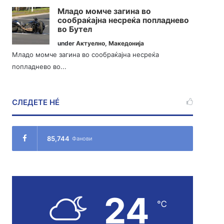
Младо момче загина во
сообраќајна несреќа попладнево
во Бутел
under
Актуелно
,
Македонија
Младо момче загина во сообраќајна несреќа
попладнево во...
СЛЕДЕТЕ НÉ
85,744
Фанови
24
℃