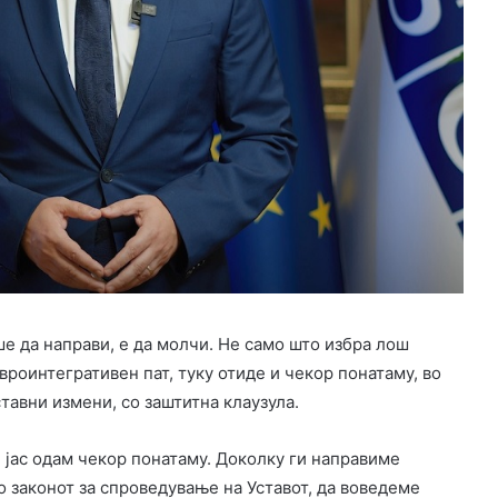
е да направи, е да молчи. Не само што избра лош
вроинтегративен пат, туку отиде и чекор понатаму, во
авни измени, со заштитна клаузула.
 јас одам чекор понатаму. Доколку ги направиме
 законот за спроведување на Уставот, да воведеме