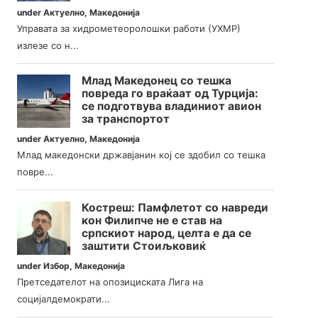
under
Актуелно
,
Македонија
Управата за хидрометеоролошки работи (УХМР)
излезе со н...
Млад Македонец со тешка
повреда го враќаат од Турција:
се подготвува владиниот авион
за транспортот
under
Актуелно
,
Македонија
Млад македонски државјанин кој се здобил со тешка
повре...
Костреш: Памфлетот со навреди
кон Филипче не е став на
српскиот народ, целта е да се
заштити Стоиљковиќ
under
Избор
,
Македонија
Претседателот на опозициската Лига на
социјалдемократи...