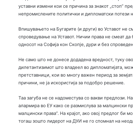
уставни измени кои се причина за знакот „стоп” пр
непромислените политички и дипломатски потези н
Впишувањето на Бугарите (и други) во Уставот не см
спроведување на Уставот. Ничии права не смеат да 
односот на Софија кон Скопје, дури и без спроведе
Не само што не донесе додадена вредност, туку ово
дилетантизимот што владеел во дипломатијата, мож
претставници, кои во многу важен период за земјата
причини, не ја искористија за подобро решение.
Таа загуба не се надоместува со вакви предлози. На
алармира во ЕУ како се размислува за малцински пр
малцински права”. На крајот, ако овој предлог би 
тогаш зошто лидерот на ДУИ не го спомнал на нео