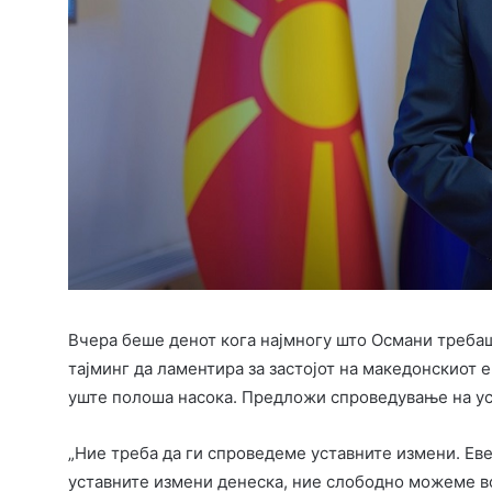
Вчера беше денот кога најмногу што Османи требаш
тајминг да ламентира за застојот на македонскиот е
уште полоша насока. Предложи спроведување на уст
„Ние треба да ги спроведеме уставните измени. Еве
уставните измени денеска, ние слободно можеме во