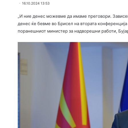
16.10.2024 13:53
„И ние денес можевме да имаме преговори. Зависеш
денес ќе бевме во Брисел на втората конференција и
поранешниот министер за надворешни работи, Буја