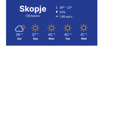
Skopje
36º - 22º
50%
Облачно
1.96 км/ч
36
37
40
40
41
℃
℃
℃
℃
℃
Sat
Sun
Mon
Tue
Wed