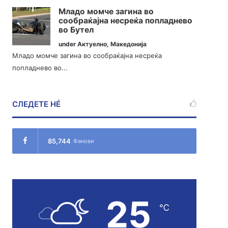
Младо момче загина во
сообраќајна несреќа попладнево
во Бутел
under
Актуелно
,
Македонија
Младо момче загина во сообраќајна несреќа
попладнево во...
СЛЕДЕТЕ НÉ
85,744
Фанови
25
℃