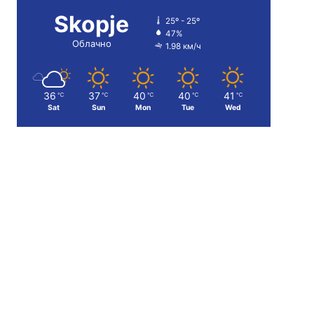
Skopje
25º - 25º
47%
Облачно
1.98 км/ч
36
37
40
40
41
℃
℃
℃
℃
℃
Sat
Sun
Mon
Tue
Wed