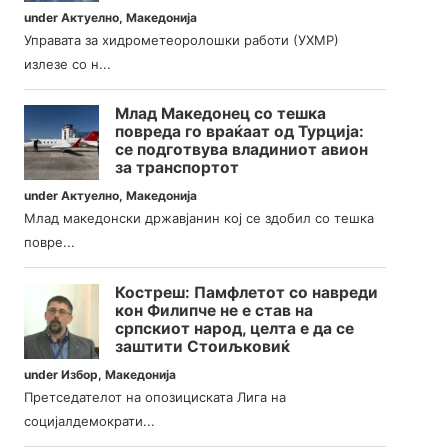
under
Актуелно
,
Македонија
Управата за хидрометеоролошки работи (УХМР)
излезе со н...
Млад Македонец со тешка
повреда го враќаат од Турција:
се подготвува владиниот авион
за транспортот
under
Актуелно
,
Македонија
Млад македонски државјанин кој се здобил со тешка
повре...
Костреш: Памфлетот со навреди
кон Филипче не е став на
српскиот народ, целта е да се
заштити Стоиљковиќ
under
Избор
,
Македонија
Претседателот на опозициската Лига на
социјалдемократи...