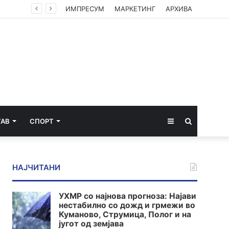
ИМПРЕСУМ
МАРКЕТИНГ
АРХИВА
Sidebar
Пребарај
ТАВ
СПОРТ
за
НАЈЧИТАНИ
УХМР со најнова прогноза: Најави
нестабилно со дожд и грмежи во
Куманово, Струмица, Полог и на
југот од земјава