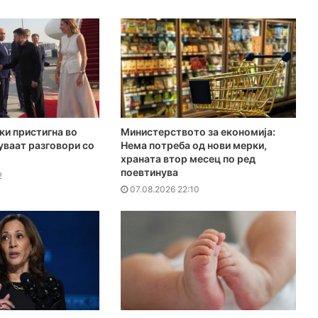
ки пристигна во
Министерството за економија:
куваат разговори со
Нема потреба од нови мерки,
храната втор месец по ред
поевтинува
2
07.08.2026 22:10