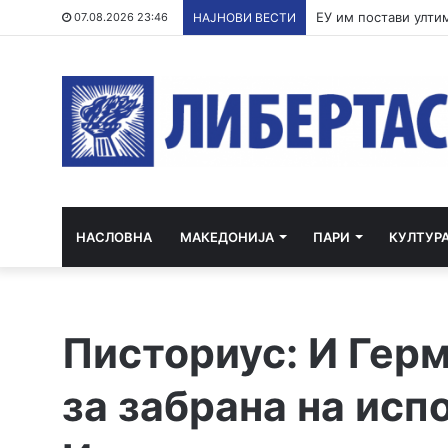
По речиси 30 годин
07.08.2026 23:46
НАЈНОВИ ВЕСТИ
НАСЛОВНА
МАКЕДОНИЈА
ПАРИ
КУЛТУР
Писториус: И Гер
за забрана на исп