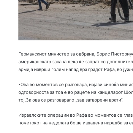
Германскиот министер за одбрана, Борис Писториус
американската закана дека ќе запрат со дополнител
армија изврши голем напад врз градот Рафа, во јужн
-Ова во моментов се разговара, изјави синоќа мин
одговорноста за тоа е во рацете на канцеларот Шо
тој.За ова се разговарало „зад затворени врати“.
Израелските операции во Рафа во моментов се главн
почетокот на неделата беше издадена наредба за е