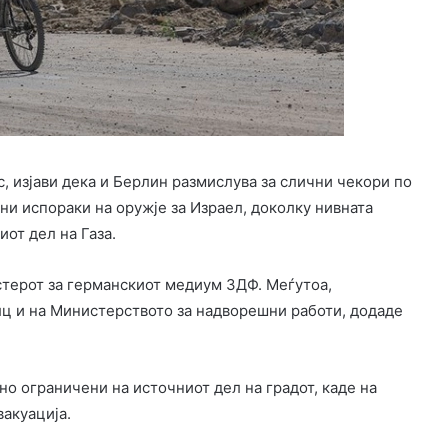
, изјави дека и Берлин размислува за слични чекори по
ни испораки на оружје за Израел, доколку нивната
иот дел на Газа.
истерот за германскиот медиум ЗДФ. Меѓутоа,
лц и на Министерството за надворешни работи, додаде
о ограничени на источниот дел на градот, каде на
вакуација.