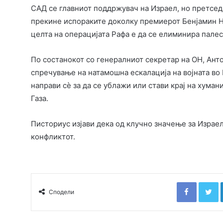
САД се главниот поддржувач на Израел, но претсед
прекине испораките доколку премиерот Бенјамин Н
целта на операцијата Рафа е да се елиминира пале
По состанокот со генералниот секретар на ОН, Анто
спречување на натамошна ескалација на војната во Г
направи сè за да се ублажи или стави крај на хума
Газа.
Писториус изјави дека од клучно значење за Израел
конфликтот.
Faceboo
T
Сподели