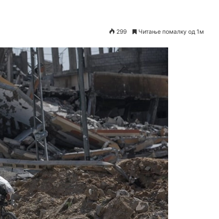
299
Читање помалку од 1м