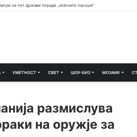
и почнува судењето за убиството на Тупак Шакур
А
УМЕТНОСТ
СВЕТ
ШОУ-БИЗ
МОЗАИК
С
манија размислува
ораки на оружје за