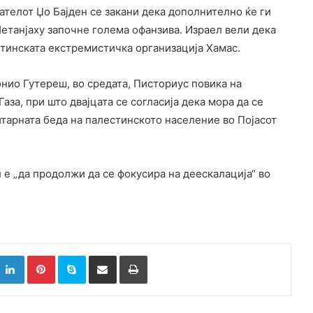
ателот Џо Бајден се закани дека дополнително ќе ги
етанјаху започне голема офанзива. Израел вели дека
стинската екстремистичка организација Хамас.
нио Гутереш, во средата, Писториус повика на
аза, при што двајцата се согласија дека мора да се
нитарната беда на палестинското население во Појасот
 е „да продолжи да се фокусира на деескалација“ во
k
witter
LinkedIn
Pinterest
Skype
Сподели преку Е-маил
Испринтај