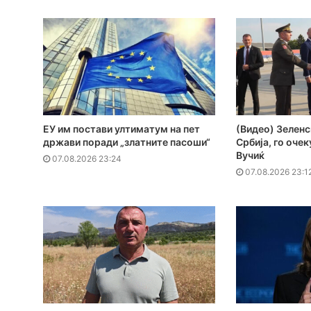
ЕУ им постави ултиматум на пет
(Видео) Зеленс
држави поради „златните пасоши“
Србија, го оче
Вучиќ
07.08.2026 23:24
07.08.2026 23:1