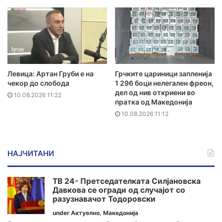
Левица: Артан Груби е на
Грчките цариници запленија
чекор до слобода
1 296 боци нелегален фреон,
дел од нив откриени во
10.08.2026 11:22
пратка од Македонија
10.08.2026 11:12
НАЈЧИТАНИ
ТВ 24- Претседателката Силјановска
Давкова се огради од случајот со
разузнавачот Тодоровски
under
Актуелно
,
Македонија