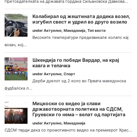
Претседателката на државата Гордана Сиљановска Давкова...
Колабирал од жештината додека возел,
изгубил свест и удрил во друго возило
under
Актуелно
,
Македонија
,
Топ вести
Високите температури предизвикале колапс кај
возач, кој...
Шкендија го победи Вардар, на крај
кавга и тепачка
under
Актуелно
,
Спорт
Дерби дуелот од 2 коло во Првата македонска
фудбалска л...
Мицкоски со видео ја слави
државотворната политика на СДСМ,
Груевски го нема – велат од партијата
under
Актуелно
,
Македонија
СДСМ тврди дека со промотивното видео на премиерот Хрис...