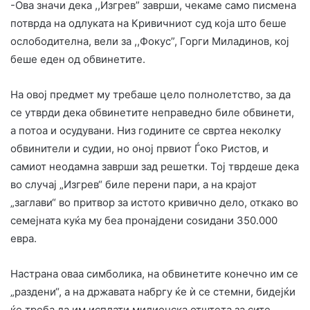
-Ова значи дека ,,Изгрев” заврши, чекаме само писмена
потврда на одлуката на Кривичниот суд која што беше
ослободителна, вели за ,,Фокус”, Горги Миладинов, кој
беше еден од обвинетите.
На овој предмет му требаше цело полнолетство, за да
се утврди дека обвинетите неправедно биле обвинети,
а потоа и осудувани. Низ годините се свртеа неколку
обвинители и судии, но оној првиот Ѓоко Ристов, и
самиот неодамна заврши зад решетки. Тој тврдеше дека
во случај „Изгрев“ биле перени пари, а на крајот
„заглави“ во притвор за истото кривично дело, откако во
семејната куќа му беа пронајдени соѕидани 350.000
евра.
Настрана оваа симболика, на обвинетите конечно им се
„раздени“, а на државата набргу ќе ѝ се стемни, бидејќи
ќе треба да им исплати милионска отштета за сите