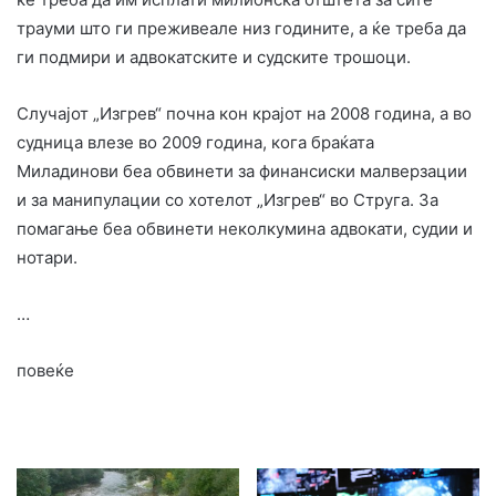
трауми што ги преживеале низ годините, а ќе треба да
ги подмири и адвокатските и судските трошоци.
Случајот „Изгрев“ почна кон крајот на 2008 година, а во
судница влезе во 2009 година, кога браќата
Миладинови беа обвинети за финансиски малверзации
и за манипулации со хотелот „Изгрев“ во Струга. За
помагање беа обвинети неколкумина адвокати, судии и
нотари.
…
повеќе