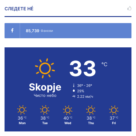
СЛЕДЕТЕ НÉ
85,739
Фанови
33
℃
Skopje
36º - 26º
29%
Чисто небо
2.22 км/ч
36
38
40
38
37
℃
℃
℃
℃
℃
Mon
Tue
Wed
Thu
Fri