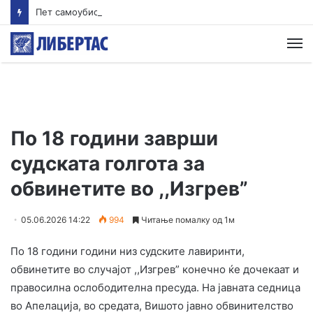
Пет самоубиства за еден месец во Американската сајбер команда
М
По 18 години заврши
судската голгота за
обвинетите во ,,Изгрев”
05.06.2026 14:22
994
Читање помалку од 1м
По 18 години години низ судските лавиринти,
обвинетите во случајот ,,Изгрев” конечно ќе дочекаат и
правосилна ослободителна пресуда. На јавната седница
во Апелација, во средата, Вишото јавно обвинителство