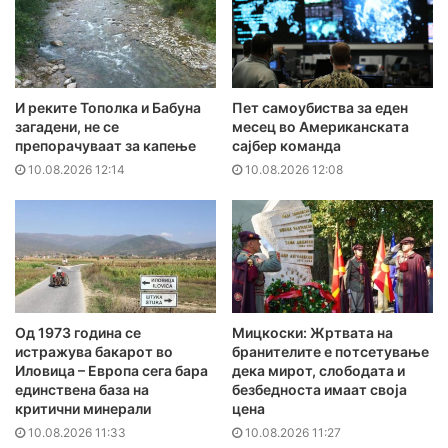
И реките Тополка и Бабуна
Пет самоубиства за еден
загадени, не се
месец во Американската
препорачуваат за капење
сајбер команда
10.08.2026 12:14
10.08.2026 12:08
Од 1973 година се
Мицкоски: Жртвата на
истражува бакарот во
бранителите e потсетување
Иловица – Европа сега бара
дека мирот, слободата и
единствена база на
безбедноста имаат своја
критични минерали
цена
10.08.2026 11:33
10.08.2026 11:27