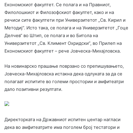
Економскиот факултет. Се полага и на Правниот,
Филолошкиот и Филозофскиот факултет, како и на
речиси сите факултети при Универзитетот „Св. Кирил и
Методиј“. Исто така, се полага и на Универзитетот „Гоце
Делчев“ во Штип, се полага и во Битола на
Универзитетот „Св. Климент Охридски”, во Прилеп на
Економскиот факултет – рече Јовческа-Михајловска.
На новинарско прашање поврзано со препишувањето,
Јовческа-Михајловска истакна дека одлуката за да се
полагаат испитите во големи простории и амфитеатри
дало позитивни резултати.
Директорката на Државниот испитен центар нагласи
дека во амфитеатрите има поголем број тестатори и