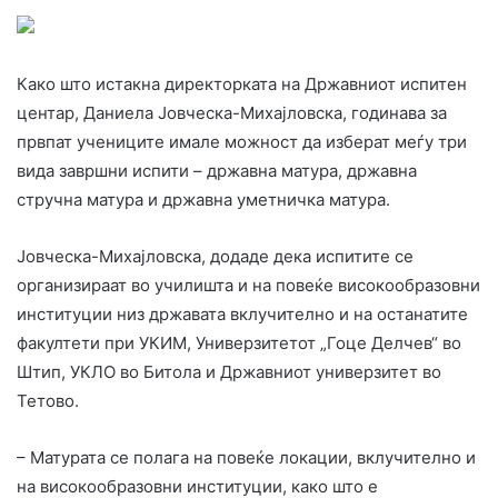
Како што истакна директорката на Државниот испитен
центар, Даниела Јовческа-Михајловска, годинава за
првпат учениците имале можност да изберат меѓу три
вида завршни испити – државна матура, државна
стручна матура и државна уметничка матура.
Јовческа-Михајловска, додаде дека испитите се
организираат во училишта и на повеќе високообразовни
институции низ државата вклучително и на останатите
факултети при УКИМ, Универзитетот „Гоце Делчев“ во
Штип, УКЛО во Битола и Државниот универзитет во
Тетово.
– Матурата се полага на повеќе локации, вклучително и
на високообразовни институции, како што е