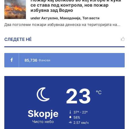
се става под контрола, нов пожар
избувна зад Водно
under
Актуелно
,
Македонија
,
Топ вести
Два поголеми пожари избувнаа денеска на територијата на...
СЛЕДЕТЕ НÉ
85,736
Фанови
23
℃
Skopje
37º - 22º
58%
Чисто небо
2.57 км/ч