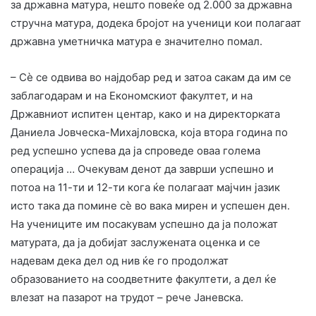
за државна матура, нешто повеќе од 2.000 за државна
стручна матура, додека бројот на ученици кои полагаат
државна уметничка матура е значително помал.
– Сè се одвива во најдобар ред и затоа сакам да им се
заблагодарам и на Економскиот факултет, и на
Државниот испитен центар, како и на директорката
Даниела Јовческа-Михајловска, која втора година по
ред успешно успева да ја спроведе оваа голема
операција … Очекувам денот да заврши успешно и
потоа на 11-ти и 12-ти кога ќе полагаат мајчин јазик
исто така да помине сè во вака мирен и успешен ден.
На учениците им посакувам успешно да ја положат
матурата, да ја добијат заслужената оценка и се
надевам дека дел од нив ќе го продолжат
образованието на соодветните факултети, а дел ќе
влезат на пазарот на трудот – рече Јаневска.