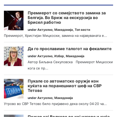
Премиерот со семејството замина за
Белгија. Во Бриж на екскурзија во
Брисел работно
under
Актуелно
,
Македонија
,
Топ вести
Премиерот, Христијан Мицкоски, замина на најавуваната е...
Да го прославиме талогот на фекалиите
under
Актуелно
,
Избор
,
Македонија
Автор Биљана Секуловска Премиерот Мицкоски
кога се пр...
Пукале со автоматско оружје кон
куќата на поранешниот шеф на СВР
Тетово
under
Актуелно
,
Македонија
Утрово во СВР Тетово било пријавено дека околу 04:20 ча...
Пожар кај Волково во кој изгоре и куќа