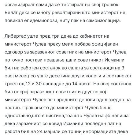
организираат сами да се тестираат на свој трошок.
Велат дека се многу револтирани што министерот не
повикал епидемиолози, ниту пак на самоизолација.
Либертас уште пред три дена до кабинетот на
министерот Чулев преку меил побара официјален
одговор за заразениот советник на министерот Чулев,
поточно постави прашање дали советникот Исмаили
бил на работен состанок во салата за состаноци на 3
овој месец со уште десетина други колеги и состанокот
траел од 12 и 30 напладне до 14 часот. На овој состанок
бил покрај заразениот советник и друг со кој
министерот Чулев во наредните денови одел заедно на
настан. Прашањето до министерот Чулев беше
едноставно,што е вистина,тоа што Чулев на фб напиша
дека заразениот со ковид Исмаили последен пат на
работа бил на 24 мај или се точни информациите дека