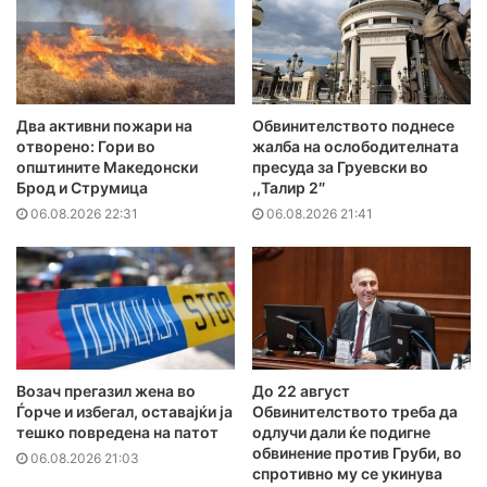
Два активни пожари на
Обвинителството поднесе
отворено: Гори во
жалба на ослободителната
општините Македонски
пресуда за Груевски во
Брод и Струмица
,,Талир 2″
06.08.2026 22:31
06.08.2026 21:41
Возач прегазил жена во
До 22 август
Ѓорче и избегал, оставајќи ја
Обвинителството треба да
тешко повредена на патот
одлучи дали ќе подигне
обвинение против Груби, во
06.08.2026 21:03
спротивно му се укинува