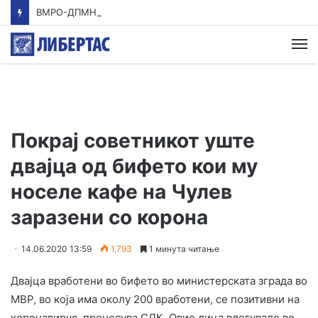
ВМРО-ДПМНЕ: Приказната на СДСМ за францускиот предлог ќе заврши како таа за мигранти за пари
М
Покрај советникот уште
двајца од бифето кои му
носеле кафе на Чулев
заразени со корона
14.06.2020 13:59
1,793
1 минута читање
Двајца вработени во бифето во министерската зграда во
МВР, во која има околу 200 вработени, се позитивни на
коронавирус, пренесува СДК. Овие лица влегувале во