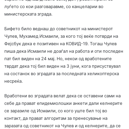
луѓето со кои разговаравме, со канцеларии во
министерската зграда.
Бифето било веднаш до советникот на министерот
Чулев, Мухамед Исмаили, за кого тој веќе потврди на
Фејсбук дека е позитивен на КОВИД-19. Тогаш Чулев
пиша дека Исмаили не доаѓал на работа и оти последен
пат бил виден на 24 мај. Но, некои од вработените
тврдат дека тој бил виден на 3 јуни, кога присуствувал
на состанок во зградата за последната хеликоптерска
несреќа.
Вработени во зградата велат дека се оставени сами на
себе да прават епидемиолошки анкети дали келнерите
се заразиле од Исмаили, со кого уште бил тој во
контакт, да прават алгоритам за пренесување на
заразата од советникот на Чулев и од келнерите, да се