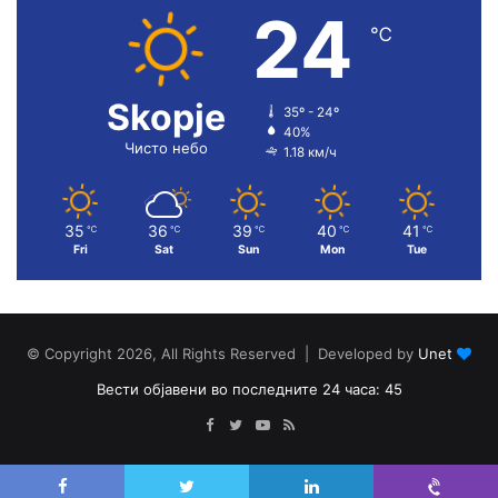
24
℃
Skopje
35º - 24º
40%
Чисто небо
1.18 км/ч
35
36
39
40
41
℃
℃
℃
℃
℃
Fri
Sat
Sun
Mon
Tue
© Copyright 2026, All Rights Reserved | Developed by
Unet
Вести објавени во последните 24 часа: 45
Facebook
Twitter
YouTube
RSS