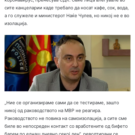
сите канцеларии каде требало да носат кафе, сок, вода,
а го служеле и министерот Наќе Чулев, но никој не е во
изолација.
„Ние се организираме сами да се тестираме, зашто
никој од раководството на МВР не реагира.
Раководството не повика на самоизолација, а сите сме
биле во непосреден контакт со вработените од бифето
барем по еднаш дневно секој ден“, револтирани се