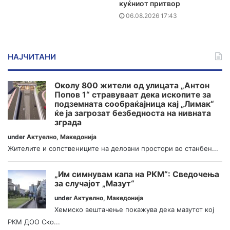
куќниот притвор
06.08.2026 17:43
НАЈЧИТАНИ
Околу 800 жители од улицата „Антон
Попов 1“ стравуваат дека ископите за
подземната сообраќајница кај „Лимак“
ќе ја загрозат безбедноста на нивната
зграда
under
Актуелно
,
Македонија
Жителите и сопствениците на деловни простори во станбен...
„Им симнувам капа на РКМ“: Сведочења
за случајот „Мазут“
under
Актуелно
,
Македонија
Хемиско вештачење покажува дека мазутот кој
РКМ ДОО Ско...