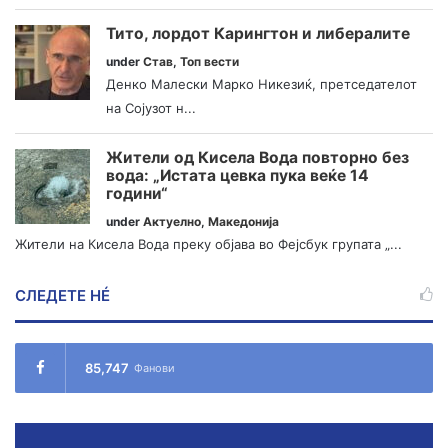
Тито, лордот Карингтон и либералите
under
Став
,
Топ вести
Денко Малески Марко Никезиќ, претседателот
на Сојузот н...
Жители од Кисела Вода повторно без
вода: „Истата цевка пука веќе 14
години“
under
Актуелно
,
Македонија
Жители на Кисела Вода преку објава во Фејсбук групата „...
СЛЕДЕТЕ НÉ
85,747
Фанови