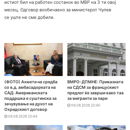
истиот бил на работен состанок во МВР на 3 ти овој
месец. Одговор вообичаено за министерот Чулев
се уште не сме добиле.
(ФОТО) Ахмети на средба
ВМРО-ДПМНЕ: Приказната
со в.д. амбасадорката на
на СДСМ за францускиот
САД: Американската
предлог ќе заврши како таа
поддршка е суштинска за
за мигранти за пари
зачувување на духот на
06.08.2026 22:40
Охридскиот договор
06.08.2026 22:44