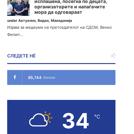
исплашена, посегна по децата,
организаторите и напаѓачите
мора да одговараат
under
Актуелно
,
Видео
,
Македонија
Изјава за медиуми на претседателот на СДСМ, Венко
Филип...
СЛЕДЕТЕ НÉ
85,744
Фанови
34
℃