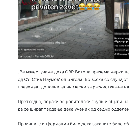
„Ве известуваме дека СВР Битола презема мерки по
од ОУ ‘Стив Наумов’ од Битола. Во врска со случајо
преземаат дополнителни мерки за расчистување на с
Претходно, пораки во родителски групи и објави н
да се шират тврдења дека ученик од седмо одделен
Првичните информации биле дека заканите биле обја