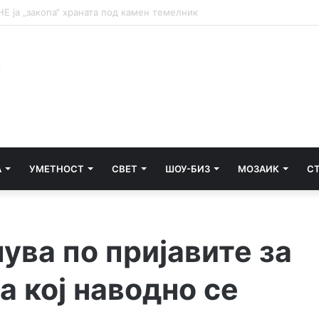
НА ТАЛОГОТ
А
УМЕТНОСТ
СВЕТ
ШОУ-БИЗ
МОЗАИК
С
ува по пријавите за
а кој наводно се