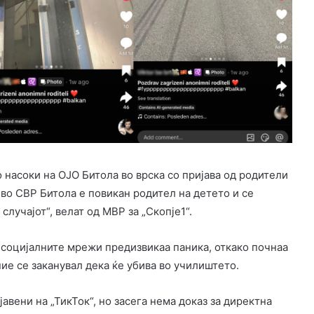
 насоки на ОЈО Битола во врска со пријава од родители
т во СВР Битола е повикан родител на детето и се
лучајот“, велат од МВР за „Скопје1“.
а социјалните мрежи предизвикаа паника, откако почнаа
ие се заканувал дека ќе убива во училиштето.
вени на „ТикТок“, но засега нема доказ за директна