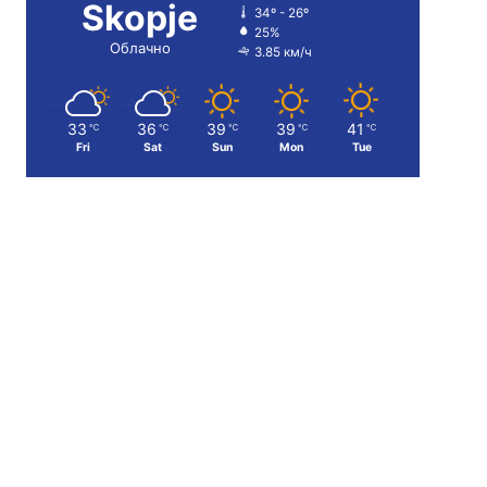
Skopje
34º - 26º
25%
Облачно
3.85 км/ч
33
36
39
39
41
℃
℃
℃
℃
℃
Fri
Sat
Sun
Mon
Tue