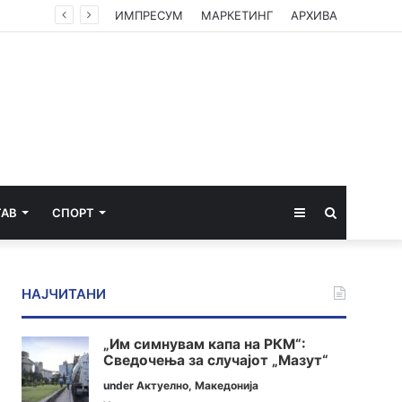
ИМПРЕСУМ
МАРКЕТИНГ
АРХИВА
Sidebar
Пребарај
ТАВ
СПОРТ
за
НАЈЧИТАНИ
„Им симнувам капа на РКМ“:
Сведочења за случајот „Мазут“
under
Актуелно
,
Македонија