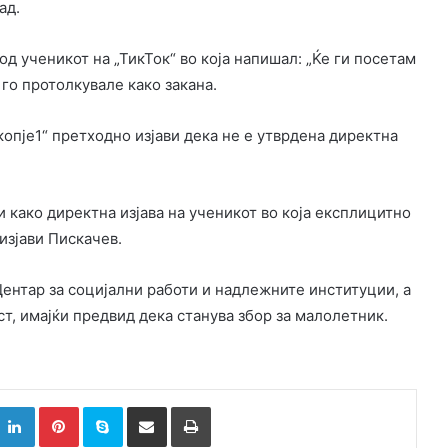
ад.
 ученикот на „ТикТок“ во која напишал: „Ќе ги посетам
 го протолкувале како закана.
опје1“ претходно изјави дека не е утврдена директна
 како директна изјава на ученикот во која експлицитно
 изјави Пискачев.
 Центар за социјални работи и надлежните институции, а
, имајќи предвид дека станува збор за малолетник.
k
witter
LinkedIn
Pinterest
Skype
Сподели преку Е-маил
Испринтај