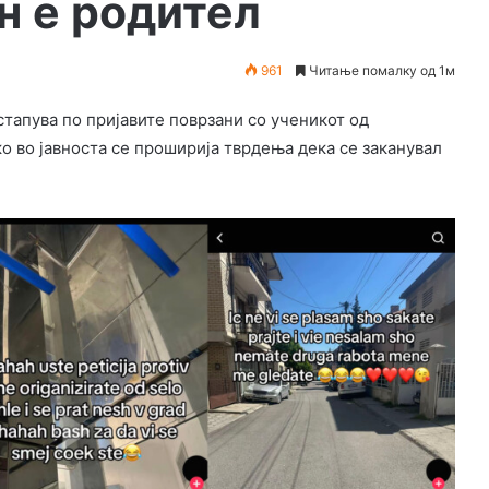
н е родител
961
Читање помалку од 1м
тапува по пријавите поврзани со ученикот од
о во јавноста се проширија тврдења дека се заканувал