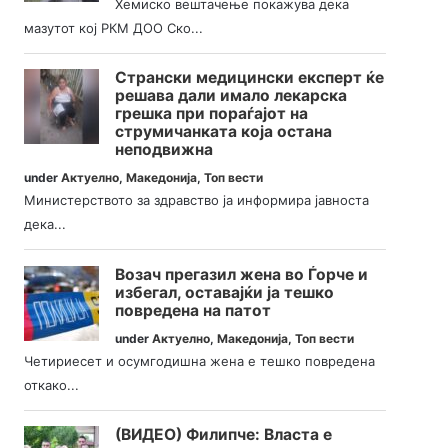
Хемиско вештачење покажува дека
мазутот кој РКМ ДОО Ско...
Странски медицински експерт ќе
решава дали имало лекарска
грешка при пораѓајот на
струмичанката која остана
неподвижна
under
Актуелно
,
Македонија
,
Топ вести
Министерството за здравство ја информира јавноста
дека...
Возач прегазил жена во Ѓорче и
избегал, оставајќи ја тешко
повредена на патот
under
Актуелно
,
Македонија
,
Топ вести
Четириесет и осумгодишна жена е тешко повредена
откако...
(ВИДЕО) Филипче: Власта е