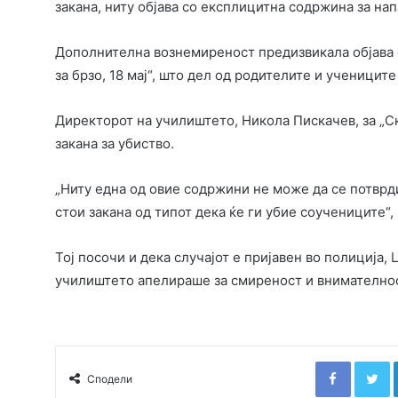
закана, ниту објава со експлицитна содржина за нап
Дополнителна вознемиреност предизвикала објава од
за брзо, 18 мај“, што дел од родителите и учениците
Директорот на училиштето, Никола Пискачев, за „Ск
закана за убиство.
„Ниту една од овие содржини не може да се потврди
стои закана од типот дека ќе ги убие соучениците“,
Тој посочи и дека случајот е пријавен во полиција,
училиштето апелираше за смиреност и внимателност
Faceboo
T
Сподели