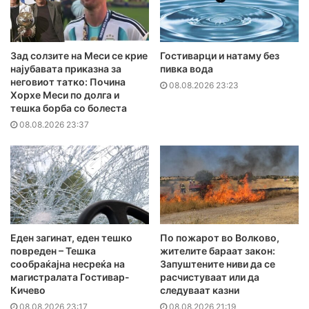
Зад солзите на Меси се крие
Гостиварци и натаму без
најубавата приказна за
пивка вода
неговиот татко: Почина
08.08.2026 23:23
Хорхе Меси по долга и
тешка борба со болеста
08.08.2026 23:37
Еден загинат, еден тешко
По пожарот во Волково,
повреден – Тешка
жителите бараат закон:
сообраќајна несреќа на
Запуштените ниви да се
магистралата Гостивар-
расчистуваат или да
Кичево
следуваат казни
08.08.2026 23:17
08.08.2026 21:19