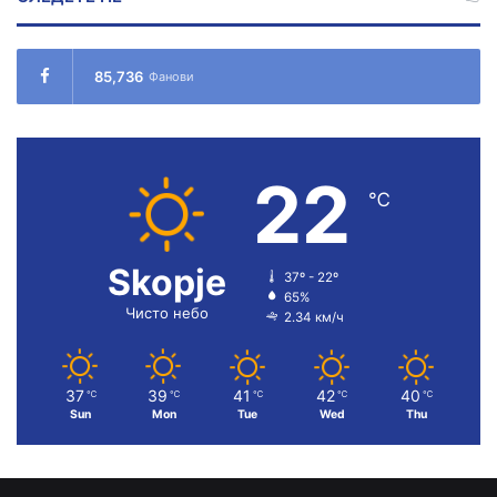
85,736
Фанови
22
℃
Skopje
37º - 22º
65%
Чисто небо
2.34 км/ч
37
39
41
42
40
℃
℃
℃
℃
℃
Sun
Mon
Tue
Wed
Thu