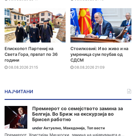
Епископот Партениј на
Стоилковиќ: И во живо и на
Света Гора, првпат по 36
умреница сум поубав од
години
СДСМ
08.08.2026 21:15
08.08.2026 21:09
НАЈЧИТАНИ
Премиерот со семејството замина за
Белгија. Во Бриж на екскурзија во
Брисел работно
under
Актуелно
,
Македонија
,
Топ вести
Премиерот, Христијан Мицкоски, замина на најавуваната е...