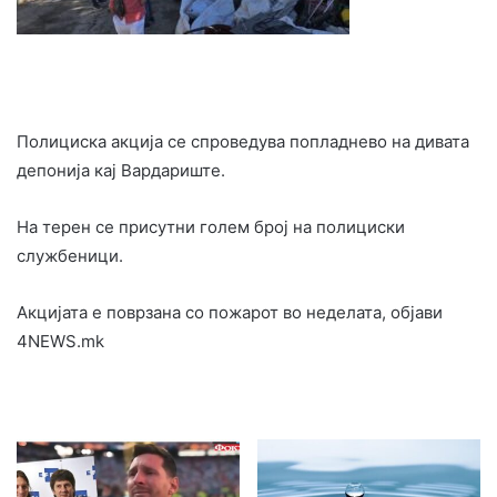
Полициска акција се спроведува попладнево на дивата
депонија кај Вардариште.
На терен се присутни голем број на полициски
службеници.
Акцијата е поврзана со пожарот во неделата, објави
4NEWS.mk