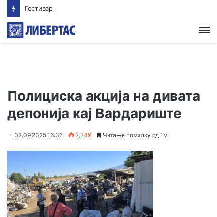
Гостиварци и натаму без пивка вода
М
Полициска акција на дивата
депонија кај Вардариште
02.09.2025 16:36
2,249
Читање помалку од 1м