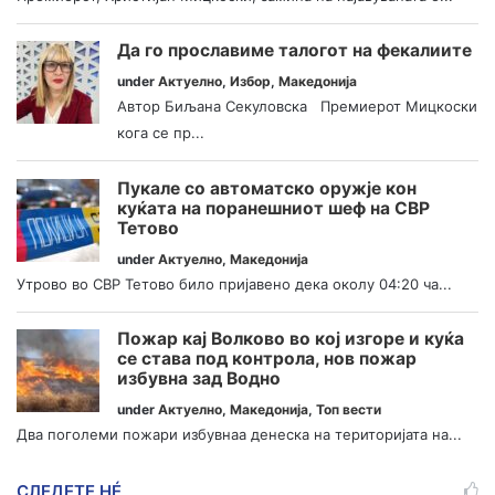
Да го прославиме талогот на фекалиите
under
Актуелно
,
Избор
,
Македонија
Автор Биљана Секуловска Премиерот Мицкоски
кога се пр...
Пукале со автоматско оружје кон
куќата на поранешниот шеф на СВР
Тетово
under
Актуелно
,
Македонија
Утрово во СВР Тетово било пријавено дека околу 04:20 ча...
Пожар кај Волково во кој изгоре и куќа
се става под контрола, нов пожар
избувна зад Водно
under
Актуелно
,
Македонија
,
Топ вести
Два поголеми пожари избувнаа денеска на територијата на...
СЛЕДЕТЕ НÉ