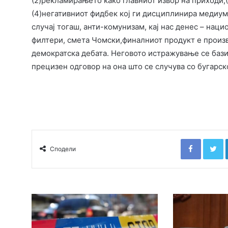
(2)рекламирањето како главниот извор на приходи,(
(4)негативниот фидбек кој ги дисциплинира медиум
случај тогаш, анти-комунизам, кај нас денес – наци
филтери, смета Чомски,финалниот продукт е произво
демократска дебата. Неговото истражување се базир
прецизен одговор на она што се случува со бугарск
Faceboo
T
Сподели