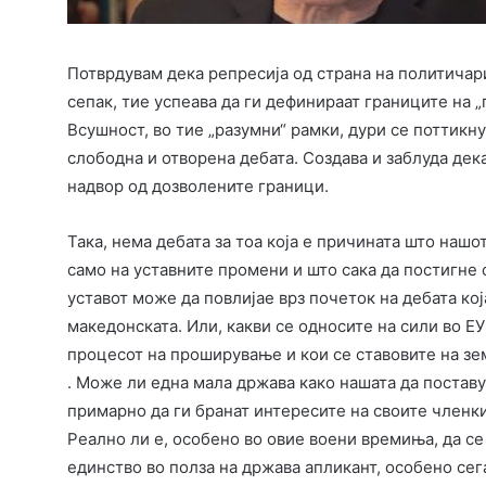
Потврдувам дека репресија од страна на политичар
сепак, тие успеава да ги дефинираат границите на „
Всушност, во тие „разумни“ рамки, дури се поттикн
слободна и отворена дебата. Создава и заблуда дека
надвор од дозволените граници.
Така, нема дебата за тоа која е причината што нашо
само на уставните промени и што сака да постигне 
уставот може да повлијае врз почеток на дебата која
македонската. Или, какви се односите на сили во Е
процесот на проширување и кои се ставовите на зе
. Може ли една мала држава како нашата да поставу
примарно да ги бранат интересите на своите членки 
Реално ли е, особено во овие воени времиња, да се
единство во полза на држава апликант, особено сег