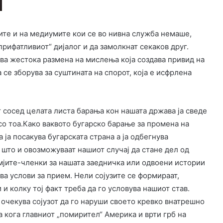
ите и на медиумите кои се во нивна служба немаше,
прифатливиот“ дијалог и да замолкнат секаков друг.
ува жестока размена на мислења која создава привид на
 се зборува за суштината на спорот, која е исфрлена
т сосед целата листа барања кон нашата држава ја сведе
со тоа.Како ваквото бугарско барање за промена на
 ја посакува бугарската страна а ја одбегнува
У што и овозможуваат нашиот случај да стане дел од
мјите-членки за нашата заедничка или одвоени истории
ва услови за прием. Нели сојузите се формираат,
и колку тој факт треба да го условува нашиот став.
 очекува сојузот да го наруши своето кревко внатрешно
а кога главниот „помирител“ Америка и врти грб на