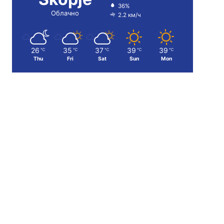
36%
Облачно
2.2 км/ч
26
35
37
39
39
℃
℃
℃
℃
℃
Thu
Fri
Sat
Sun
Mon