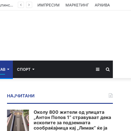
(ФОТО) Ахмети на средба со в.д. амбасадорката на САД: Американската поддршка е суштинска за зачувување на духот на Охридскиот договор
ИМПРЕСУМ
МАРКЕТИНГ
АРХИВА
Sidebar
Пребарај
ТАВ
СПОРТ
за
НАЈЧИТАНИ
Околу 800 жители од улицата
„Антон Попов 1“ стравуваат дека
ископите за подземната
сообраќајница кај „Лимак“ ќе ја