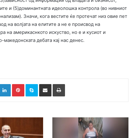
3)зависност од информации од владата и бизнисот,
ите и (5)доминантната идеолошка контрола (во нивниот
онализам). Значи, кога вестите ќе протечат низ овие пет
д на волјата на елитите а не е происвод на
а на америкаснкото искуство, но е и кусиот и
о-македонската дебата кај нас денес.
k
witter
LinkedIn
Pinterest
Skype
Сподели преку Е-маил
Испринтај