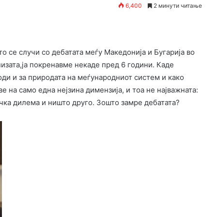
6,400
2 минути читање
о се случи со дебатата меѓу Македонија и Бугарија во
низата,ја покренавме некаде пред 6 години. Каде
оди и за природата на меѓународниот систем и како
е на само една нејзина димензија, и тоа не најважната:
вачка дилема и ништо друго. Зошто замре дебатата?