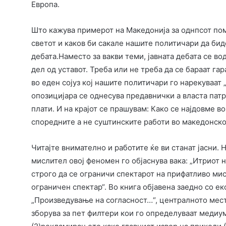
Европа.
Што кажува примерот на Македонија за однпсот пом
светот и каков би сакале нашите политичари да биде
дебата.Наместо за вакви теми, јавната дебата се во
дел од уставот. Треба или не треба да се бараат г
во еден сојуз кој нашите политичари го нарекуваат 
опозицијара се однесува предавнички а власта патри
плати. И на крајот се прашувам: Како се најдовме в
споредните а не суштинските работи во македонск
Читајте внимателно и работите ќе ви станат јасни.
мислител овој феномен го објаснува вака: „Итриот 
строго да се ограничи спектарот на прифатливо мис
ограничен спектар“. Во книга објавена заедно со е
„Произведување на согласност…“, централното мест
зборува за пет филтери кои го определуваат медиум