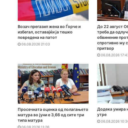
Возач прегазил жена во Ѓорче и
До 22 август 
избегал, оставајќи ја тешко
треба да одлуч
повредена на патот
обвинение прот
спротивно му с
06.08.2026 21:03
притвор
06.08.2026 17:4
Додека умира 
Просечната оценка од полагањето
утре
матура во јуни е 3,66 од сите три
типа матура
06.08.2026 10:3
06.08.2026 11:26