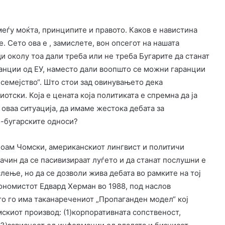
еѓу моќта, принципите и правото. Каков е навистина
. Сето ова е , замислете, вон опсегот на нашата
ди околу тоа дали треба или не треба Бугарите да станат
аранции од ЕУ, наместо дали воопшто се можни гаранции
„семејство“. Што стои зад овинувањето дека
отски. Која е цената која политиката е спремна да ја
о оваа ситуација, да имаме жестока дебата за
о-бугарските односи?
 Ноам Чомски, американскиот лингвист и политичи
начин да се пасивизираат луѓето и да станат послушни е
лење, но да се дозволи жива дебата во рамките на тој
кономистот Едвард Херман во 1988, под наслов
о го има таканаречениот „Пропаганден модел“ кој
скиот производ: (1)корпоративната сопственост,