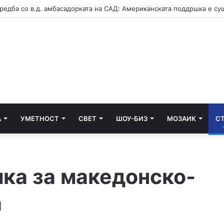
А
УМЕТНОСТ
СВЕТ
ШОУ-БИЗ
МОЗАИК
С
ка за македонско-
а