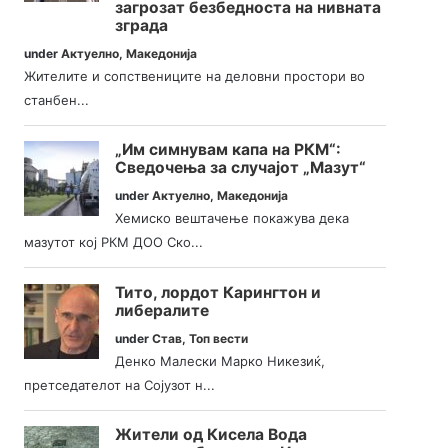
загрозат безбедноста на нивната
зграда
under
Актуелно
,
Македонија
Жителите и сопствениците на деловни простори во
станбен...
„Им симнувам капа на РКМ“:
Сведочења за случајот „Мазут“
under
Актуелно
,
Македонија
Хемиско вештачење покажува дека
мазутот кој РКМ ДОО Ско...
Тито, лордот Карингтон и
либералите
under
Став
,
Топ вести
Денко Малески Марко Никезиќ,
претседателот на Сојузот н...
Жители од Кисела Вода