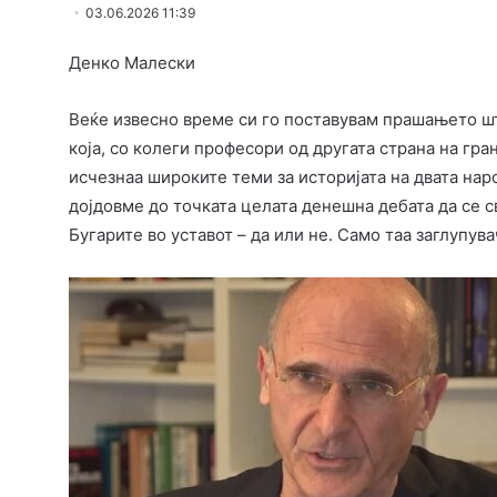
03.06.2026 11:39
Денко Малески
Веќе извесно време си го поставувам прашањето шт
која, со колеги професори од другата страна на гра
исчезнаа широките теми за историјата на двата нар
дојдовме до точката целата денешна дебата да се св
Бугарите во уставот – да или не. Само таа заглупу