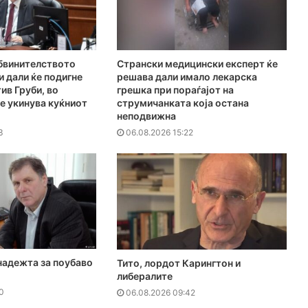
Обвинителството
Странски медицински експерт ќе
и дали ќе подигне
решава дали имало лекарска
ив Груби, во
грешка при пораѓајот на
е укинува куќниот
струмичанката која остана
неподвижна
3
06.08.2026 15:22
надежта за поубаво
Тито, лордот Карингтон и
либералите
0
06.08.2026 09:42