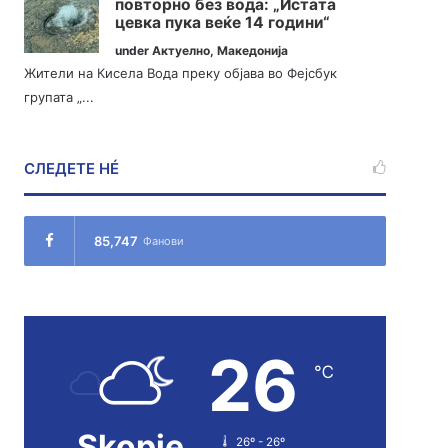
повторно без вода: „Истата
цевка пука веќе 14 години“
under
Актуелно
,
Македонија
Жители на Кисела Вода преку објава во Фејсбук
групата „...
СЛЕДЕТЕ НÉ
85,747
Фанови
26
℃
Skopje
26º - 26º