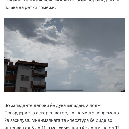
појава на ретки грмежи.
Во западните делови ќе дува западен, а долж
Повардарието северен ветер, кој наместа повремено
ќе засилува. Минималната температура ќе биде во
интервал од 5 до 11, а максималната ќе достигне од 17