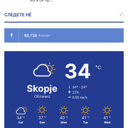
кога се пр...
СЛЕДЕТЕ НÉ
85,739
Фанови
34
℃
Skopje
34º - 24º
22%
Облачно
6.95 км/ч
34
37
40
41
41
℃
℃
℃
℃
℃
Sat
Sun
Mon
Tue
Wed