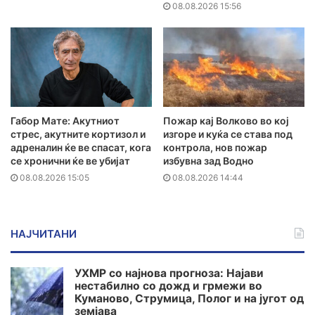
08.08.2026 15:56
Габор Мате: Акутниот
Пожар кај Волково во кој
стрес, акутните кортизол и
изгоре и куќа се става под
адреналин ќе ве спасат, кога
контрола, нов пожар
се хронични ќе ве убијат
избувна зад Водно
08.08.2026 15:05
08.08.2026 14:44
НАЈЧИТАНИ
УХМР со најнова прогноза: Најави
нестабилно со дожд и грмежи во
Куманово, Струмица, Полог и на југот од
земјава