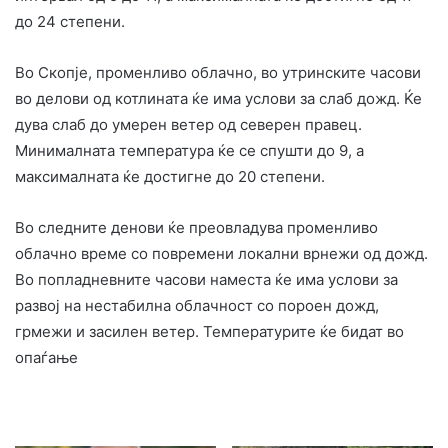
до 24 степени.
Во Скопје, променливо облачно, во утринските часови
во делови од котлината ќе има услови за слаб дожд. Ќе
дува слаб до умерен ветер од северен правец.
Минималната температура ќе се спушти до 9, а
максималната ќе достигне до 20 степени.
Во следните денови ќе преовладува променливо
облачно време со повремени локални врнежи од дожд.
Во попладневните часови наместа ќе има услови за
развој на нестабилна облачност со пороен дожд,
грмежи и засилен ветер. Температурите ќе бидат во
опаѓање