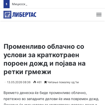
Мицкоски: Карпалак е наша заедничка рана, но и наша обврска да паметиме
М
Променливо облачно со
услови за краткотраен
пороен дожд и појава на
ретки грмежи
13.05.2026 08:36
461
Читање помалку од 1м
Времето денеска ќе биде променливо облачно,
претежно во западните делови ќе има повремен дожд.
Локално ќе има услови за краткотраен пороен дожд и