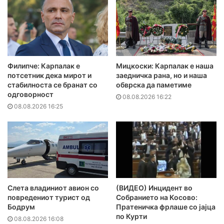
Филипче: Карпалак е
Мицкоски: Карпалак е наша
потсетник дека мирот и
заедничка рана, но и наша
стабилноста се бранат со
обврска да паметиме
одговорност
08.08.2026 16:22
08.08.2026 16:25
Слета владиниот авион со
(ВИДЕО) Инцидент во
повредениот турист од
Собранието на Косово:
Бодрум
Пратеничка фрлаше со јајца
по Курти
08.08.2026 16:08