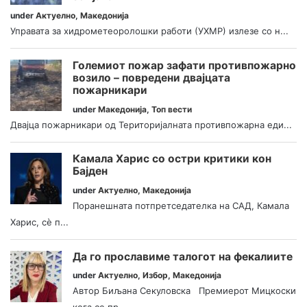
under
Актуелно
,
Македонија
Управата за хидрометеоролошки работи (УХМР) излезе со н...
Големиот пожар зафати противпожарно
возило – повредени двајцата
пожарникари
under
Македонија
,
Топ вести
Двајца пожарникари од Територијалната противпожарна еди...
Камала Харис со остри критики кон
Бајден
under
Актуелно
,
Македонија
Поранешната потпретседателка на САД, Камала
Харис, сè п...
Да го прославиме талогот на фекалиите
under
Актуелно
,
Избор
,
Македонија
Автор Биљана Секуловска Премиерот Мицкоски