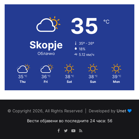
35
℃
Skopje
35º - 26º
18%
Облачно
5.12 км/ч
35
36
38
38
39
℃
℃
℃
℃
℃
Thu
Fri
Sat
Sun
Mon
© Copyright 2026, All Rights Reserved | Developed by
Unet
Вести објавени во последните 24 часа: 56
Facebook
Twitter
YouTube
RSS