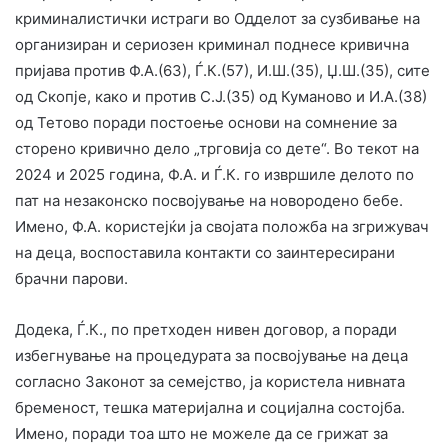
криминалистички истраги во Одделот за сузбивање на
организиран и сериозен криминал поднесе кривична
пријава против Ф.А.(63), Ѓ.К.(57), И.Ш.(35), Џ.Ш.(35), сите
од Скопје, како и против С.Ј.(35) од Куманово и И.А.(38)
од Тетово поради постоење основи на сомнение за
сторено кривично дело „трговија со дете“. Во текот на
2024 и 2025 година, Ф.А. и Ѓ.К. го извршиле делото по
пат на незаконско посвојување на новородено бебе.
Имено, Ф.А. користејќи ја својата положба на згрижувач
на деца, воспоставила контакти со заинтересирани
брачни парови.
Додека, Ѓ.К., по претходен нивен договор, а поради
избегнување на процедурата за посвојување на деца
согласно Законот за семејство, ја користела нивната
бременост, тешка материјална и социјална состојба.
Имено, поради тоа што не можеле да се грижат за