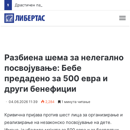
Драстичен пад на запишани првачиња годинава
М
Разбиена шема за нелегално
посвојување: Бебе
предадено за 500 евра и
други бенефиции
04.06.2026 11:39
2,284
1 минута читање
Кривична пријава против шест лица за организирање и
реализирање на незаконско посвојување на дете.
Имено, ја убедиле мајката за 500 евра и за бесплатни