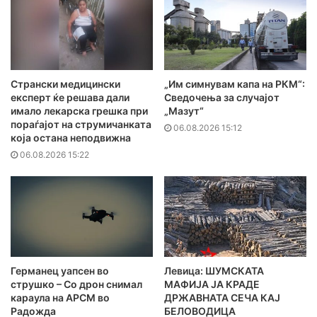
Странски медицински
„Им симнувам капа на РКМ“:
експерт ќе решава дали
Сведочења за случајот
имало лекарска грешка при
„Мазут“
пораѓајот на струмичанката
06.08.2026 15:12
која остана неподвижна
06.08.2026 15:22
Германец уапсен во
Левица: ШУМСКАТА
струшко – Со дрон снимал
МАФИЈА ЈА КРАДЕ
караула на АРСМ во
ДРЖАВНАТА СЕЧА КАЈ
Радожда
БЕЛОВОДИЦА