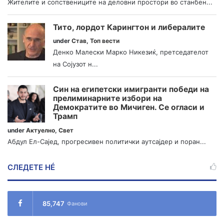
Жителите и сопствениците на деловни простори во станбен...
Тито, лордот Карингтон и либералите
under
Став
,
Топ вести
Денко Малески Марко Никезиќ, претседателот
на Сојузот н...
Син на египетски имигранти победи на
прелиминарните избори на
Демократите во Мичиген. Се огласи и
Трамп
under
Актуелно
,
Свет
Абдул Ел-Сајед, прогресивен политички аутсајдер и поран...
СЛЕДЕТЕ НÉ
85,747
Фанови