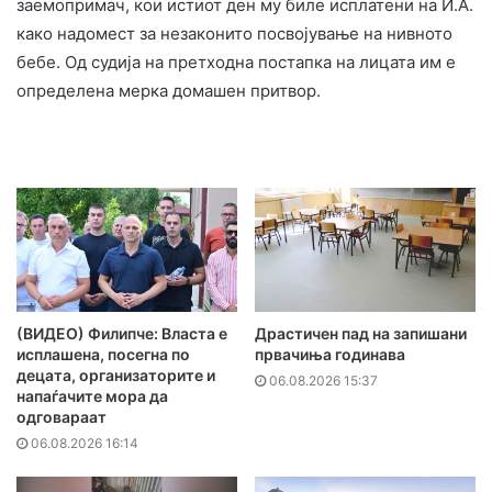
заемопримач, кои истиот ден му биле исплатени на И.А.
како надомест за незаконито посвојување на нивното
бебе. Од судија на претходна постапка на лицата им е
определена мерка домашен притвор.
(ВИДЕО) Филипче: Власта е
Драстичен пад на запишани
исплашена, посегна по
првачиња годинава
децата, организаторите и
06.08.2026 15:37
напаѓачите мора да
одговараат
06.08.2026 16:14