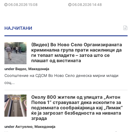
06.08.2026 15:08
06.08.2026 14:48
НАЈЧИТАНИ
(Видео) Во Ново Село Организираната
криминална група прати насилници да
ги тепаат младите – затоа што се
плашат од вистината
under
Видео
,
Македонија
Соопштение на СДСМ Во Ново Село денеска мирни млади
соц...
Околу 800 жители од улицата „Антон
Попов 1“ стравуваат дека ископите за
подземната сообраќајница кај „Лимак“
ќе ја загрозат безбедноста на нивната
зграда
under
Актуелно
,
Македонија