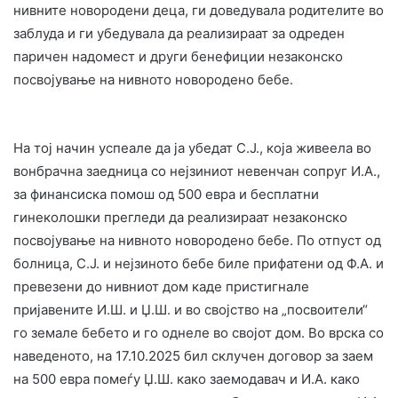
нивните новородени деца, ги доведувала родителите во
заблуда и ги убедувала да реализираат за одреден
паричен надомест и други бенефиции незаконско
посвојување на нивното новородено бебе.
На тој начин успеале да ја убедат С.Ј., која живеела во
вонбрачна заедница со нејзиниот невенчан сопруг И.А.,
за финансиска помош од 500 евра и бесплатни
гинеколошки прегледи да реализираат незаконско
посвојување на нивното новородено бебе. По отпуст од
болница, С.Ј. и нејзиното бебе биле прифатени од Ф.А. и
превезени до нивниот дом каде пристигнале
пријавените И.Ш. и Џ.Ш. и во својство на „посвоители“
го земале бебето и го однеле во својот дом. Во врска со
наведеното, на 17.10.2025 бил склучен договор за заем
на 500 евра помеѓу Џ.Ш. како заемодавач и И.А. како