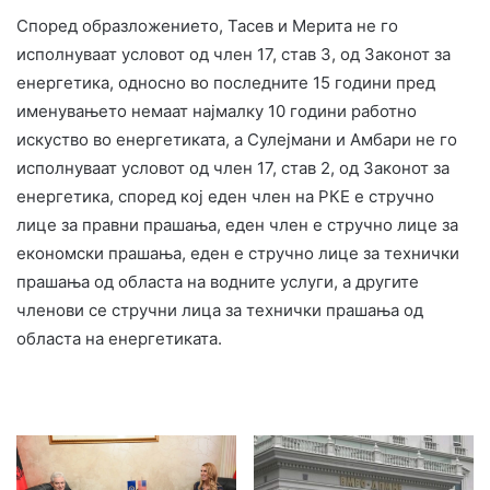
Според образложението, Тасев и Мерита не го
исполнуваат условот од член 17, став 3, од Законот за
енергетика, односно во последните 15 години пред
именувањето немаат најмалку 10 години работно
искуство во енергетиката, а Сулејмани и Амбари не го
исполнуваат условот од член 17, став 2, од Законот за
енергетика, според кој еден член на РКЕ е стручно
лице за правни прашања, еден член е стручно лице за
економски прашања, еден е стручно лице за технички
прашања од областа на водните услуги, а другите
членови се стручни лица за технички прашања од
областа на енергетиката.