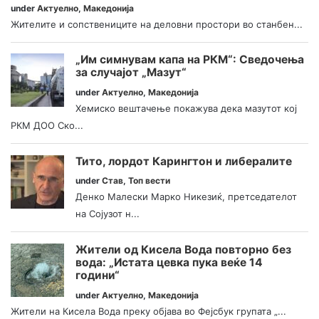
under
Актуелно
,
Македонија
Жителите и сопствениците на деловни простори во станбен...
„Им симнувам капа на РКМ“: Сведочења
за случајот „Мазут“
under
Актуелно
,
Македонија
Хемиско вештачење покажува дека мазутот кој
РКМ ДОО Ско...
Тито, лордот Карингтон и либералите
under
Став
,
Топ вести
Денко Малески Марко Никезиќ, претседателот
на Сојузот н...
Жители од Кисела Вода повторно без
вода: „Истата цевка пука веќе 14
години“
under
Актуелно
,
Македонија
Жители на Кисела Вода преку објава во Фејсбук групата „...