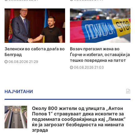
Зеленски во сабота доаѓа во
Возач прегазил жена во
Белград
Ѓорче и избегал, оставајќи ја
тешко повредена на патот
06.08.2026 21:29
06.08.2026 21:03
НАЈЧИТАНИ
Околу 800 жители од улицата „Антон
Попов 1“ стравуваат дека ископите за
подземната сообраќајница кај „Лимак“
ќе ја загрозат безбедноста на нивната
зграда