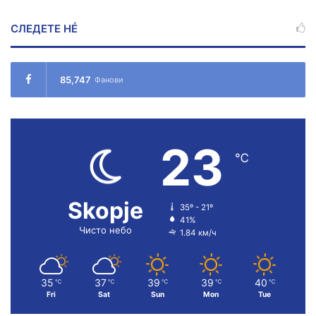
СЛЕДЕТЕ НÉ
85,747
Фанови
23
℃
Skopje
35º - 21º
41%
Чисто небо
1.84 км/ч
35
37
39
39
40
℃
℃
℃
℃
℃
Fri
Sat
Sun
Mon
Tue