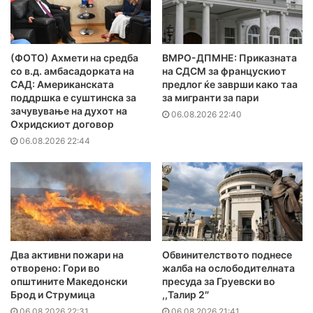
(ФОТО) Ахмети на средба
ВМРО-ДПМНЕ: Приказната
со в.д. амбасадорката на
на СДСМ за францускиот
САД: Американската
предлог ќе заврши како таа
поддршка е суштинска за
за мигранти за пари
зачувување на духот на
06.08.2026 22:40
Охридскиот договор
06.08.2026 22:44
Два активни пожари на
Обвинителството поднесе
отворено: Гори во
жалба на ослободителната
општините Македонски
пресуда за Груевски во
Брод и Струмица
,,Талир 2″
06.08.2026 22:31
06.08.2026 21:41