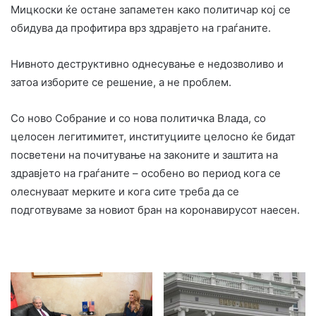
Мицкоски ќе остане запаметен како политичар кој се
обидува да профитира врз здравјето на граѓаните.
Нивното деструктивно однесување е недозволиво и
затоа изборите се решение, а не проблем.
Со ново Собрание и со нова политичка Влада, со
целосен легитимитет, институциите целосно ќе бидат
посветени на почитување на законите и заштита на
здравјето на граѓаните – особено во период кога се
олеснуваат мерките и кога сите треба да се
подготвуваме за новиот бран на коронавирусот наесен.