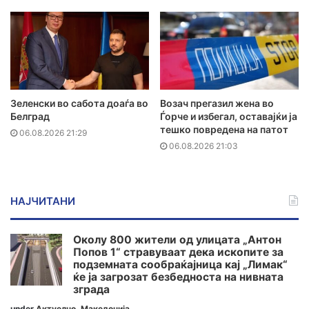
Зеленски во сабота доаѓа во
Возач прегазил жена во
Белград
Ѓорче и избегал, оставајќи ја
тешко повредена на патот
06.08.2026 21:29
06.08.2026 21:03
НАЈЧИТАНИ
Околу 800 жители од улицата „Антон
Попов 1“ стравуваат дека ископите за
подземната сообраќајница кај „Лимак“
ќе ја загрозат безбедноста на нивната
зграда
under
Актуелно
,
Македонија