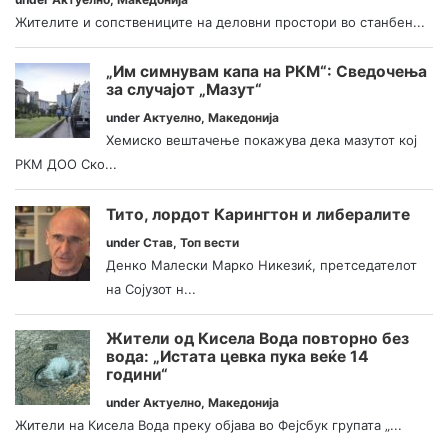
Жителите и сопствениците на деловни простори во станбен...
„Им симнувам капа на РКМ“: Сведочења
за случајот „Мазут“
under
Актуелно
,
Македонија
Хемиско вештачење покажува дека мазутот кој
РКМ ДОО Ско...
Тито, лордот Карингтон и либералите
under
Став
,
Топ вести
Денко Малески Марко Никезиќ, претседателот
на Сојузот н...
Жители од Кисела Вода повторно без
вода: „Истата цевка пука веќе 14
години“
under
Актуелно
,
Македонија
Жители на Кисела Вода преку објава во Фејсбук групата „...