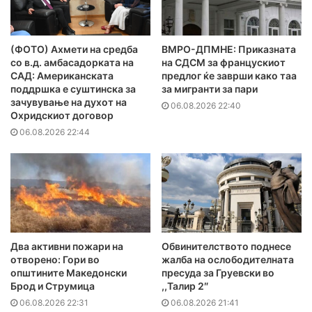
(ФОТО) Ахмети на средба
ВМРО-ДПМНЕ: Приказната
со в.д. амбасадорката на
на СДСМ за францускиот
САД: Американската
предлог ќе заврши како таа
поддршка е суштинска за
за мигранти за пари
зачувување на духот на
06.08.2026 22:40
Охридскиот договор
06.08.2026 22:44
Два активни пожари на
Обвинителството поднесе
отворено: Гори во
жалба на ослободителната
општините Македонски
пресуда за Груевски во
Брод и Струмица
,,Талир 2″
06.08.2026 22:31
06.08.2026 21:41