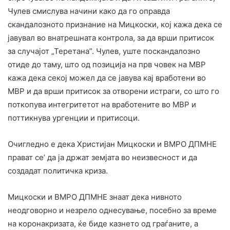
Чулев смислува начини како да го оправда
скандалозното признание на Мицкоски, кој кажа дека се
јавувал во внатрешната контрола, за да врши притисок
за случајот „Теретана”. Чулев, уште поскандалозно
отиде до таму, што од позиција на прв човек на МВР
кажа дека секој можел да се јавува кај вработени во
МВР и да врши притисок за отворени истраги, со што го
поткопува интегритетот на вработените во МВР и
поттикнува ургенции и притисоци.
Очигледно е дека Христијан Мицкоски и ВМРО ДПМНЕ
прават се’ да ја држат земјата во неизвесност и да
создадат политичка криза.
Мицкоски и ВМРО ДПМНЕ знаат дека нивното
неодговорно и незрело однесување, посебно за време
на коронакризата, ќе биде казнето од граѓаните, а