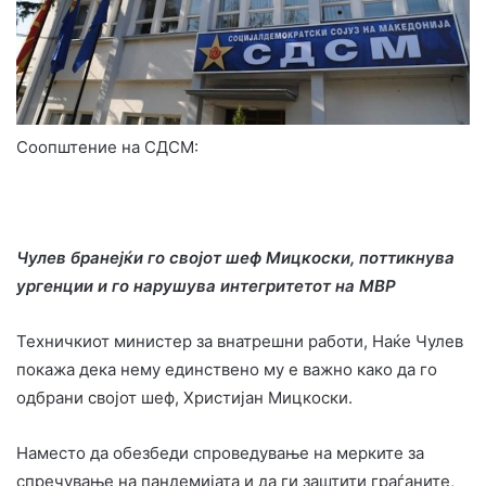
Соопштение на СДСМ:
Чулев бранејќи го својот шеф Мицкоски, поттикнува
ургенции и го нарушува интегритетот на МВР
Техничкиот министер за внатрешни работи, Наќе Чулев
покажа дека нему единствено му е важно како да го
одбрани својот шеф, Христијан Мицкоски.
Наместо да обезбеди спроведување на мерките за
спречување на пандемијата и да ги заштити граѓаните,