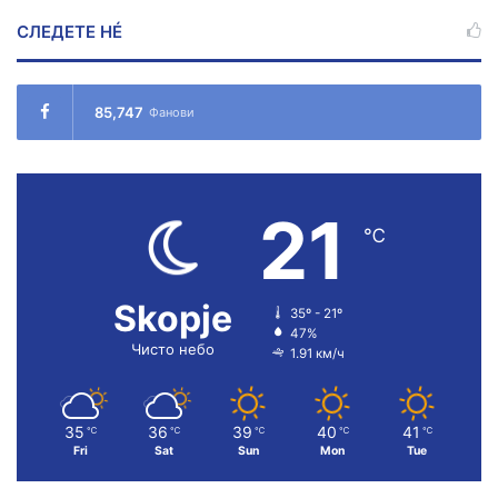
СЛЕДЕТЕ НÉ
85,747
Фанови
21
℃
Skopje
35º - 21º
47%
Чисто небо
1.91 км/ч
35
36
39
40
41
℃
℃
℃
℃
℃
Fri
Sat
Sun
Mon
Tue