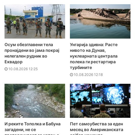
Осум обезглавени тела
Унгарија здивна: Расте
пронајдени во јама покрај
нивото на Дунав,
нелегален рудник во
нуклеарната централа
Еквадор
полека ги рестартира
турбините
10.08.2026 12:25
10.08.2026 12:18
И реките Тополка и Бабуна
Пет самоубиства за еден
загадени, не се
месец во Американската