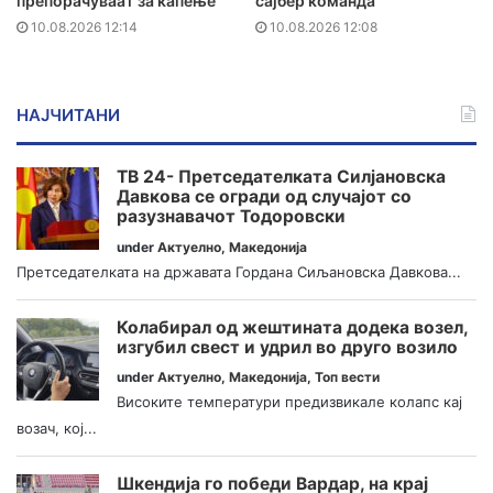
препорачуваат за капење
сајбер команда
10.08.2026 12:14
10.08.2026 12:08
НАЈЧИТАНИ
ТВ 24- Претседателката Силјановска
Давкова се огради од случајот со
разузнавачот Тодоровски
under
Актуелно
,
Македонија
Претседателката на државата Гордана Сиљановска Давкова...
Колабирал од жештината додека возел,
изгубил свест и удрил во друго возило
under
Актуелно
,
Македонија
,
Топ вести
Високите температури предизвикале колапс кај
возач, кој...
Шкендија го победи Вардар, на крај