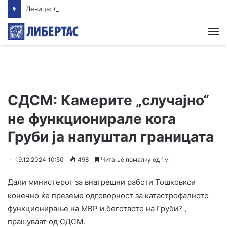
Левица: Скандалозен оглас во Министерството за култура: Се бара советник за култура исклучиво со диплома по економија
М
СДСМ: Камерите „случајно“
не функционирале кога
Груби ја напуштал границата
19.12.2024 10:50
498
Читање помалку од 1м
Дали министерот за внатрешни работи Тошковкси
конечно ќе преземе одговорност за катастрофалното
функционирање на МВР и бегството на Груби? ,
прашуваат од СДСМ.