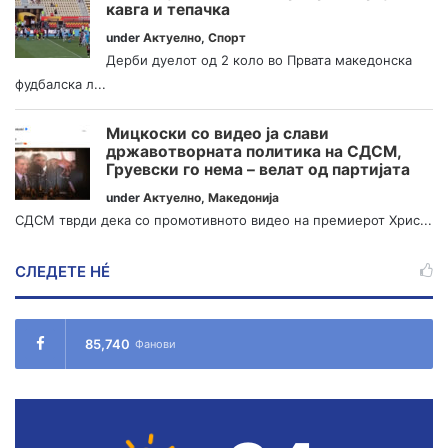
кавга и тепачка
under
Актуелно
,
Спорт
Дерби дуелот од 2 коло во Првата македонска
фудбалска л...
Мицкоски со видео ја слави
државотворната политика на СДСМ,
Груевски го нема – велат од партијата
under
Актуелно
,
Македонија
СДСМ тврди дека со промотивното видео на премиерот Хрис...
СЛЕДЕТЕ НÉ
85,740
Фанови