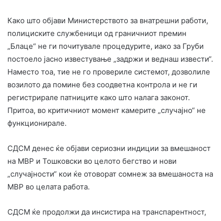
Како што објави Министерството за внатрешни работи,
полициските службеници од граничниот премин
„Блаце“ не ги почитувале процедурите, иако за Груби
постоело јасно известување „задржи и веднаш извести“.
Наместо тоа, тие не го провериле системот, дозволиле
возилото да помине без соодветна контрола и не ги
регистрирале патниците како што налага законот.
Притоа, во критичниот момент камерите „случајно“ не
функционирале.
СДСМ денес ќе објави сериозни индиции за вмешаност
на МВР и Тошковски во целото бегство и нови
„случајности“ кои ќе отоворат сомнеж за вмешаноста на
МВР во целата работа.
СДСМ ќе продолжи да инсистира на транспарентност,