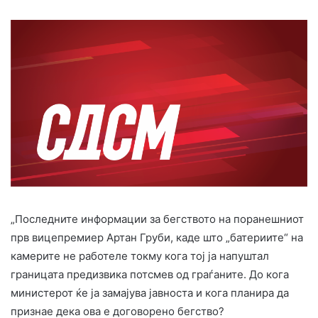
„Последните информации за бегството на поранешниот
прв вицепремиер Артан Груби, каде што „батериите“ на
камерите не работеле токму кога тој ја напуштал
границата предизвика потсмев од граѓаните. До кога
министерот ќе ја замајува јавноста и кога планира да
признае дека ова е договорено бегство?