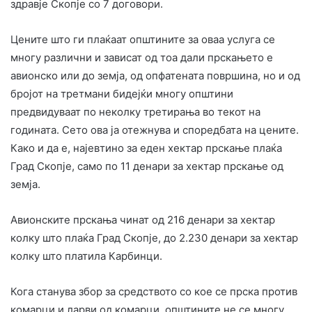
здравје Скопје со 7 договори.
Цените што ги плаќаат општините за оваа услуга се
многу различни и зависат од тоа дали прскањето е
авионско или до земја, од опфатената површина, но и од
бројот на третмани бидејќи многу општини
предвидуваат по неколку третирања во текот на
годината. Сето ова ја отежнува и споредбата на цените.
Како и да е, најевтино за еден хектар прскање плаќа
Град Скопје, само по 11 денари за хектар прскање од
земја.
Авионските прскања чинат од 216 денари за хектар
колку што плаќа Град Скопје, до 2.230 денари за хектар
колку што платила Карбинци.
Кога станува збор за средството со кое се прска против
комарци и ларви од комарци, општините не се многу