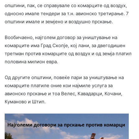
општини, пак, се справувале со комарците од воздух,
односно имале тендери за т.н. авионско третирање. 7
општини имале и земјено и воздушно прскање.
Вообичаено, најголем договор за уништување на
комарците има Град Скопје, кој лани, за двегодишен
третман против комарците од воздух и од земја платил
половина милион евра.
Од другите општини, повеќе пари за уништување на
комарците платиле оние кои најмиле услуга за
авионско прскање и тоа Велес, Кавадарци, Кочани,
Куманово и Штип.