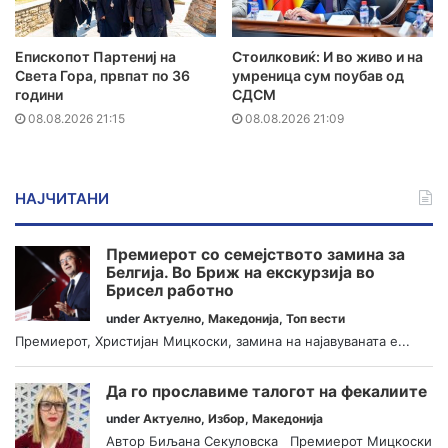
Епископот Партениј на
Стоилковиќ: И во живо и на
Света Гора, првпат по 36
умреница сум поубав од
години
СДСМ
08.08.2026 21:15
08.08.2026 21:09
НАЈЧИТАНИ
Премиерот со семејството замина за
Белгија. Во Бриж на екскурзија во
Брисел работно
under
Актуелно
,
Македонија
,
Топ вести
Премиерот, Христијан Мицкоски, замина на најавуваната е...
Да го прославиме талогот на фекалиите
under
Актуелно
,
Избор
,
Македонија
Автор Биљана Секуловска Премиерот Мицкоски