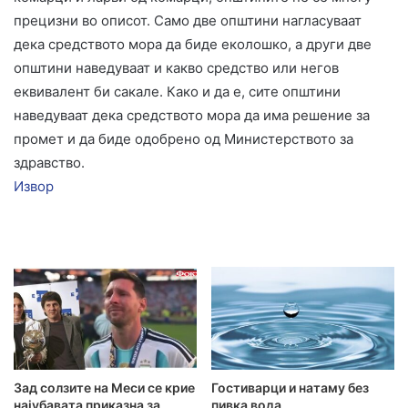
прецизни во описот. Само две општини нагласуваат
дека средството мора да биде еколошко, а други две
општини наведуваат и какво средство или негов
еквивалент би сакале. Како и да е, сите општини
наведуваат дека средството мора да има решение за
промет и да биде одобрено од Министерството за
здравство.
Извор
Зад солзите на Меси се крие
Гостиварци и натаму без
најубавата приказна за
пивка вода