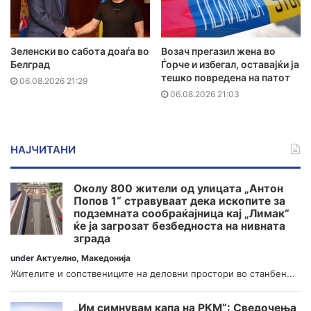
Зеленски во сабота доаѓа во
Возач прегазил жена во
Белград
Ѓорче и избегал, оставајќи ја
тешко повредена на патот
06.08.2026 21:29
06.08.2026 21:03
НАЈЧИТАНИ
Околу 800 жители од улицата „Антон
Попов 1“ стравуваат дека ископите за
подземната сообраќајница кај „Лимак“
ќе ја загрозат безбедноста на нивната
зграда
under
Актуелно
,
Македонија
Жителите и сопствениците на деловни простори во станбен...
„Им симнувам капа на РКМ“: Сведочења