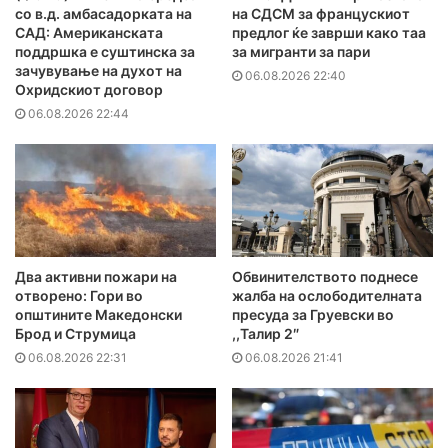
со в.д. амбасадорката на
на СДСМ за францускиот
САД: Американската
предлог ќе заврши како таа
поддршка е суштинска за
за мигранти за пари
зачувување на духот на
06.08.2026 22:40
Охридскиот договор
06.08.2026 22:44
Два активни пожари на
Обвинителството поднесе
отворено: Гори во
жалба на ослободителната
општините Македонски
пресуда за Груевски во
Брод и Струмица
,,Талир 2″
06.08.2026 22:31
06.08.2026 21:41