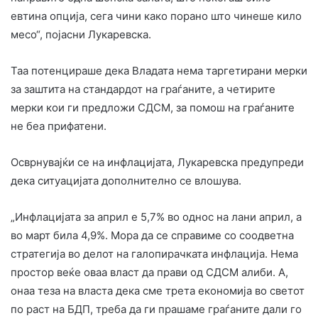
евтина опција, сега чини како порано што чинеше кило
месо“, појасни Лукаревска.
Таа потенцираше дека Владата нема таргетирани мерки
за заштита на стандардот на граѓаните, а четирите
мерки кои ги предложи СДСМ, за помош на граѓаните
не беа прифатени.
Осврнувајќи се на инфлацијата, Лукаревска предупреди
дека ситуацијата дополнително се влошува.
„Инфлацијата за април е 5,7% во однос на лани април, а
во март била 4,9%. Мора да се справиме со соодветна
стратегија во делот на галопирачката инфлација. Нема
простор веќе оваа власт да прави од СДСМ алиби. А,
онаа теза на власта дека сме трета економија во светот
по раст на БДП, треба да ги прашаме граѓаните дали го