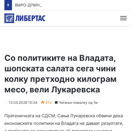
ВМРО-ДПМНЕ: Приказната на СДСМ за францускиот предлог ќе заврши како таа за мигранти за пари
М
Со политиките на Владата,
шопската салата сега чини
колку претходно килограм
месо, вели Лукаревска
12.05.2026 15:34
879
Читање помалку од 1м
Пратеничката на СДСМ, Сања Лукаревска обвини дека
економските политики на Владата не даваат резултати,
а граѓаните се соочуваат со сè поголеми ценовни