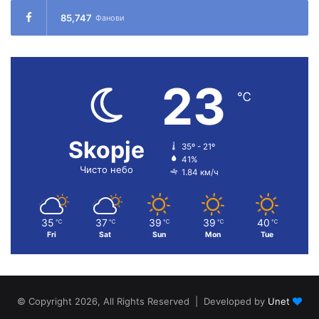
85,747
Фанови
23
℃
Skopje
35º - 21º
41%
Чисто небо
1.84 км/ч
35
37
39
39
40
℃
℃
℃
℃
℃
Fri
Sat
Sun
Mon
Tue
© Copyright 2026, All Rights Reserved | Developed by
Unet