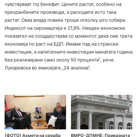
чувствуваат тој бенефит. Цените растат, особено на
прехранбените производи, а расходите исто така
растат. Оваа влада повеќе троши отколку што собира.
Индексот на сиромаштија е 21,9%. Ниеден економски
показател не сооддејствува со моментот дека сме трета
економија по раст на БДП. Имаме пад на странски
инвестиции, а капиталните инвестиции минатата година
беа реализирани само околу 50 проценти“, рече
Лукаревска во емисијата „24 анализа“.
(ФОТО) Ахмети на средба
ВМРО-ДПМНЕ: Приказната