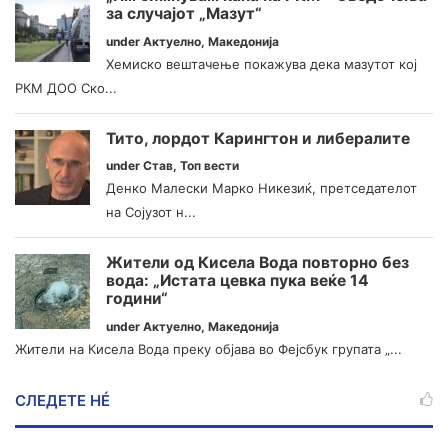
за случајот „Мазут“
under
Актуелно
,
Македонија
Хемиско вештачење покажува дека мазутот кој
РКМ ДОО Ско...
Тито, лордот Карингтон и либералите
under
Став
,
Топ вести
Денко Малески Марко Никезиќ, претседателот
на Сојузот н...
Жители од Кисела Вода повторно без
вода: „Истата цевка пука веќе 14
години“
under
Актуелно
,
Македонија
Жители на Кисела Вода преку објава во Фејсбук групата „...
СЛЕДЕТЕ НÉ