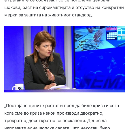
шокови, раст на сиромаштијата и отсуство на конкретни
мерки за заштита на животниот стандард.
„Постојано цените растат и пред да биде криза и сега
кога сме во криза некои производи двократно,
трократно, десеткратно се поскапени. Денес да
направите една шопска салата, што некогаш било