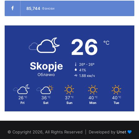
85,744
Фанови
26
℃
Skopje
26º - 26º
41%
Облачно
1.88 км/ч
26
36
37
40
40
℃
℃
℃
℃
℃
Fri
Sat
Sun
Mon
Tue
© Copyright 2026, All Rights Reserved | Developed by
Unet