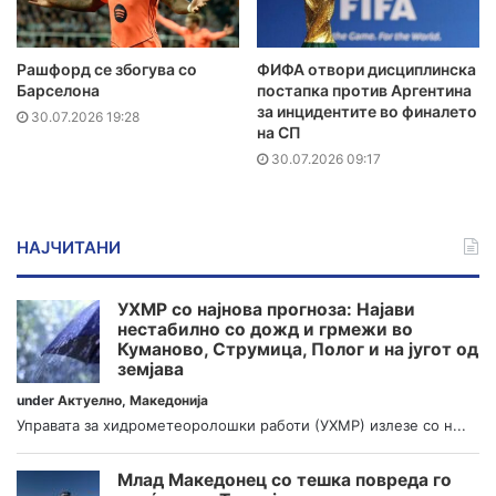
Рашфорд се збогува со
ФИФА отвори дисциплинска
Барселона
постапка против Аргентина
за инцидентите во финалето
30.07.2026 19:28
на СП
30.07.2026 09:17
НАЈЧИТАНИ
УХМР со најнова прогноза: Најави
нестабилно со дожд и грмежи во
Куманово, Струмица, Полог и на југот од
земјава
under
Актуелно
,
Македонија
Управата за хидрометеоролошки работи (УХМР) излезе со н...
Млад Македонец со тешка повреда го