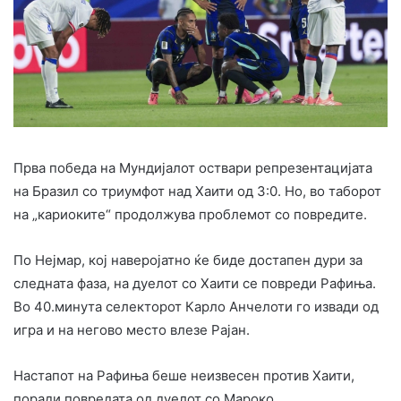
Прва победа на Мундијалот оствари репрезентацијата
на Бразил со триумфот над Хаити од 3:0. Но, во таборот
на „кариоките“ продолжува проблемот со повредите.
По Нејмар, кој наверојатно ќе биде достапен дури за
следната фаза, на дуелот со Хаити се повреди Рафиња.
Во 40.минута селекторот Карло Анчелоти го извади од
игра и на негово место влезе Рајан.
Настапот на Рафиња беше неизвесен против Хаити,
поради повредата од дуелот со Мароко.