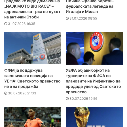
Градско ќе биде домаќин на
Почина Франко Барези –
„NAJK MOTO BIG RACE“ –
фудбалската легенда на
адреналинска трка во духот
Италија и Милан
на антички Стоби
31.07.2026 08:55
31.07.2026 16:35
ФФМ ја поддржува
УЕФА објави бојкот на
заедничката позиција на
турнирите на ФИФА по
УЕФА: Светското првенство
плановите на Инфантино да
не е на продажба
продаде удел од Светското
првенство
30.07.2026 21:03
30.07.2026 19:56