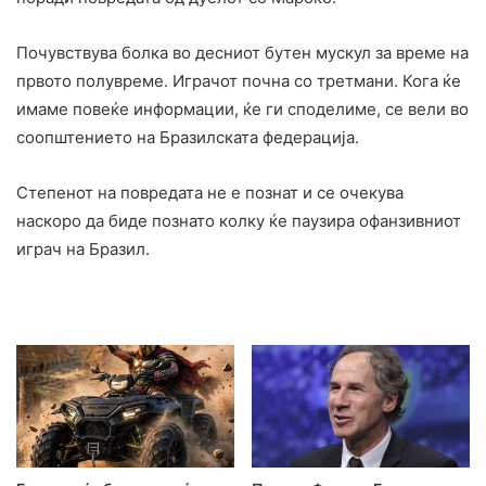
Почувствува болка во десниот бутен мускул за време на
првото полувреме. Играчот почна со третмани. Кога ќе
имаме повеќе информации, ќе ги споделиме, се вели во
соопштението на Бразилската федерација.
Степенот на повредата не е познат и се очекува
наскоро да биде познато колку ќе паузира офанзивниот
играч на Бразил.