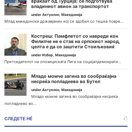
враќаат од Турција: се подготвува
владиниот авион за транспортот
under
Актуелно
,
Македонија
Млад македонски државјанин кој се здобил со тешка повре...
Костреш: Памфлетот со навреди кон
Филипче не е став на српскиот народ,
целта е да се заштити Стоиљковиќ
under
Избор
,
Македонија
Претседателот на опозициската Лига на социјалдемократи...
Младо момче загина во сообраќајна
несреќа попладнево во Бутел
under
Актуелно
,
Македонија
Младо момче загина во сообраќајна несреќа
попладнево во...
СЛЕДЕТЕ НÉ