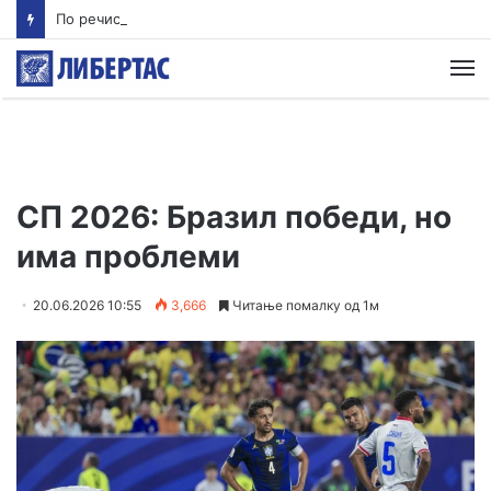
По речиси 30 години почнува судењето за убиството на Тупак Шакур
М
СП 2026: Бразил победи, но
има проблеми
20.06.2026 10:55
3,666
Читање помалку од 1м