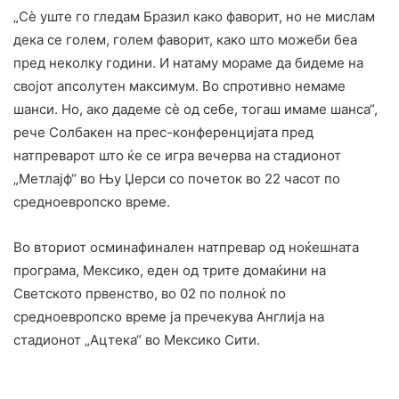
„Сè уште го гледам Бразил како фаворит, но не мислам
дека се голем, голем фаворит, како што можеби беа
пред неколку години. И натаму мораме да бидеме на
својот апсолутен максимум. Во спротивно немаме
шанси. Но, ако дадеме сè од себе, тогаш имаме шанса“,
рече Солбакен на прес-конференцијата пред
натпреварот што ќе се игра вечерва на стадионот
„Метлајф“ во Њу Џерси со почеток во 22 часот по
средноевропско време.
Во вториот осминафинален натпревар од ноќешната
програма, Мексико, еден од трите домаќини на
Светското првенство, во 02 по полноќ по
средноевропско време ја пречекува Англија на
стадионот „Ацтека“ во Мексико Сити.