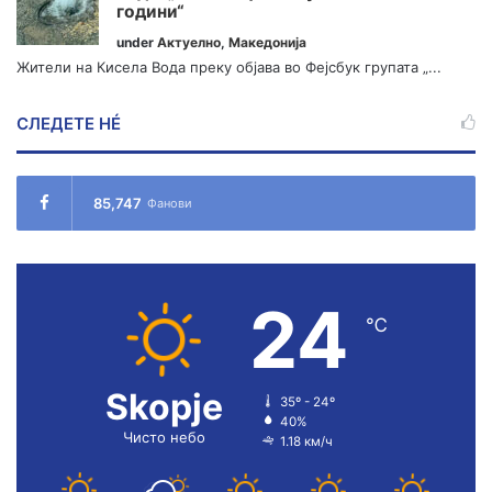
години“
under
Актуелно
,
Македонија
Жители на Кисела Вода преку објава во Фејсбук групата „...
СЛЕДЕТЕ НÉ
85,747
Фанови
24
℃
Skopje
35º - 24º
40%
Чисто небо
1.18 км/ч