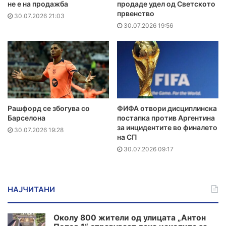
не е на продажба
продаде удел од Светското
првенство
30.07.2026 21:03
30.07.2026 19:56
Рашфорд се збогува со
ФИФА отвори дисциплинска
Барселона
постапка против Аргентина
за инцидентите во финалето
30.07.2026 19:28
на СП
30.07.2026 09:17
НАЈЧИТАНИ
Околу 800 жители од улицата „Антон