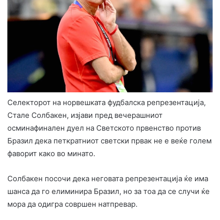
Селекторот на норвешката фудбалска репрезентација,
Стале Солбакен, изјави пред вечерашниот
осминафинален дуел на Светското првенство против
Бразил дека петкратниот светски првак не е веќе голем
фаворит како во минато.
Солбакен посочи дека неговата репрезентација ќе има
шанса да го елиминира Бразил, но за тоа да се случи ќе
мора да одигра совршен натпревар.