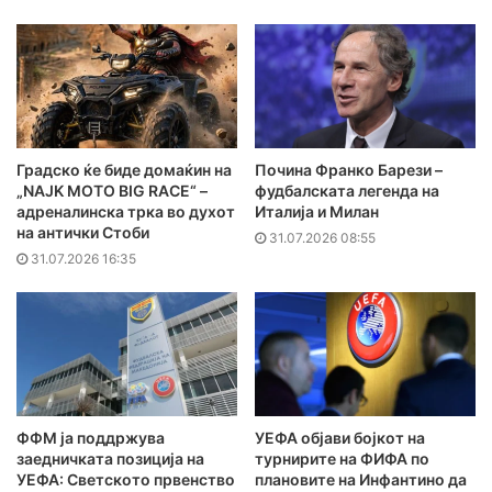
Градско ќе биде домаќин на
Почина Франко Барези –
„NAJK MOTO BIG RACE“ –
фудбалската легенда на
адреналинска трка во духот
Италија и Милан
на антички Стоби
31.07.2026 08:55
31.07.2026 16:35
ФФМ ја поддржува
УЕФА објави бојкот на
заедничката позиција на
турнирите на ФИФА по
УЕФА: Светското првенство
плановите на Инфантино да