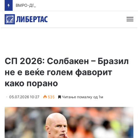
ВМРО-ДПМНЕ: Приказната на СДСМ за францускиот предлог ќе заврши како таа за мигранти за пари
М
СП 2026: Солбакен – Бразил
не е веќе голем фаворит
како порано
05.07.2026 10:27
535
Читање помалку од 1м