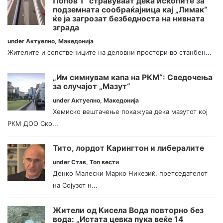
Попов 1“ стравуваат дека ископите за
подземната сообраќајница кај „Лимак“
ќе ја загрозат безбедноста на нивната
зграда
under
Актуелно
,
Македонија
Жителите и сопствениците на деловни простори во станбен...
„Им симнувам капа на РКМ“: Сведочења
за случајот „Мазут“
under
Актуелно
,
Македонија
Хемиско вештачење покажува дека мазутот кој
РКМ ДОО Ско...
Тито, лордот Карингтон и либералите
under
Став
,
Топ вести
Денко Малески Марко Никезиќ, претседателот
на Сојузот н...
Жители од Кисела Вода повторно без
вода: „Истата цевка пука веќе 14