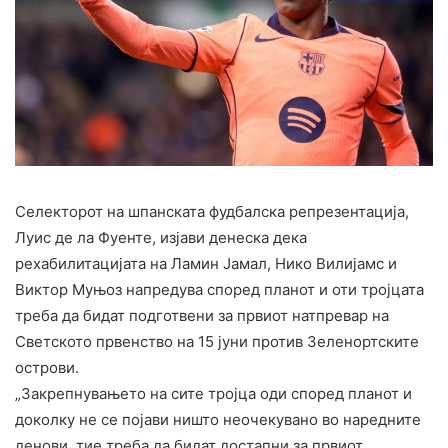
Селекторот на шпанската фудбалска репрезентација,
Луис де ла Фуенте, изјави денеска дека
рехабилитацијата на Ламин Јамал, Нико Вилијамс и
Виктор Муњоз напредува според планот и оти тројцата
треба да бидат подготвени за првиот натпревар на
Светското првенство на 15 јуни против Зеленортските
острови.
„Закрепнувањето на сите тројца оди според планот и
доколку не се појави ништо неочекувано во наредните
денови, тие треба да бидат достапни за првиот