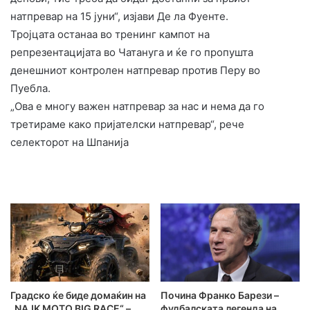
натпревар на 15 јуни“, изјави Де ла Фуенте.
Тројцата останаа во тренинг кампот на
репрезентацијата во Чатануга и ќе го пропушта
денешниот контролен натпревар против Перу во
Пуебла.
„Ова е многу важен натпревар за нас и нема да го
третираме како пријателски натпревар“, рече
селекторот на Шпанија
Градско ќе биде домаќин на
Почина Франко Барези –
„NAJK MOTO BIG RACE“ –
фудбалската легенда на