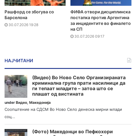
Рашфорд се збогува со
ФИФА отвори дисциплинска
Барселона
постапка против Аргентина
за инцидентите во финалето
30.07.2026 19:28
на СП
30.07.2026 09:17
НАЈЧИТАНИ
(Видео) Во Ново Село Организираната
криминална група прати насилници да
ги тепаат младите – затоа што се
плашат од вистината
under
Видео
,
Македонија
Соопштение на СДСМ Во Ново Село денеска мирни млади
соц...
(Фото) Македонци во Пефкохори