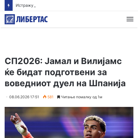
Истражување: Помалиот внес на протеини овозможува поздрав и подолг живот
М
СП2026: Јамал и Вилијамс
ќе бидат подготвени за
воведниот дуел на Шпанија
08.06.2026 17:51
581
Читање помалку од 1м