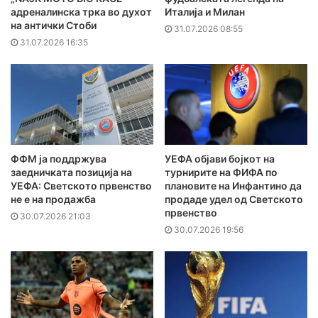
адреналинска трка во духот
Италија и Милан
на антички Стоби
31.07.2026 08:55
31.07.2026 16:35
ФФМ ја поддржува
УЕФА објави бојкот на
заедничката позиција на
турнирите на ФИФА по
УЕФА: Светското првенство
плановите на Инфантино да
не е на продажба
продаде удел од Светското
првенство
30.07.2026 21:03
30.07.2026 19:56