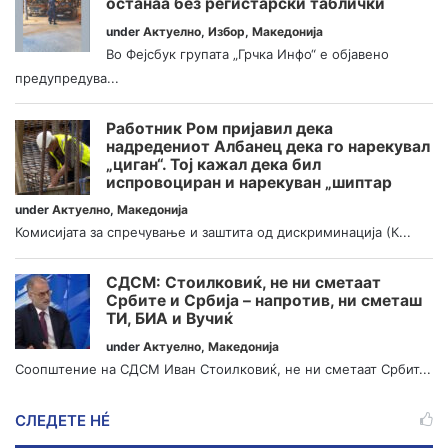
останаа без регистарски таблички
under
Актуелно
,
Избор
,
Македонија
Во Фејсбук групата „Грчка Инфо“ е објавено
предупредува...
Работник Ром пријавил дека
надредениот Албанец дека го нарекувал
„циган“. Тој кажал дека бил
испровоциран и нарекуван „шиптар
under
Актуелно
,
Македонија
Комисијата за спречување и заштита од дискриминација (К...
СДСМ: Стоилковиќ, не ни сметаат
Србите и Србија – напротив, ни сметаш
ТИ, БИА и Вучиќ
under
Актуелно
,
Македонија
Соопштение на СДСМ Иван Стоилковиќ, не ни сметаат Србит...
СЛЕДЕТЕ НÉ