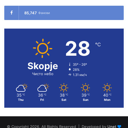
85,747
Фанови
28
℃
Skopje
35º - 26º
28%
Чисто небо
1.31 км/ч
35
36
38
39
40
℃
℃
℃
℃
℃
Thu
Fri
Sat
Sun
Mon
© Copyright 2026, All Rights Reserved | Developed by
Unet