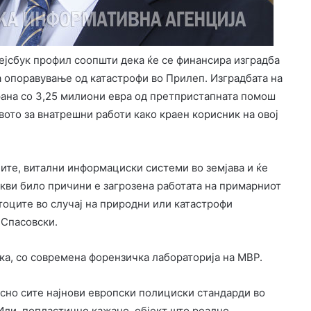
ејсбук профил соопшти дека ќе се финансира изградба
а опоравување од катастрофи во Прилеп. Изградбата на
рана со 3,25 милиони евра од претпристапната помош
ото за внатрешни работи како краен корисник на овој
ните, витални информациски системи во земјава и ќе
акви било причини е загрозена работата на примарниот
тоците во случај на природни или катастрофи
 Спасовски.
ка, со современа форензичка лабораторија на МВР.
асно сите најнови европски полициски стандарди во
Или, попластично кажано, објект што реално