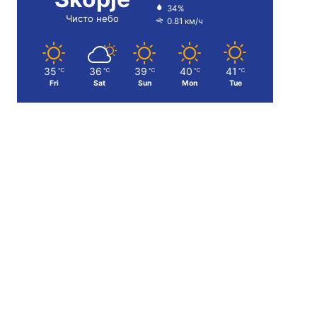
34%
Чисто небо
0.81 км/ч
35
36
39
40
41
℃
℃
℃
℃
℃
Fri
Sat
Sun
Mon
Tue