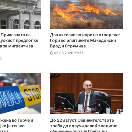
Приказната на
Два активни пожари на отворено:
ускиот предлог ќе
Гори во општините Македонски
а за мигранти за
Брод и Струмица
06.08.2026 22:31
0
 жена во Ѓорче и
До 22 август Обвинителството
јќи ја тешко
треба да одлучи дали ќе подигне
атот
обвинение против Груби, во