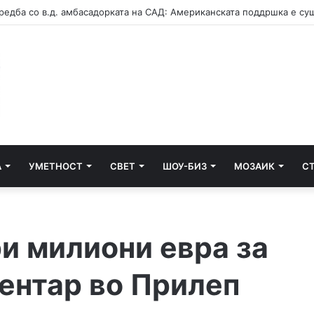
А
УМЕТНОСТ
СВЕТ
ШОУ-БИЗ
МОЗАИК
С
и милиони евра за
центар во Прилеп