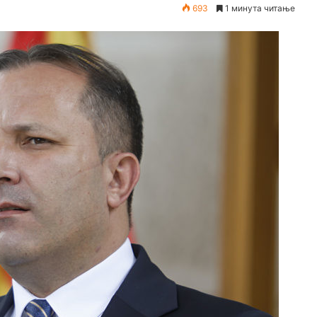
693
1 минута читање