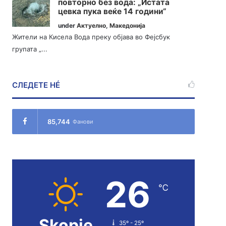
повторно без вода: „Истата
цевка пука веќе 14 години“
under
Актуелно
,
Македонија
Жители на Кисела Вода преку објава во Фејсбук
групата „...
СЛЕДЕТЕ НÉ
85,744
Фанови
26
℃
Skopje
35º - 25º