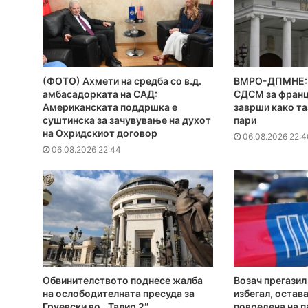
(ФОТО) Ахмети на средба со в.д.
ВМРО-ДПМНЕ: 
амбасадорката на САД:
СДСМ за франц
Американската поддршка е
заврши како та
суштинска за зачувување на духот
пари
на Охридскиот договор
06.08.2026 22:4
06.08.2026 22:44
Обвинителството поднесе жалба
Возач прегазил
на ослободителната пресуда за
избегал, остава
Груевски во ,,Талир 2″
повредена на п