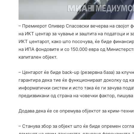
– Премиерот Оливер Спасовски вечерва на својот ф
на ИКТ центар за чување и заштита на податоци и з
ИКТ центарот, како што посочува, ќе биде финанси
на ИПА фондовите и со 150.000 евра од Министерств
капитален објект.
– Центарот ќе биде back-up (резервна база) за клуч
гарантира дека тие ќе функционираат доколку од к
информатички систем и исто така ќе ги зачува пода
предизвикани од страна на човечки фактор, пишува
Додава дека ќе се опремува објектот за крим-техни
– Станува збор за објект што ќе биде опремен согл
доменот на крим-техниката, односно форензиката. 