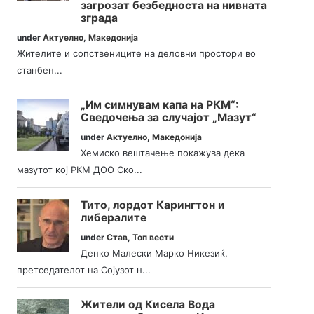
загрозат безбедноста на нивната
зграда
under
Актуелно
,
Македонија
Жителите и сопствениците на деловни простори во
станбен...
„Им симнувам капа на РКМ“:
Сведочења за случајот „Мазут“
under
Актуелно
,
Македонија
Хемиско вештачење покажува дека
мазутот кој РКМ ДОО Ско...
Тито, лордот Карингтон и
либералите
under
Став
,
Топ вести
Денко Малески Марко Никезиќ,
претседателот на Сојузот н...
Жители од Кисела Вода