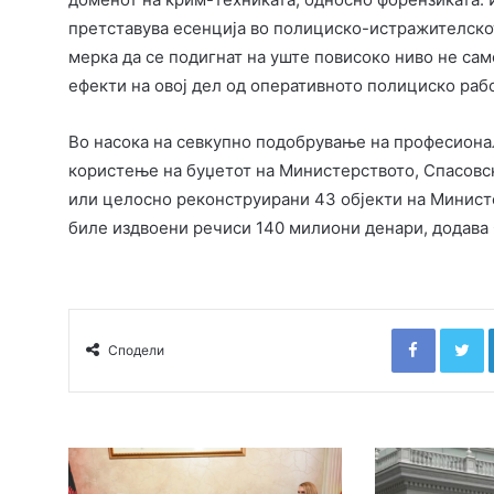
претставува есенција во полициско-истражителскот
мерка да се подигнат на уште повисоко ниво не са
ефекти на овој дел од оперативното полициско раб
Во насока на севкупно подобрување на професионал
користење на буџетот на Министерството, Спасовс
или целосно реконструирани 43 објекти на Министе
биле издвоени речиси 140 милиони денари, додава 
Faceboo
T
Сподели