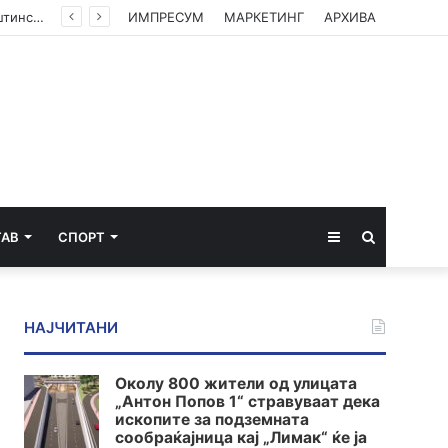
(ФОТО) Ахмети на средба со в.д. амбасадорката на САД: Американската поддршка е суштинска за зачувување на духот на Охридскиот договор
ИМПРЕСУМ
МАРКЕТИНГ
АРХИВА
Sidebar
Пребарај
ТАВ
СПОРТ
за
НАЈЧИТАНИ
Околу 800 жители од улицата
„Антон Попов 1“ стравуваат дека
ископите за подземната
сообраќајница кај „Лимак“ ќе ја