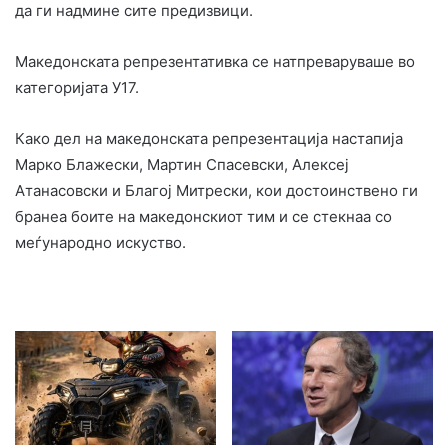
да ги надмине сите предизвици.
Македонската репрезентативка се натпреваруваше во
категоријата У17.
Како дел на македонската репрезентација настапија
Марко Блажески, Мартин Спасевски, Алексеј
Атанасовски и Благој Митрески, кои достоинствено ги
бранеа боите на македонскиот тим и се стекнаа со
меѓународно искуство.