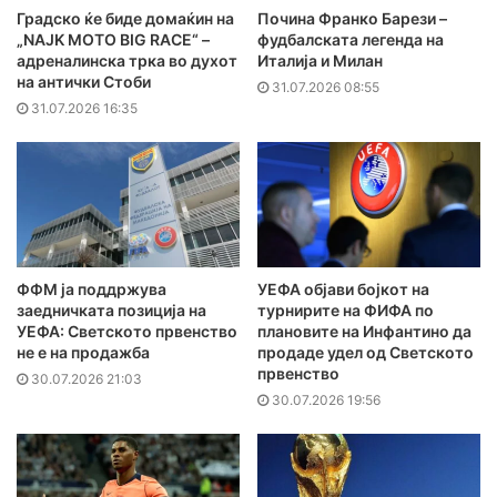
Градско ќе биде домаќин на
Почина Франко Барези –
„NAJK MOTO BIG RACE“ –
фудбалската легенда на
адреналинска трка во духот
Италија и Милан
на антички Стоби
31.07.2026 08:55
31.07.2026 16:35
ФФМ ја поддржува
УЕФА објави бојкот на
заедничката позиција на
турнирите на ФИФА по
УЕФА: Светското првенство
плановите на Инфантино да
не е на продажба
продаде удел од Светското
првенство
30.07.2026 21:03
30.07.2026 19:56