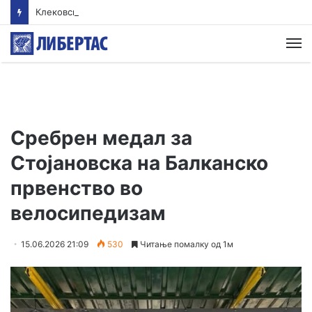
Клековски: Најголем дел од пациентите сo западнонилска треска се од Скопскиот регион и Велес
М
Сребрен медал за
Стојановска на Балканско
првенство во
велосипедизам
15.06.2026 21:09
530
Читање помалку од 1м