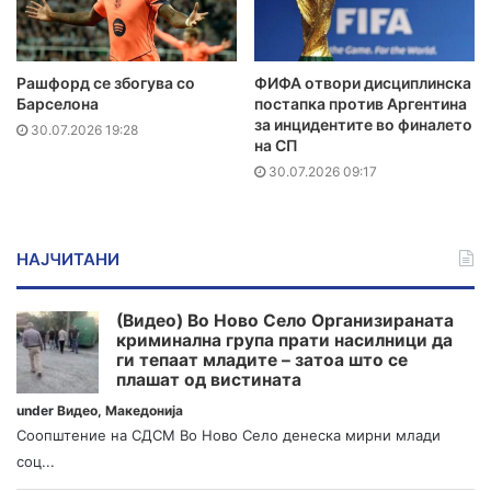
Рашфорд се збогува со
ФИФА отвори дисциплинска
Барселона
постапка против Аргентина
за инцидентите во финалето
30.07.2026 19:28
на СП
30.07.2026 09:17
НАЈЧИТАНИ
(Видео) Во Ново Село Организираната
криминална група прати насилници да
ги тепаат младите – затоа што се
плашат од вистината
under
Видео
,
Македонија
Соопштение на СДСМ Во Ново Село денеска мирни млади
соц...