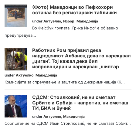
(Фото) Македонци во Пефкохори
останаа без регистарски таблички
under
Актуелно
,
Избор
,
Македонија
Во Фејсбук групата „Грчка Инфо“ е објавено
предупредува...
Работник Ром пријавил дека
надредениот Албанец дека го нарекувал
„циган“. Тој кажал дека бил
испровоциран и нарекуван „шиптар
under
Актуелно
,
Македонија
Комисијата за спречување и заштита од дискриминација (К...
СДСМ: Стоилковиќ, не ни сметаат
Србите и Србија – напротив, ни сметаш
ТИ, БИА и Вучиќ
under
Актуелно
,
Македонија
Соопштение на СДСМ Иван Стоилковиќ, не ни сметаат Србит...