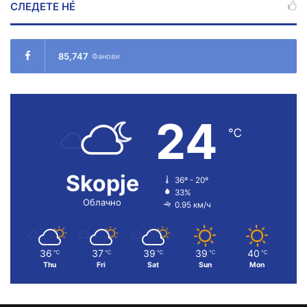
СЛЕДЕТЕ НÉ
85,747
Фанови
24
℃
Skopje
36º - 20º
33%
Облачно
0.95 км/ч
36
37
39
39
40
℃
℃
℃
℃
℃
Thu
Fri
Sat
Sun
Mon