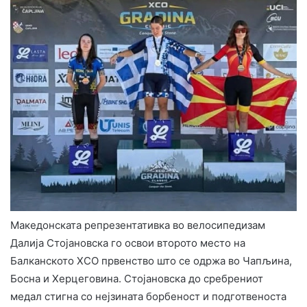
Македонската репрезентативка во велосипедизам
Далија Стојановска го освои второто место на
Балканското ХСО првенство што се одржа во Чапљина,
Босна и Херцеговина. Стојановска до сребрениот
медал стигна со нејзината борбеност и подготвеноста