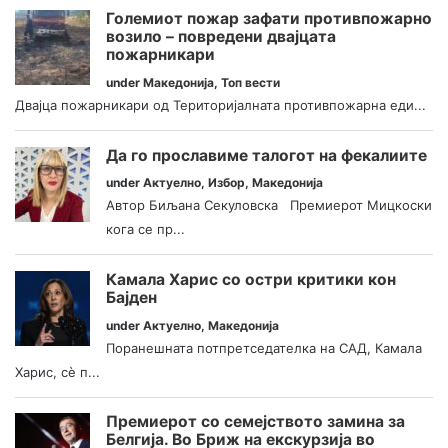
Големиот пожар зафати противпожарно
возило – повредени двајцата
пожарникари
under
Македонија
,
Топ вести
Двајца пожарникари од Територијалната противпожарна еди...
Да го прославиме талогот на фекалиите
under
Актуелно
,
Избор
,
Македонија
Автор Биљана Секуловска Премиерот Мицкоски
кога се пр...
Камала Харис со остри критики кон
Бајден
under
Актуелно
,
Македонија
Поранешната потпретседателка на САД, Камала
Харис, сè п...
Премиерот со семејството замина за
Белгија. Во Бриж на екскурзија во