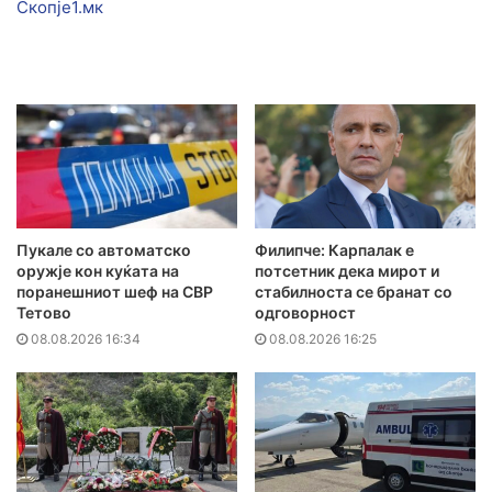
Скопје1.мк
Пукале со автоматско
Филипче: Карпалак е
оружје кон куќата на
потсетник дека мирот и
поранешниот шеф на СВР
стабилноста се бранат со
Тетово
одговорност
08.08.2026 16:34
08.08.2026 16:25