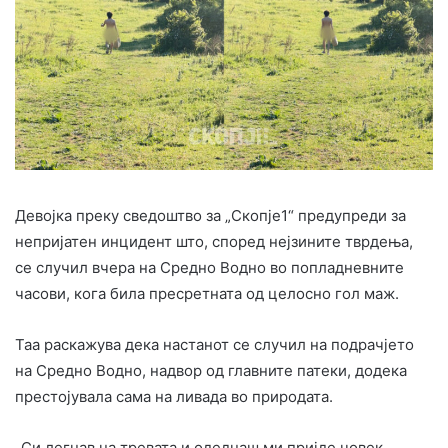
Девојка преку сведоштво за „Скопје1“ предупреди за
непријатен инцидент што, според нејзините тврдења,
се случил вчера на Средно Водно во попладневните
часови, кога била пресретната од целосно гол маж.
Таа раскажува дека настанот се случил на подрачјето
на Средно Водно, надвор од главните патеки, додека
престојувала сама на ливада во природата.
„Си легнав на тревата и одеднаш ми пријде човек,