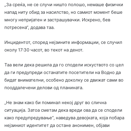
„За среќа, не се случи ништо полошо, немаше физички
напад ниту обид за насилство, но самиот момент беше
многу непријатен и застрашувачки. Искрено, бев
потресена“, додава таа.
Инцидентот, според нејзините информации, се случил
околу 17:30 часот, во текот на денот.
Таа вели дека решила да го сподели искуството со цел
да ги предупреди останатите посетители на Водно да
бидат внимателни, особено доколку се движат сами во
пооддалечени делови од планината.
„Не знам како би поминал некој друг во слична
ситуација. Затоа сметам дека вреди ова да се сподели
како предупредување“, наведува девојката, која побара
нејзиниот идентитет да остане анонимен, објави