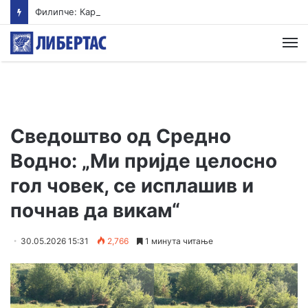
Филипче: Карпалак е потсетник дека мирот и стабилноста се бранат со одговорност
М
Сведоштво од Средно
Водно: „Ми пријде целосно
гол човек, се исплашив и
почнав да викам“
30.05.2026 15:31
2,766
1 минута читање