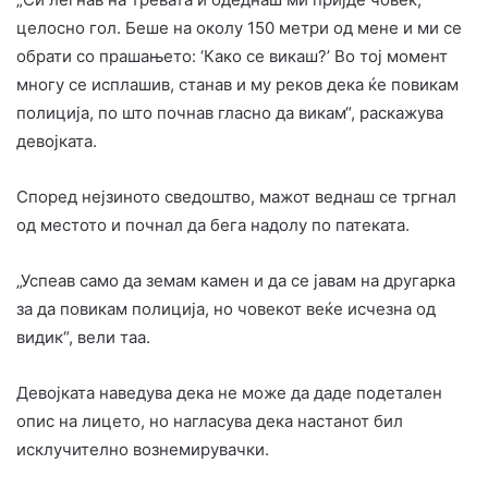
целосно гол. Беше на околу 150 метри од мене и ми се
обрати со прашањето: ‘Како се викаш?’ Во тој момент
многу се исплашив, станав и му реков дека ќе повикам
полиција, по што почнав гласно да викам“, раскажува
девојката.
Според нејзиното сведоштво, мажот веднаш се тргнал
од местото и почнал да бега надолу по патеката.
„Успеав само да земам камен и да се јавам на другарка
за да повикам полиција, но човекот веќе исчезна од
видик“, вели таа.
Девојката наведува дека не може да даде подетален
опис на лицето, но нагласува дека настанот бил
исклучително вознемирувачки.