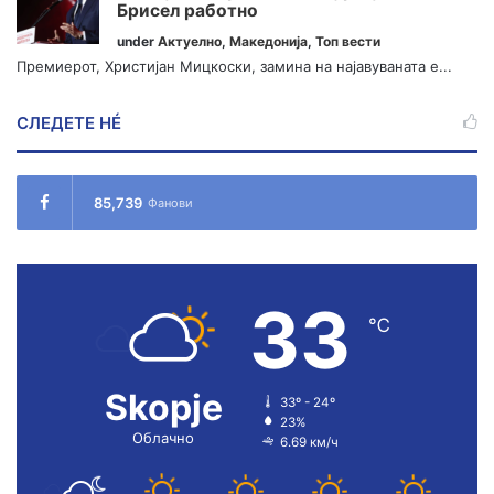
Брисел работно
under
Актуелно
,
Македонија
,
Топ вести
Премиерот, Христијан Мицкоски, замина на најавуваната е...
СЛЕДЕТЕ НÉ
85,739
Фанови
33
℃
Skopje
33º - 24º
23%
Облачно
6.69 км/ч