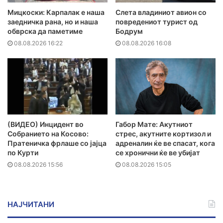
Мицкоски: Карпалак е наша
Слета владиниот авион со
заедничка рана, но и наша
повредениот турист од
обврска да паметиме
Бодрум
08.08.2026 16:22
08.08.2026 16:08
(ВИДЕО) Инцидент во
Габор Мате: Акутниот
Собранието на Косово:
стрес, акутните кортизол и
Пратеничка фрлаше со јајца
адреналин ќе ве спасат, кога
по Курти
се хронични ќе ве убијат
08.08.2026 15:56
08.08.2026 15:05
НАЈЧИТАНИ