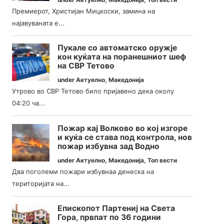
Премиерот, Христијан Мицкоски, замина на
најавуваната е...
Пукале со автоматско оружје
кон куќата на поранешниот шеф
на СВР Тетово
under
Актуелно
,
Македонија
Утрово во СВР Тетово било пријавено дека околу
04:20 ча...
Пожар кај Волково во кој изгоре
и куќа се става под контрола, нов
пожар избувна зад Водно
under
Актуелно
,
Македонија
,
Топ вести
Два поголеми пожари избувнаа денеска на
територијата на...
Епископот Партениј на Света
Гора, првпат по 36 години