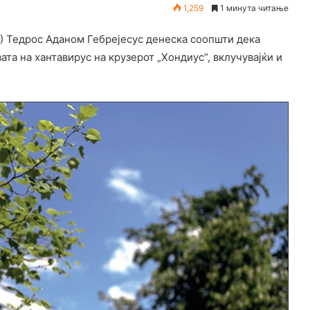
1,259
1 минута читање
) Тедрос Аданом Гебрејесус денеска соопшти дека
ата на хантавирус на крузерот „Хондиус“, вклучувајќи и