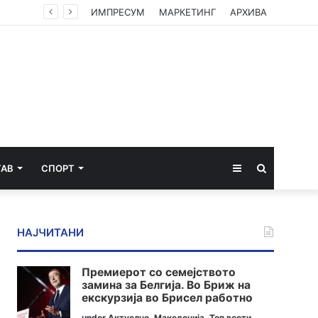
ИМПРЕСУМ
МАРКЕТИНГ
АРХИВА
Sidebar
Пребарај
ТАВ
СПОРТ
за
НАЈЧИТАНИ
Премиерот со семејството
замина за Белгија. Во Бриж на
екскурзија во Брисел работно
under
Актуелно
,
Македонија
,
Топ вести