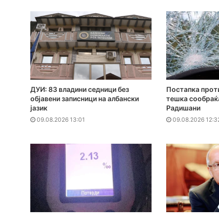
ДУИ: 83 владини седници без
Постапка проти
објавени записници на албански
тешка сообраќа
јазик
Радишани
09.08.2026 13:01
09.08.2026 12:3