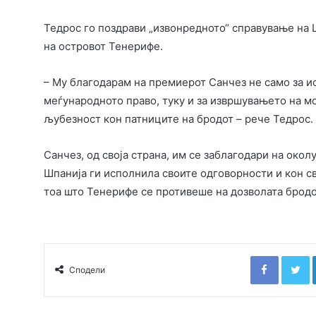
Тедрос го поздрави „извонредното“ справување на 
на островот Тенерифе.
– Му благодарам на премиерот Санчез не само за и
меѓународното право, туку и за извршувањето на м
љубезност кон патниците на бродот – рече Тедрос.
Санчез, од своја страна, им се заблагодари на окол
Шпанија ги исполнила своите одговорности и кон св
тоа што Тенерифе се противеше на дозволата бродот
Faceboo
T
Сподели