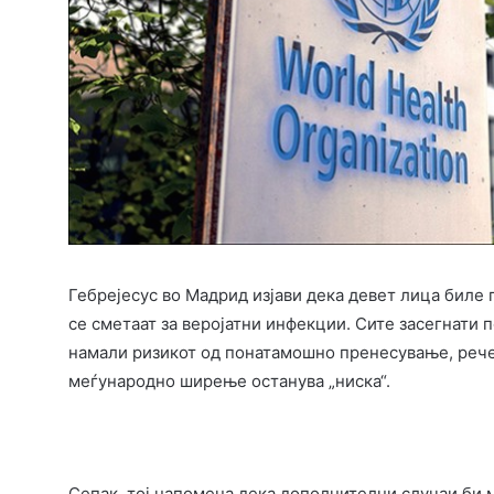
Гебрејесус во Мадрид изјави дека девет лица биле 
се сметаат за веројатни инфекции. Сите засегнати 
намали ризикот од понатамошно пренесување, рече 
меѓународно ширење останува „ниска“.
Сепак, тој напомена дека дополнителни случаи би