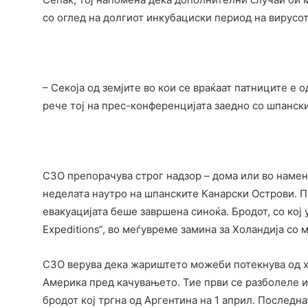
со оглед на долгиот инкубациски период на вирусот
– Секоја од земјите во кои се враќаат патниците е 
рече тој на прес-конференцијата заедно со шпанск
СЗО препорачува строг надзор – дома или во наменск
неделата наутро на шпанските Канарски Острови. П
евакуацијата беше завршена синоќа. Бродот, со кој
Expeditions“, во меѓувреме замина за Холандија со
СЗО верува дека жариштето можеби потекнува од хо
Америка пред качувањето. Тие први се разболеле и 
бродот кој тргна од Аргентина на 1 април. Последна