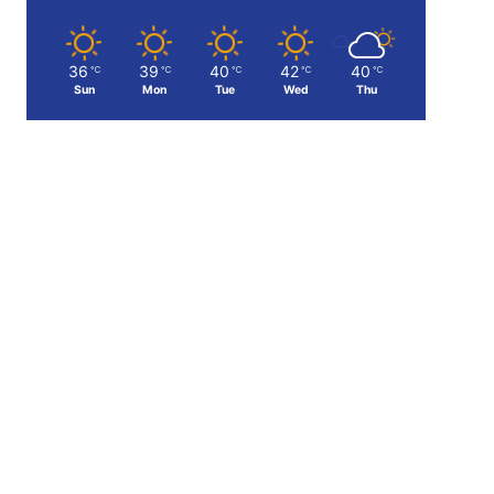
36
39
40
42
40
℃
℃
℃
℃
℃
Sun
Mon
Tue
Wed
Thu