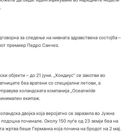
.
одговорна за следење на нивната здравствена состојба –
иот премиер Педро Санчез.
и објекти – до 21 јуни. „Хондиус“ се закотви во
атниците беа вратени со специјални летови, а
 управува холандската компанија „Oceanwide
 минимален екипаж.
ландска двојка која веројатно се заразила во Јужна
подоцна починале. Околу 150 луѓе од 23 земји беа на
та жртва беше Германка која почина на бродот на 2 мај.