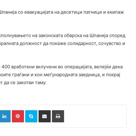
Шпанија со евакуацијата на десетици патници и екипаж
сполнувањето на законската обврска на Шпанија според
оралната должност да покаже солидарност, сочувство и
у 400 вработени вклучени во операцијата, велејќи дека
оите граѓани и кон меѓународната заедница, и покрај
 да се закотви таму.
k
witter
LinkedIn
Pinterest
Skype
Сподели преку Е-маил
Испринтај