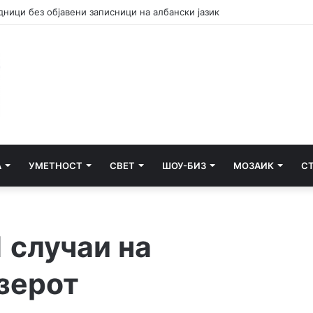
но лице за тешка сообраќајна несреќа во Радишани
А
УМЕТНОСТ
СВЕТ
ШОУ-БИЗ
МОЗАИК
С
 случаи на
зерот