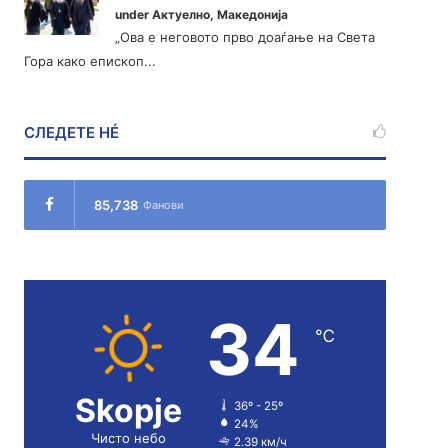
under
Актуелно
,
Македонија
„Ова е неговото прво доаѓање на Света
Гора како епископ...
СЛЕДЕТЕ НÉ
85,738
Фанови
34
℃
Skopje
36º - 25º
24%
Чисто небо
2.39 км/ч