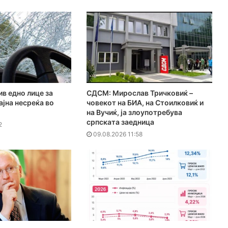
в едно лице за
СДСМ: Мирослав Тричковиќ –
јна несреќа во
човекот на БИА, на Стоилковиќ и
на Вучиќ, ја злоупотребува
српската заедница
2
09.08.2026 11:58