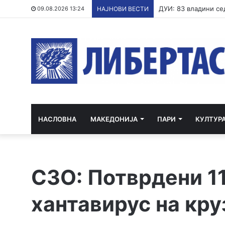
Постапка против ед
09.08.2026 13:24
НАЈНОВИ ВЕСТИ
НАСЛОВНА
МАКЕДОНИЈА
ПАРИ
КУЛТУР
СЗО: Потврдени 11
хантавирус на кру