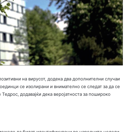
позитивни на вирусот, додека два дополнителни случаи
поединци се изолирани и внимателно се следат за да се
Тедрос, додавајќи дека веројатноста за пошироко
 можеле да бидат идентификувани во наредните недели