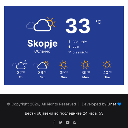
33
℃
Skopje
33º - 26º
27%
Облачно
5.29 км/ч
32
36
39
39
40
℃
℃
℃
℃
℃
Fri
Sat
Sun
Mon
Tue
© Copyright 2026, All Rights Reserved | Developed by
Unet
Вести објавени во последните 24 часа: 53
Facebook
Twitter
YouTube
RSS