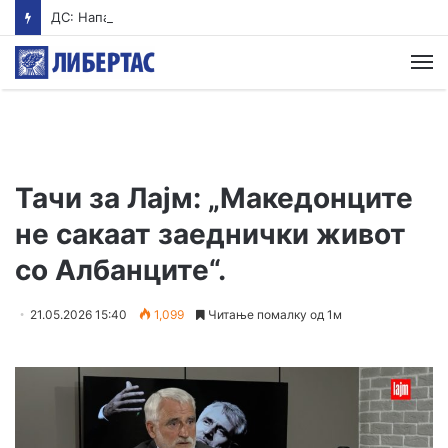
ДС: Нападот од Стоилковиќ на Филипче не е одбрана на српските интереси, туку политичко насилство од Вучиќ
М
Тачи за Лајм: „Македонците
не сакаат заеднички живот
со Албанците“.
21.05.2026 15:40
1,099
Читање помалку од 1м