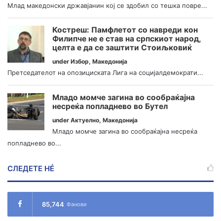
Млад македонски државјанин кој се здобил со тешка повре...
Костреш: Памфлетот со навреди кон
Филипче не е став на српскиот народ,
целта е да се заштити Стоиљковиќ
under
Избор
,
Македонија
Претседателот на опозициската Лига на социјалдемократи...
Младо момче загина во сообраќајна
несреќа попладнево во Бутел
under
Актуелно
,
Македонија
Младо момче загина во сообраќајна несреќа
попладнево во...
СЛЕДЕТЕ НÉ
85,744
Фанови