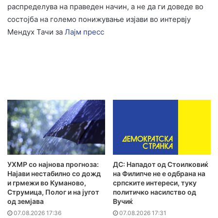
распределува на праведен начин, а не да ги доведе во
состојба на големо понижување изјави во интервју
Мендух Тачи за
Лајм пресс
УХМР со најнова прогноза:
ДС: Нападот од Стоилковиќ
Најави нестабилно со дожд
на Филипче не е одбрана на
и грмежи во Куманово,
српските интереси, туку
Струмица, Полог и на југот
политичко насилство од
од земјава
Вучиќ
07.08.2026 17:36
07.08.2026 17:31