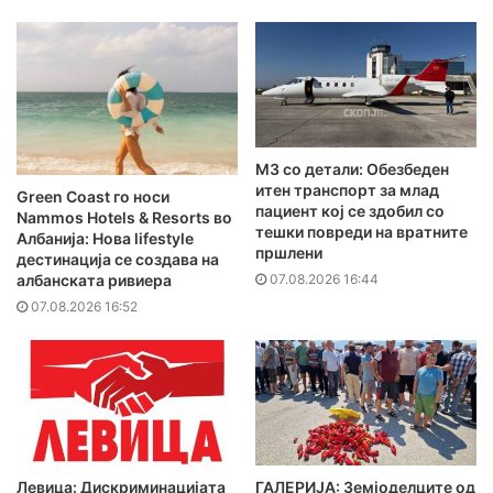
MЗ со детали: Обезбеден
итен транспорт за млад
Green Coast го носи
пациент кој се здобил со
Nammos Hotels & Resorts во
тешки повреди на вратните
Албанија: Нова lifestyle
пршлени
дестинација се создава на
07.08.2026 16:44
албанската ривиера
07.08.2026 16:52
Левица: Дискриминацијата
ГАЛЕРИЈА: Земјоделците од