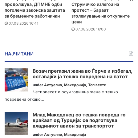
продолжува, ДПМНЕ одби
Струмичко излегоа на
поголема законска заштита
протест – Бараат
за бремените работнички
зголемување на откупните
цени
07.08.2026 16:41
07.08.2026 16:00
НАЈЧИТАНИ
Возач прегазил жена во Ѓорче и избегал,
оставајќи ја тешко повредена на патот
under
Актуелно
,
Македонија
,
Топ вести
Четириесет и осумгодишна жена е тешко
повредена откако...
Млад Македонец со тешка повреда го
враќаат од Турција: се подготвува
владиниот авион за транспортот
under
Актуелно
,
Македонија