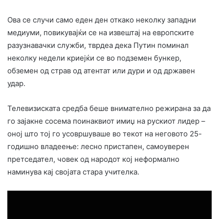
Ова се случи само еден ден откако неколку западни
медиуми, повикувајќи се на извештај на европските
разузнавачки служби, тврдеа дека Путин поминал
неколку недели криејќи се во подземен бункер,
обземен од страв од атентат или дури и од државен
удар.
Телевизиската средба беше внимателно режирана за да
го зајакне сосема поинаквиот имиџ на рускиот лидер –
оној што тој го усовршуваше во текот на неговото 25-
годишно владеење: лесно пристапен, самоуверен
претседател, човек од народот кој неформално
наминува кај својата стара учителка.