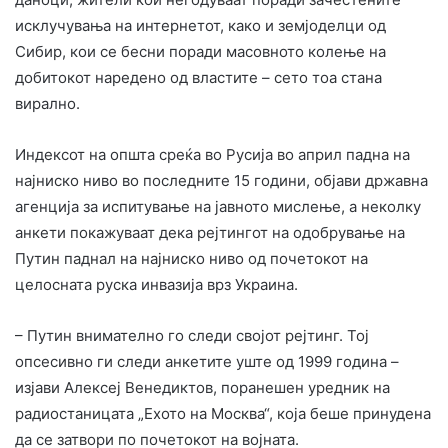
исклучувања на интернетот, како и земјоделци од
Сибир, кои се бесни поради масовното колење на
добитокот наредено од властите – сето тоа стана
вирално.
Индексот на општа среќа во Русија во април падна на
најниско ниво во последните 15 години, објави државна
агенција за испитување на јавното мислење, а неколку
анкети покажуваат дека рејтингот на одобрување на
Путин паднал на најниско ниво од почетокот на
целосната руска инвазија врз Украина.
– Путин внимателно го следи својот рејтинг. Тој
опсесивно ги следи анкетите уште од 1999 година –
изјави Алексеј Венедиктов, поранешен уредник на
радиостаницата „Ехото на Москва“, која беше принудена
да се затвори по почетокот на војната.