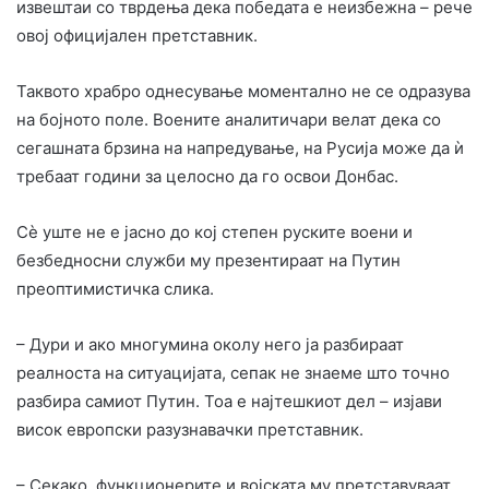
извештаи со тврдења дека победата е неизбежна – рече
овој официјален претставник.
Таквото храбро однесување моментално не се одразува
на бојното поле. Воените аналитичари велат дека со
сегашната брзина на напредување, на Русија може да ѝ
требаат години за целосно да го освои Донбас.
Сè уште не е јасно до кој степен руските воени и
безбедносни служби му презентираат на Путин
преоптимистичка слика.
– Дури и ако многумина околу него ја разбираат
реалноста на ситуацијата, сепак не знаеме што точно
разбира самиот Путин. Тоа е најтешкиот дел – изјави
висок европски разузнавачки претставник.
– Секако, функционерите и војската му претставуваат