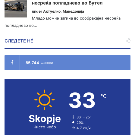
несреќа попладнево во Бутел
under
Актуелно
,
Македонија
Младо момче загина во сообраќајна несреќа
попладнево во...
СЛЕДЕТЕ НÉ
85,744
Фанови
33
℃
Skopje
36º - 25º
29%
Чисто небо
4.7 км/ч