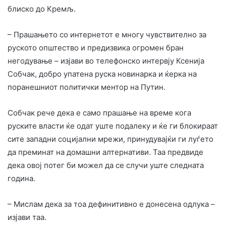
блиско до Кремљ.
– Прашањето со интернетот е многу чувствително за
руското општество и предизвика огромен бран
негодување – изјави во телефонско интервју Ксенија
Собчак, добро упатена руска новинарка и ќерка на
поранешниот политички ментор на Путин.
Собчак рече дека е само прашање на време кога
руските власти ќе одат уште подалеку и ќе ги блокираат
сите западни социјални мрежи, принудувајќи ги луѓето
да преминат на домашни алтернативи. Таа предвиде
дека овој потег би можел да се случи уште следната
година.
– Мислам дека за тоа дефинитивно е донесена одлука –
изјави таа.