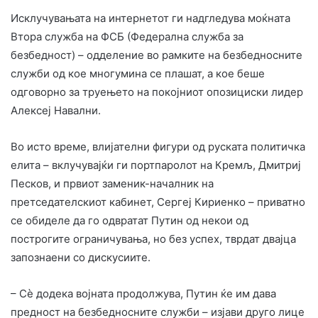
Исклучувањата на интернетот ги надгледува моќната
Втора служба на ФСБ (Федерална служба за
безбедност) – одделение во рамките на безбедносните
служби од кое многумина се плашат, а кое беше
одговорно за труењето на покојниот опозициски лидер
Алексеј Навални.
Во исто време, влијателни фигури од руската политичка
елита – вклучувајќи ги портпаролот на Кремљ, Дмитриј
Песков, и првиот заменик-началник на
претседателскиот кабинет, Сергеј Кириенко – приватно
се обиделе да го одвратат Путин од некои од
построгите ограничувања, но без успех, тврдат двајца
запознаени со дискусиите.
– Сè додека војната продолжува, Путин ќе им дава
предност на безбедносните служби – изјави друго лице