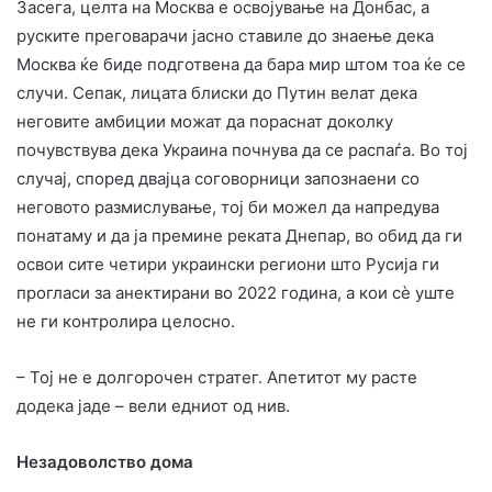
Засега, целта на Москва е освојување на Донбас, а
руските преговарачи јасно ставиле до знаење дека
Москва ќе биде подготвена да бара мир штом тоа ќе се
случи. Сепак, лицата блиски до Путин велат дека
неговите амбиции можат да пораснат доколку
почувствува дека Украина почнува да се распаѓа. Во тој
случај, според двајца соговорници запознаени со
неговото размислување, тој би можел да напредува
понатаму и да ја премине реката Днепар, во обид да ги
освои сите четири украински региони што Русија ги
прогласи за анектирани во 2022 година, а кои сè уште
не ги контролира целосно.
– Тој не е долгорочен стратег. Апетитот му расте
додека јаде – вели едниот од нив.
Незадоволство дома