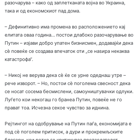
разочарува – како од заплетканата војна во Украина,
така и од економскиот пад дома.
– Дефинитивно има промена во расположението кај
елитата оваа година… постои длабоко разочарување во
Путин – изјави добро упатен бизнисмен, додавајќи дека
сè повеќе се создава впечаток оти „се наѕира некаква
катастрофа“.
– Никој не верува дека сè ќе се урне одеднаш утре –
рече изворот. – Но, постои сè поголема свесност дека
се носат сосема бесмислени, самоуништувачки одлуки.
Луѓето кои некогаш го бранеа Путин, повеќе не го
прават тоа. Исчезна секое чувство за иднина.
Рејтингот на одобрување на Путин паѓа, економијата е
под сè поголем притисок, а дури и прокремљските
блогери, кои ретко го критикуваа претседателот,