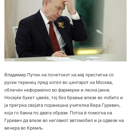
Владимир Путин на почетокот на мај пристигна со
руски теренец пред хотел во центарот на Москва,
облечен неформално во фармерки и лесна јакна.
Носејќи букет цвеќе, тој без брзање влезе во лобито и
ја прегрна својата поранешна учителка Вера Гуревич,
која го бакна по двата образи. Потоа ѝ помогна на
Гуревич да влезе во неговиот автомобил и ја одвезе на
вечера во Кремљ.