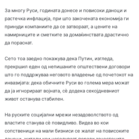
За многу Руси, годината донесе и повисоки даноци и
растечка инфлација, при што закочената економија ги
принуди компаниите да се затвораат, а цените на
намирниците и сметките за домаќинствата драстично
да пораснат.
Сето тоа заедно покажува дека Путин, изгледа,
прекршил еден од непишаните општествени договори
што го поддржуваа неговото владеење од почетокот на
инвазијата: дека обичните Руси во голема мера можат
да ја игнорираат војната, сè додека секојдневниот
живот останува стабилен.
На руските социјални мрежи незадоволството од
властите станува сè повидливо. Видеа во кои
сопственици на мали бизниси се жалат на повисоките
даноци, жители кои негодуваат поради зачестените