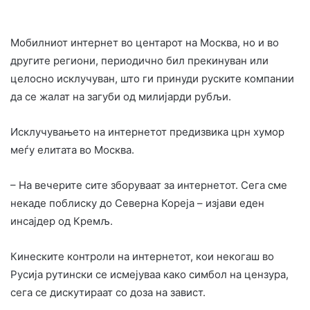
Мобилниот интернет во центарот на Москва, но и во
другите региони, периодично бил прекинуван или
целосно исклучуван, што ги принуди руските компании
да се жалат на загуби од милијарди рубљи.
Исклучувањето на интернетот предизвика црн хумор
меѓу елитата во Москва.
– На вечерите сите зборуваат за интернетот. Сега сме
некаде поблиску до Северна Кореја – изјави еден
инсајдер од Кремљ.
Кинеските контроли на интернетот, кои некогаш во
Русија рутински се исмејуваа како симбол на цензура,
сега се дискутираат со доза на завист.