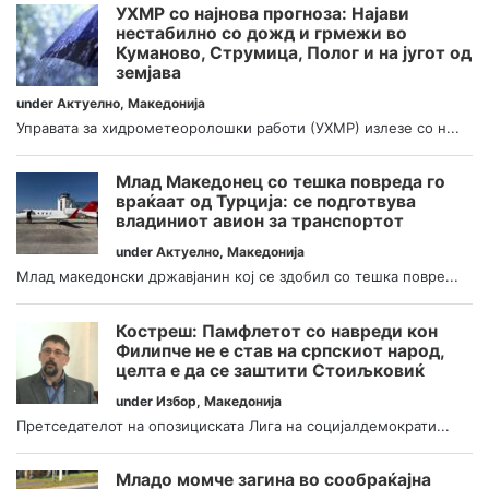
УХМР со најнова прогноза: Најави
нестабилно со дожд и грмежи во
Куманово, Струмица, Полог и на југот од
земјава
under
Актуелно
,
Македонија
Управата за хидрометеоролошки работи (УХМР) излезе со н...
Млад Македонец со тешка повреда го
враќаат од Турција: се подготвува
владиниот авион за транспортот
under
Актуелно
,
Македонија
Млад македонски државјанин кој се здобил со тешка повре...
Костреш: Памфлетот со навреди кон
Филипче не е став на српскиот народ,
целта е да се заштити Стоиљковиќ
under
Избор
,
Македонија
Претседателот на опозициската Лига на социјалдемократи...
Младо момче загина во сообраќајна