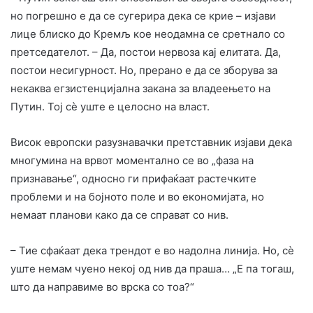
но погрешно е да се сугерира дека се крие – изјави
лице блиско до Кремљ кое неодамна се сретнало со
претседателот. – Да, постои нервоза кај елитата. Да,
постои несигурност. Но, прерано е да се зборува за
некаква егзистенцијална закана за владеењето на
Путин. Тој сè уште е целосно на власт.
Висок европски разузнавачки претставник изјави дека
многумина на врвот моментално се во „фаза на
признавање“, односно ги прифаќаат растечките
проблеми и на бојното поле и во економијата, но
немаат планови како да се справат со нив.
– Тие сфаќаат дека трендот е во надолна линија. Но, сè
уште немам чуено некој од нив да праша… „Е па тогаш,
што да направиме во врска со тоа?“