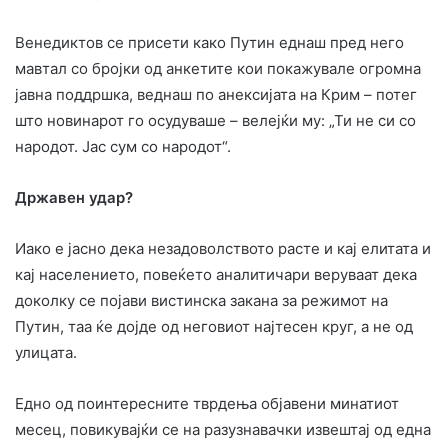
Венедиктов се присети како Путин еднаш пред него
мавтал со бројки од анкетите кои покажувале огромна
јавна поддршка, веднаш по анексијата на Крим – потег
што новинарот го осудуваше – велејќи му: „Ти не си со
народот. Јас сум со народот“.
Државен удар?
Иако е јасно дека незадоволството расте и кај елитата и
кај населението, повеќето аналитичари веруваат дека
доколку се појави вистинска закана за режимот на
Путин, таа ќе дојде од неговиот најтесен круг, а не од
улицата.
Едно од поинтересните тврдења објавени минатиот
месец, повикувајќи се на разузнавачки извештај од една