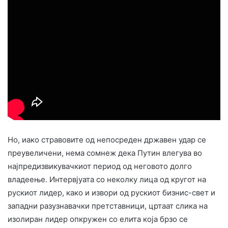
Но, иако стравовите од непосреден државен удар се
преувеличени, нема сомнеж дека Путин влегува во
најпредизвикувачкиот период од неговото долго
владеење. Интервјуата со неколку лица од кругот на
рускиот лидер, како и извори од рускиот бизнис-свет и
западни разузнавачки претставници, цртаат слика на
изолиран лидер опкружен со елита која брзо се