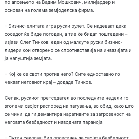
по апсењето на Вадим Мошкович, милијардер и
основач на голема земјоделска фирма.
– Бизнис-елитата игра руски рулет. Се надеваат дека
соседот ќе биде погоден, а тие ќе бидат поштедени –
изјави Олег Тинков, еден од малкуте руски бизнис-
лидери кои отворено се спротивставија на инвазијата и
ја напуштија земјата.
– Кој ќе се сврти против него? Сите едноставно го
чекаат неговиот крај – додаде Тинков.
Сепак, рускиот претседател во последните недели го
зголеми својот распоред на патувања, во обид, како што
се чини, да ги демантира наративите за загрозеност на
неговата безбедност и наводната параноја.
– Путин секогаш бил опсесивен за својата безбедност,