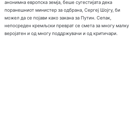
анонимна европска земја, беше сугестијата дека
поранешниот министер за одбрана, Сергеј Шојгу, би
можел да се појави како закана за Путин. Сепак,
непосреден кремљски преврат се смета за многу малку
веројатен и од многу поддржувачи и од критичари.