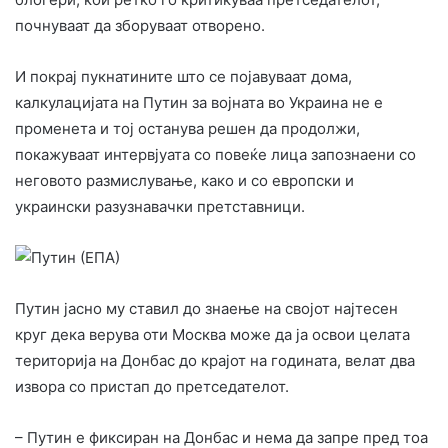
почнуваат да зборуваат отворено.
И покрај пукнатините што се појавуваат дома,
калкулацијата на Путин за војната во Украина не е
променета и тој останува решен да продолжи,
покажуваат интервјуата со повеќе лица запознаени со
неговото размислување, како и со европски и
украински разузнавачки претставници.
Путин јасно му ставил до знаење на својот најтесен
круг дека верува оти Москва може да ја освои целата
територија на Донбас до крајот на годината, велат два
извора со пристап до претседателот.
– Путин е фиксиран на Донбас и нема да запре пред тоа