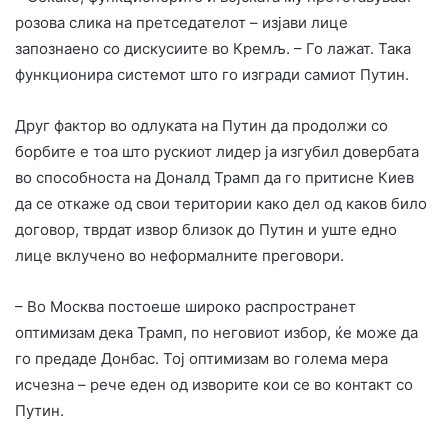
розова слика на претседателот – изјави лице
запознаено со дискусиите во Кремљ. – Го лажат. Така
функционира системот што го изгради самиот Путин.
Друг фактор во одлуката на Путин да продолжи со
борбите е тоа што рускиот лидер ја изгубил довербата
во способноста на Доналд Трамп да го притисне Киев
да се откаже од свои територии како дел од каков било
договор, тврдат извор близок до Путин и уште едно
лице вклучено во неформалните преговори.
– Во Москва постоеше широко распространет
оптимизам дека Трамп, по неговиот избор, ќе може да
го предаде Донбас. Тој оптимизам во голема мера
исчезна – рече еден од изворите кои се во контакт со
Путин.