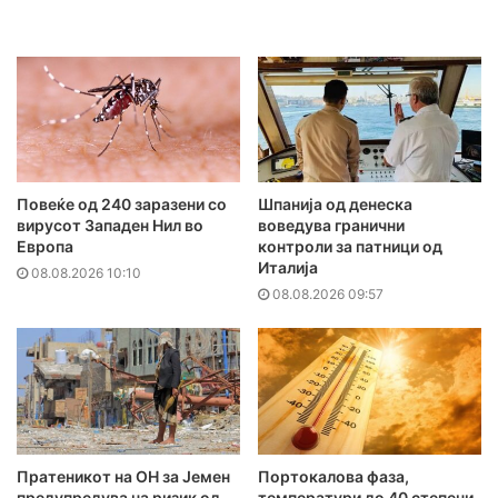
Повеќе од 240 заразени со
Шпанија од денеска
вирусот Западен Нил во
воведува гранични
Европа
контроли за патници од
Италија
08.08.2026 10:10
08.08.2026 09:57
Пратеникот на ОН за Јемен
Портокалова фаза,
предупредува на ризик од
температури до 40 степени