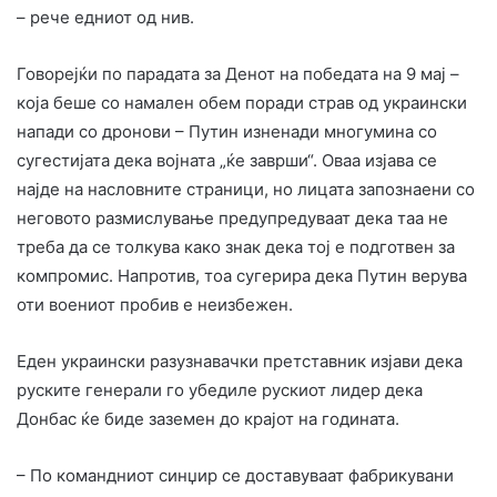
– рече едниот од нив.
Говорејќи по парадата за Денот на победата на 9 мај –
која беше со намален обем поради страв од украински
напади со дронови – Путин изненади многумина со
сугестијата дека војната „ќе заврши“. Оваа изјава се
најде на насловните страници, но лицата запознаени со
неговото размислување предупредуваат дека таа не
треба да се толкува како знак дека тој е подготвен за
компромис. Напротив, тоа сугерира дека Путин верува
оти воениот пробив е неизбежен.
Еден украински разузнавачки претставник изјави дека
руските генерали го убедиле рускиот лидер дека
Донбас ќе биде заземен до крајот на годината.
– По командниот синџир се доставуваат фабрикувани