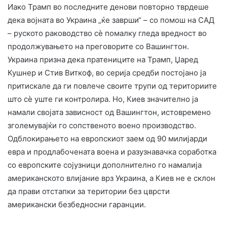
Иако Трамп во последните денови повторно тврдеше
дека војната во Украина „ќе заврши“ – со помош на САД
– руското раководство сè помалку гледа вредност во
продолжувањето на преговорите со Вашингтон.
Украина призна дека пратениците на Трамп, Џаред
Кушнер и Стив Виткоф, во серија средби постојано ја
притискале да ги повлече своите трупи од териториите
што сè уште ги контролира. Но, Киев значително ја
намали својата зависност од Вашингтон, истовремено
зголемувајќи го сопственото воено производство.
Одблокирањето на европскиот заем од 90 милијарди
евра и продлабочената воена и разузнавачка соработка
со европските сојузници дополнително го намалија
американското влијание врз Украина, а Киев не е склон
да прави отстапки за територии без цврсти
американски безбедносни гаранции.