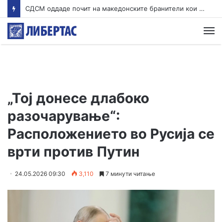
СДСМ оддаде почит на македонските бранители кои загинаа кај Карпалак
М
„Тој донесе длабоко
разочарување“:
Расположението во Русија се
врти против Путин
24.05.2026 09:30
3,110
7 минути читање