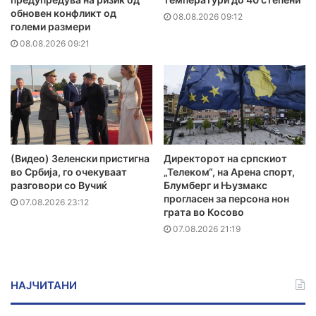
обновен конфликт од
08.08.2026 09:12
големи размери
08.08.2026 09:21
(Видео) Зеленски пристигна
Директорот на српскиот
во Србија, го очекуваат
„Телеком“, на Арена спорт,
разговори со Вучиќ
Блумберг и Њузмакс
прогласен за персона нон
07.08.2026 23:12
грата во Косово
07.08.2026 21:19
НАЈЧИТАНИ