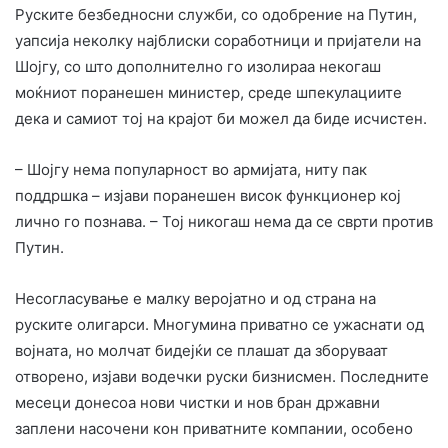
Руските безбедносни служби, со одобрение на Путин,
уапсија неколку најблиски соработници и пријатели на
Шојгу, со што дополнително го изолираа некогаш
моќниот поранешен министер, среде шпекулациите
дека и самиот тој на крајот би можел да биде исчистен.
– Шојгу нема популарност во армијата, ниту пак
поддршка – изјави поранешен висок функционер кој
лично го познава. – Тој никогаш нема да се сврти против
Путин.
Несогласување е малку веројатно и од страна на
руските олигарси. Многумина приватно се ужаснати од
војната, но молчат бидејќи се плашат да зборуваат
отворено, изјави водечки руски бизнисмен. Последните
месеци донесоа нови чистки и нов бран државни
заплени насочени кон приватните компании, особено