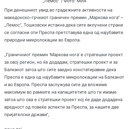
„Лемос“ / Фото: МИА
При денешниот увид во градежните активности на
македонско-грчкиот граничен премин „Маркова нога“ –
„Лемос“, Тошковски истакна дека сите вклучени страни
се согласни оти Преспа претставува една од најубавите
природни микролокации во Европа.
„Граничниот премин ‘Маркова нога‘ е стратешки проект
за овој регион, но ќе додадам, стратешки проект и за
Балканот затоа што сите заедно констатиравме дека
Преспа е една од најубавите микролокации на Балканот
и во Европа. Преспа заслужува сите да вложиме
максимум во рамките на капацитетите што ги имаме
затоа што ова е стратешки проект кој ќе даде додадена
вредност од повеќе аспекти за Преспа, за нашите две
пријателски држави“,