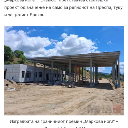
проект од значење не само за регионот на Преспа, туку
и за целиот Балкан.
Изградбата на граничниот премин „Маркова нога“ –