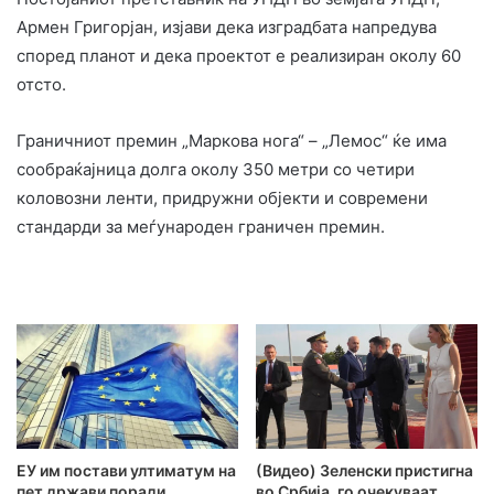
Армен Григорјан, изјави дека изградбата напредува
според планот и дека проектот е реализиран околу 60
отсто.
Граничниот премин „Маркова нога“ – „Лемос“ ќе има
сообраќајница долга околу 350 метри со четири
коловозни ленти, придружни објекти и современи
стандарди за меѓународен граничен премин.
ЕУ им постави ултиматум на
(Видео) Зеленски пристигна
пет држави поради
во Србија, го очекуваат