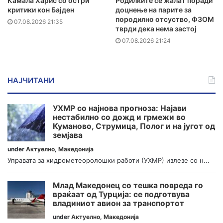
Камала Харис со остри
Родилките се жалат поради
критики кон Бајден
доцнење на парите за
породилно отсуство, ФЗОМ
07.08.2026 21:35
тврди дека нема застој
07.08.2026 21:24
НАЈЧИТАНИ
УХМР со најнова прогноза: Најави
нестабилно со дожд и грмежи во
Куманово, Струмица, Полог и на југот од
земјава
under
Актуелно
,
Македонија
Управата за хидрометеоролошки работи (УХМР) излезе со н...
Млад Македонец со тешка повреда го
враќаат од Турција: се подготвува
владиниот авион за транспортот
under
Актуелно
,
Македонија