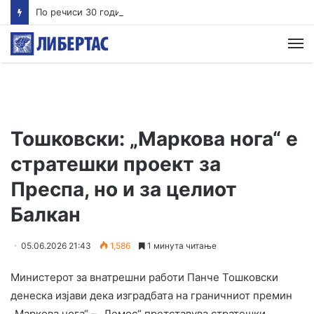
По речиси 30 години почнува судењето за убиството на Тупак Шакур
М
Тошковски: „Маркова нога“ е
стратешки проект за
Преспа, но и за целиот
Балкан
05.06.2026 21:43
1,586
1 минута читање
Министерот за внатрешни работи Панче Тошковски
денеска изјави дека изградбата на граничниот премин
„Маркова нога“ – „Лемос“ претставува стратешки