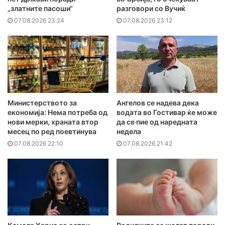
„златните пасоши“
разговори со Вучиќ
07.08.2026 23:24
07.08.2026 23:12
Министерството за
Ангелов се надева дека
економија: Нема потреба од
водата во Гостивар ќе може
нови мерки, храната втор
да се пие од наредната
месец по ред поевтинува
недела
07.08.2026 22:10
07.08.2026 21:42