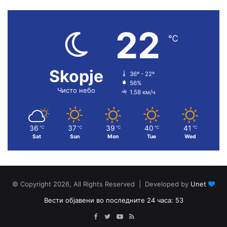
22
℃
Skopje
36º - 22º
56%
Чисто небо
1.58 км/ч
36
37
39
40
41
℃
℃
℃
℃
℃
Sat
Sun
Mon
Tue
Wed
© Copyright 2026, All Rights Reserved | Developed by
Unet
Вести објавени во последните 24 часа: 53
Facebook
Twitter
YouTube
RSS