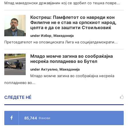
Млад македонски државјанин кој се здобил со тешка повре...
Костреш: Памфлетот со навреди кон
Филипче не е став на српскиот народ,
целта е да се заштити Стоиљковиќ
under
Избор
,
Македонија
Претседателот на опозициската Лига на социјалдемократи...
Младо момче загина во сообраќајна
несреќа попладнево во Бутел
under
Актуелно
,
Македонија
Младо момче загина во сообраќајна несреќа
попладнево во...
СЛЕДЕТЕ НÉ
85,744
Фанови