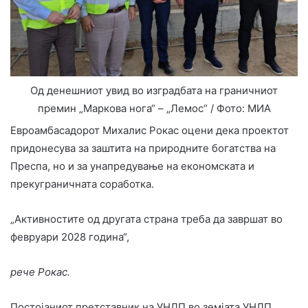
Од денешниот увид во изградбата на граничниот
премин „Маркова нога“ – „Лемос“ / Фото: МИА
Евроамбасадорот Михалис Рокас оцени дека проектот
придонесува за заштита на природните богатства на
Преспа, но и за унапредување на економската и
прекуграничната соработка.
„Активностите од другата страна треба да завршат во
февруари 2028 година“,
рече Рокас.
Постојаниот претставник на УНДП во земјата УНДП,