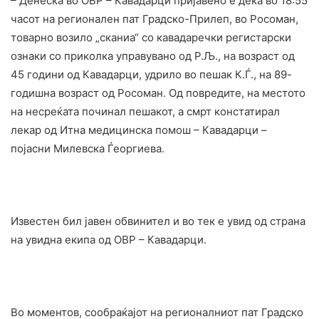
– Денеска во ОВР – Кавадарци пријавено е дека во 18:55
часот на регионален пат Градско-Прилеп, во Росоман,
товарно возило „сканиа“ со кавадаречки регистарски
ознаки со приколка управувано од Р.Љ., на возраст од
45 години од Кавадарци, удрило во пешак К.Ѓ., на 89-
годишна возраст од Росоман. Од повредите, на местото
на несреќата починал пешакот, а смрт констатирал
лекар од Итна медицинска помош – Кавадарци –
појасни Милевска Ѓеоргиева.
Известен бил јавен обвинител и во тек е увид од страна
на увидна екипа од ОВР – Кавадарци.
Во моментов, сообраќајот на регионалниот пат Градско