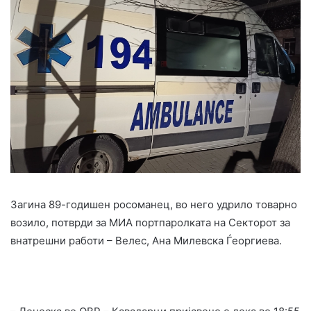
Загина 89-годишен росоманец, во него удрило товарно
возило, потврди за МИА портпаролката на Секторот за
внатрешни работи – Велес, Ана Милевска Ѓеоргиева.