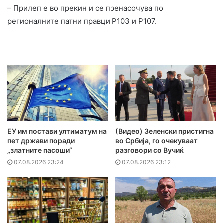
– Прилеп е во прекин и се пренасочува по
регионалните патни правци Р103 и Р107.
ЕУ им постави ултиматум на
(Видео) Зеленски пристигна
пет држави поради
во Србија, го очекуваат
„златните пасоши“
разговори со Вучиќ
07.08.2026 23:24
07.08.2026 23:12