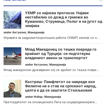
УХМР со најнова прогноза: Најави
нестабилно со дожд и грмежи во
Куманово, Струмица, Полог и на југот од
земјава
under
Актуелно
,
Македонија
Управата за хидрометеоролошки работи (УХМР) излезе со н...
Млад Македонец со тешка повреда го
враќаат од Турција: се подготвува
владиниот авион за транспортот
under
Актуелно
,
Македонија
Млад македонски државјанин кој се здобил со тешка повре...
Костреш: Памфлетот со навреди кон
Филипче не е став на српскиот народ,
целта е да се заштити Стоиљковиќ
under
Избор
,
Македонија
Претседателот на опозициската Лига на социјалдемократи...