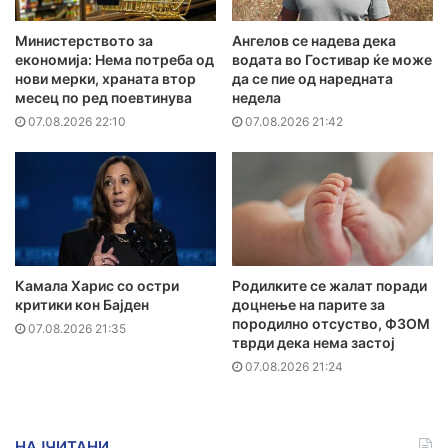
Министерството за
Ангелов се надева дека
економија: Нема потреба од
водата во Гостивар ќе може
нови мерки, храната втор
да се пие од наредната
месец по ред поевтинува
недела
07.08.2026 22:10
07.08.2026 21:42
Камала Харис со остри
Родилките се жалат поради
критики кон Бајден
доцнење на парите за
породилно отсуство, ФЗОМ
07.08.2026 21:35
тврди дека нема застој
07.08.2026 21:24
НАЈЧИТАНИ