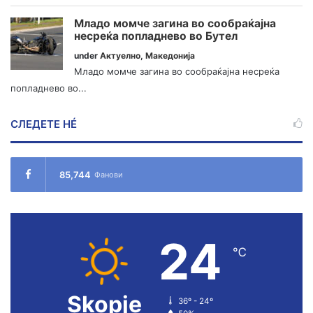
Младо момче загина во сообраќајна
несреќа попладнево во Бутел
under
Актуелно
,
Македонија
Младо момче загина во сообраќајна несреќа
попладнево во...
СЛЕДЕТЕ НÉ
85,744
Фанови
24
℃
Skopje
36º - 24º