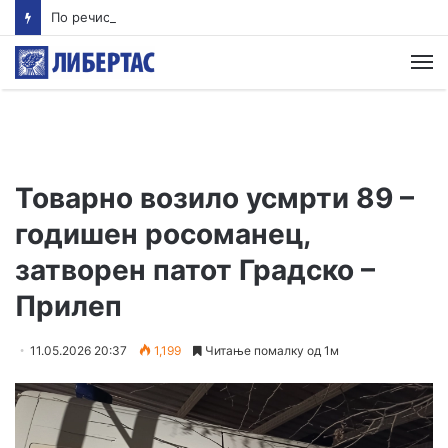
По речиси 30 години почнува судењето за убиството на Тупак Шакур
М
Товарно возило усмрти 89 –
годишен росоманец,
затворен патот Градско –
Прилеп
11.05.2026 20:37
1,199
Читање помалку од 1м