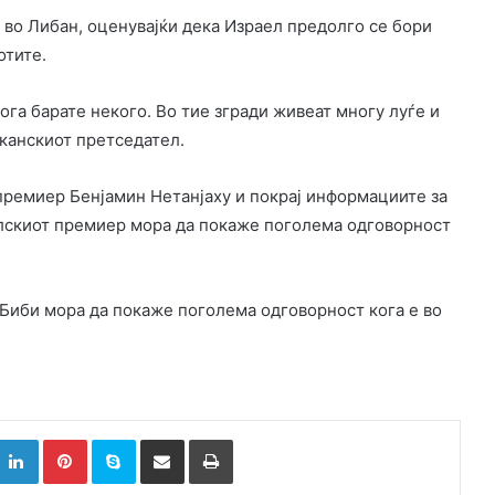
а во Либан, оценувајќи дека Израел предолго се бори
отите.
ога барате некого. Во тие згради живеат многу луѓе и
иканскиот претседател.
премиер Бенјамин Нетанјаху и покрај информациите за
елскиот премиер мора да покаже поголема одговорност
 Биби мора да покаже поголема одговорност кога е во
k
witter
LinkedIn
Pinterest
Skype
Сподели преку Е-маил
Испринтај