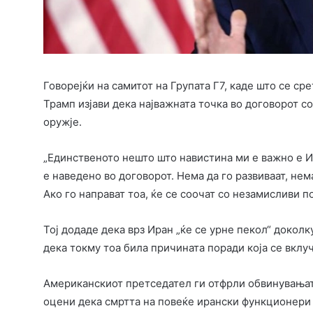
Говорејќи на самитот на Групата Г7, каде што се с
Трамп изјави дека најважната точка во договорот со
оружје.
„Единственото нешто што навистина ми е важно е И
е наведено во договорот. Нема да го развиваат, нема
Ако го направат тоа, ќе се соочат со незамисливи п
Тој додаде дека врз Иран „ќе се урне пекол“ доколк
дека токму тоа била причината поради која се вклу
Американскиот претседател ги отфрли обвинувањата
оцени дека смртта на повеќе ирански функционери 