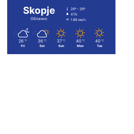
Skopje
26º - 26º
41%
Облачно
1.88 км/ч
26
36
37
40
40
℃
℃
℃
℃
℃
Fri
Sat
Sun
Mon
Tue