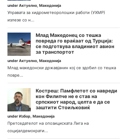
under
Актуелно
,
Македонија
Управата за хидрометеоролошки работи (УХМР)
излезе со н...
Млад Македонец со тешка
повреда го враќаат од Турција:
се подготвува владиниот авион
за транспортот
under
Актуелно
,
Македонија
Млад македонски државјанин кој се здобил со тешка
повре...
Костреш: Памфлетот со навреди
кон Филипче не е став на
српскиот народ, целта е да се
заштити Стоиљковиќ
under
Избор
,
Македонија
Претседателот на опозициската Лига на
социјалдемократи...