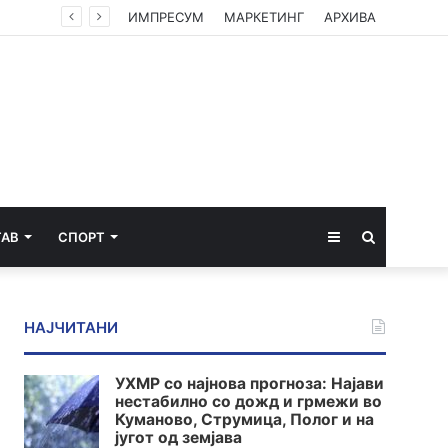
Министерството за економија: Нема потреба од нови мерки, храната втор месец по ред поевтинува
ИМПРЕСУМ
МАРКЕТИНГ
АРХИВА
Sidebar
Пребарај
ТАВ
СПОРТ
за
НАЈЧИТАНИ
УХМР со најнова прогноза: Најави
нестабилно со дожд и грмежи во
Куманово, Струмица, Полог и на
југот од земјава