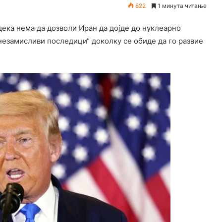
822
1 минута читање
ека нема да дозволи Иран да дојде до нуклеарно
„незамисливи последици“ доколку се обиде да го развие