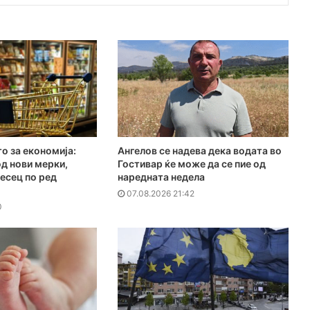
о за економија:
Ангелов се надева дека водата во
д нови мерки,
Гостивар ќе може да се пие од
есец по ред
наредната недела
07.08.2026 21:42
0