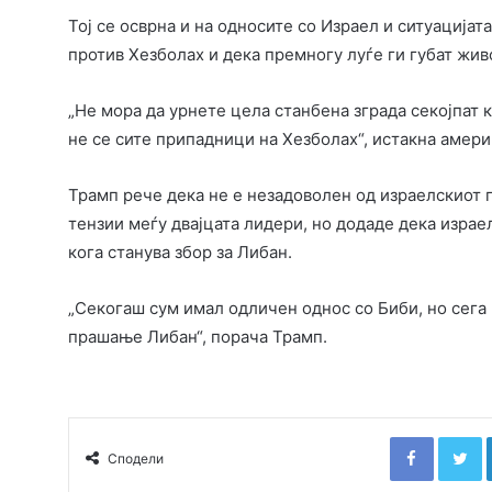
Тој се осврна и на односите со Израел и ситуацијат
против Хезболах и дека премногу луѓе ги губат жив
„Не мора да урнете цела станбена зграда секојпат к
не се сите припадници на Хезболах“, истакна амер
Трамп рече дека не е незадоволен од израелскиот 
тензии меѓу двајцата лидери, но додаде дека изра
кога станува збор за Либан.
„Секогаш сум имал одличен однос со Биби, но сега
прашање Либан“, порача Трамп.
Faceboo
T
Сподели