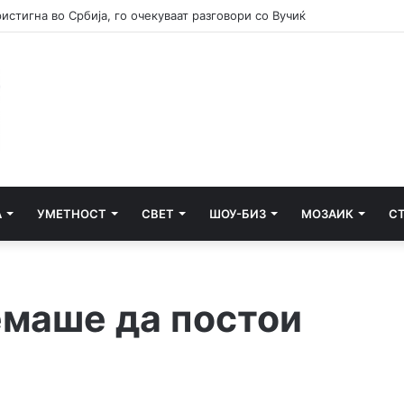
А
УМЕТНОСТ
СВЕТ
ШОУ-БИЗ
МОЗАИК
С
емаше да постои