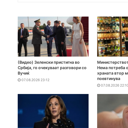
(Видео) Зеленски пристигна во
Министерствот
Србија, го очекуваат разговори со
Нема потреба о
Вучиќ
храната втор м
поевтинува
07.08.2026 23:12
07.08.2026 22:1