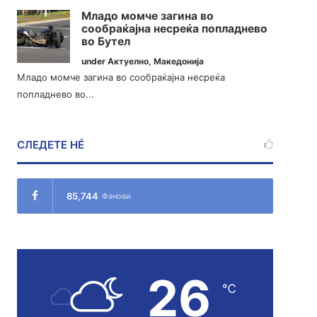
Младо момче загина во
сообраќајна несреќа попладнево
во Бутел
under
Актуелно
,
Македонија
Младо момче загина во сообраќајна несреќа
попладнево во...
СЛЕДЕТЕ НÉ
85,744
Фанови
26
℃