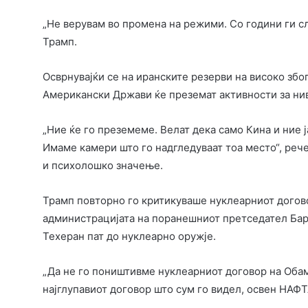
„Не верувам во промена на режими. Со години ги сл
Трамп.
Осврнувајќи се на иранските резерви на високо збо
Американски Држави ќе преземат активности за ни
„Ние ќе го преземеме. Велат дека само Кина и ние ј
Имаме камери што го надгледуваат тоа место“, рече
и психолошко значење.
Трамп повторно го критикуваше нуклеарниот догово
администрацијата на поранешниот претседател Бара
Техеран пат до нуклеарно оружје.
„Да не го поништивме нуклеарниот договор на Оба
најглупавиот договор што сум го видел, освен НАФТА