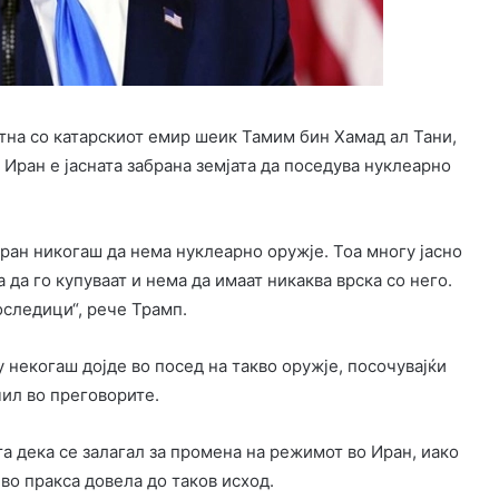
ретна со катарскиот емир шеик Тамим бин Хамад ал Тани,
 Иран е јасната забрана земјата да поседува нуклеарно
ран никогаш да нема нуклеарно оружје. Тоа многу јасно
 да го купуваат и нема да имаат никаква врска со него.
оследици“, рече Трамп.
у некогаш дојде во посед на такво оружје, посочувајќи
чил во преговорите.
 дека се залагал за промена на режимот во Иран, иако
во пракса довела до таков исход.