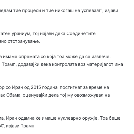
едам тие процеси и тие никогаш не успеваат“, изјави
гатен ураниум, тој најави дека Соединетите
вно отстранување.
а имаме опремата со која тоа може да се извлече.
 Трамп, додавајќи дека контролата врз материјалот има
р со Иран од 2015 година, постигнат за време на
к Обама, оценувајќи дека тој му овозможувал на
ма, Иран одамна ќе имаше нуклеарно оружје. Тоа беше
“, изјави Трамп.