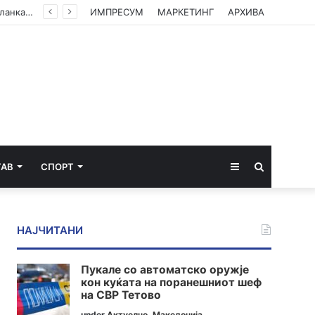
ЦУК со пресек до 13 часот: Активни пожари во Аеродром, Илинден, Босилово, Крива Паланка и Гостивар
ИМПРЕСУМ
МАРКЕТИНГ
АРХИВА
Sidebar
Пребарај
ТАВ
СПОРТ
за
НАЈЧИТАНИ
Пукале со автоматско оружје
кон куќата на поранешниот шеф
на СВР Тетово
under
Актуелно
,
Македонија