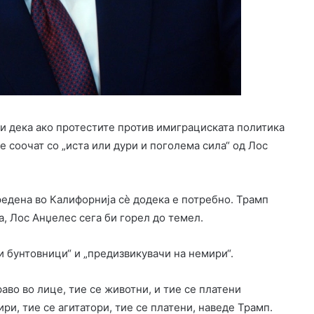
и дека ако протестите против имиграциската политика
е соочат со „иста или дури и поголема сила“ од Лос
редена во Калифорнија сè додека е потребно. Трамп
а, Лос Анџелес сега би горел до темел.
 бунтовници“ и „предизвикувачи на немири“.
раво во лице, тие се животни, и тие се платени
ри, тие се агитатори, тие се платени, наведе Трамп.