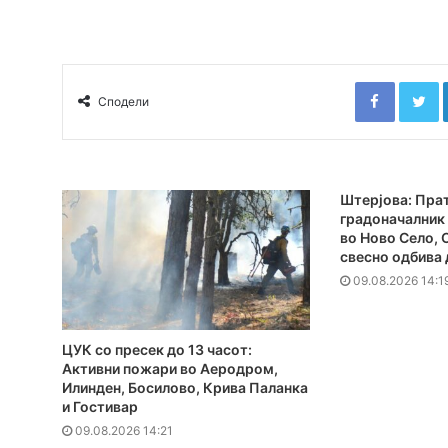
Faceboo
T
Сподели
Штерјова: Прат
градоначалник 
во Ново Село,
свесно одбива 
09.08.2026 14:1
ЦУК со пресек до 13 часот:
Активни пожари во Аеродром,
Илинден, Босилово, Крива Паланка
и Гостивар
09.08.2026 14:21