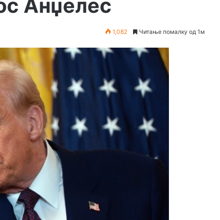
ос Анџелес
1,082
Читање помалку од 1м