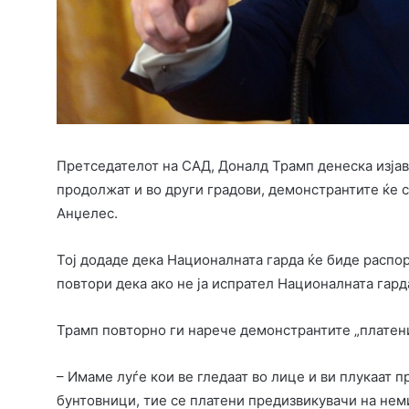
Претседателот на САД, Доналд Трамп денеска изјав
продолжат и во други градови, демонстрантите ќе с
Анџелес.
Тој додаде дека Националната гарда ќе биде распо
повтори дека ако не ја испрател Националната гард
Трамп повторно ги нарече демонстрантите „платени
– Имаме луѓе кои ве гледаат во лице и ви плукаат п
бунтовници, тие се платени предизвикувачи на неми