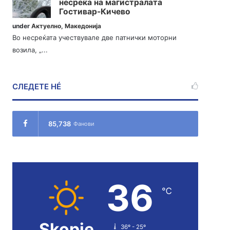
несреќа на магистралата
Гостивар-Кичево
under
Актуелно
,
Македонија
Во несреќата учествувале две патнички моторни
возила, „...
СЛЕДЕТЕ НÉ
85,738
Фанови
36
℃
Skopje
36º - 25º