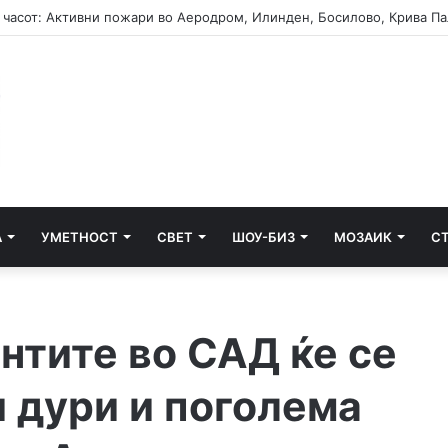
А
УМЕТНОСТ
СВЕТ
ШОУ-БИЗ
МОЗАИК
С
нтите во САД ќе се
и дури и поголема