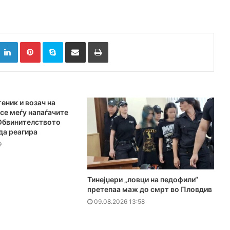
k
witter
LinkedIn
Pinterest
Skype
Сподели преку Е-маил
Испринтај
еник и возач на
се меѓу напаѓачите
 Обвинителството
да реагира
9
Тинејџери „ловци на педофили“
претепаа маж до смрт во Пловдив
09.08.2026 13:58