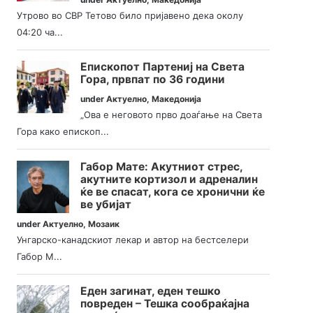
Утрово во СВР Тетово било пријавено дека околу
04:20 ча...
Епископот Партениј на Света
Гора, првпат по 36 години
under
Актуелно
,
Македонија
„Ова е неговото прво доаѓање на Света
Гора како епископ...
Габор Мате: Акутниот стрес,
акутните кортизол и адреналин
ќе ве спасат, кога се хронични ќе
ве убијат
under
Актуелно
,
Мозаик
Унгарско-канадскиот лекар и автор на бестселери
Габор М...
Еден загинат, еден тешко
повреден – Тешка сообраќајна