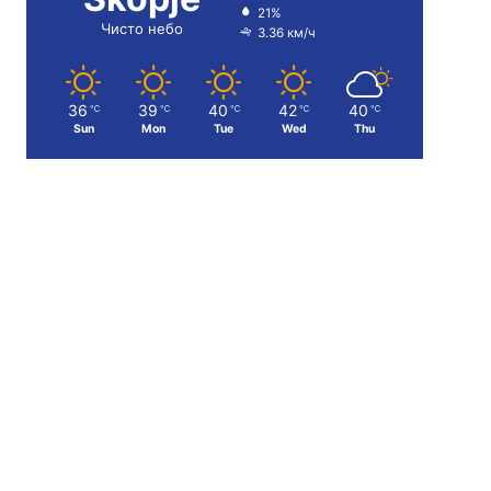
21%
Чисто небо
3.36 км/ч
36
39
40
42
40
℃
℃
℃
℃
℃
Sun
Mon
Tue
Wed
Thu