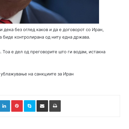
 дека без оглед каков и да е договорот со Иран,
а биде контролирана од ниту една држава.
а. Тоа е дел од преговорите што ги водам, истакна
за ублажување на санкциите за Иран
k
witter
LinkedIn
Pinterest
Skype
Сподели преку Е-маил
Испринтај