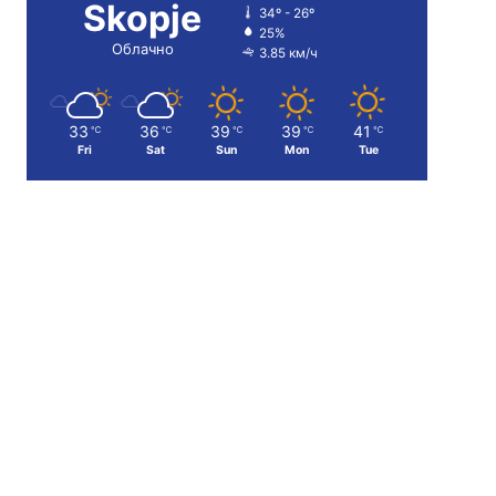
Skopje
34º - 26º
25%
Облачно
3.85 км/ч
33
36
39
39
41
℃
℃
℃
℃
℃
Fri
Sat
Sun
Mon
Tue