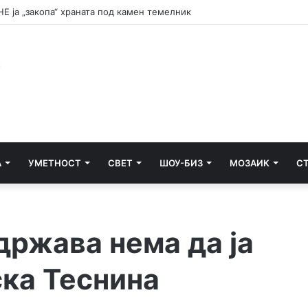
НА ТАЛОГОТ
А
УМЕТНОСТ
СВЕТ
ШОУ-БИЗ
МОЗАИК
С
држава нема да ја
ка Теснина