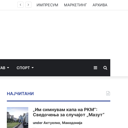
ИМПРЕСУМ
МАРКЕТИНГ
АРХИВА
Sidebar
Пребарај
ТАВ
СПОРТ
за
НАЈЧИТАНИ
„Им симнувам капа на РКМ“:
Сведочења за случајот „Мазут“
under
Актуелно
,
Македонија