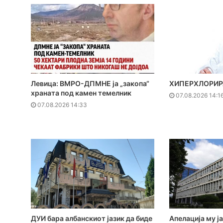
Левица: ВМРО-ДПМНЕ ја „закопа“
ХИПЕРХЛОРИР
храната под камен темелник
07.08.2026 14:1
07.08.2026 14:33
ДУИ бара албанскиот јазик да биде
Апелација му ја