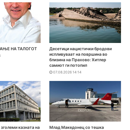
АЊЕ НА ТАЛОГОТ
Десетици нацистички бродови
испливуваат на површина во
6
близина на Прахово: Хитлер
самиот ги потопил
07.08.2026 14:14
 зголеми казната на
Млад Македонец со тешка