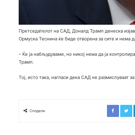
Претседателот на САД, Доналд Трамп денеска изјави
Ормуска Теснина ќе биде отворена за сите и нема д
– Ќе ја набљудуваме, но никој нема да ја контролир
Трамп.
Тој, исто така, нагласи дека САД не размислуваат 
Faceboo
T
Сподели