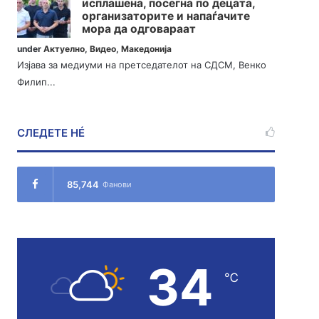
исплашена, посегна по децата,
организаторите и напаѓачите
мора да одговараат
under
Актуелно
,
Видео
,
Македонија
Изјава за медиуми на претседателот на СДСМ, Венко
Филип...
СЛЕДЕТЕ НÉ
85,744
Фанови
34
℃