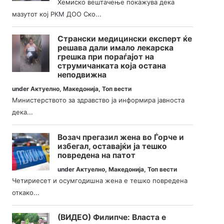
Хемиско вештачење покажува дека
мазутот кој РКМ ДОО Ско...
Странски медицински експерт ќе
решава дали имало лекарска
грешка при пораѓајот на
струмичанката која остана
неподвижна
under
Актуелно
,
Македонија
,
Топ вести
Министерството за здравство ја информира јавноста
дека...
Возач прегазил жена во Ѓорче и
избегал, оставајќи ја тешко
повредена на патот
under
Актуелно
,
Македонија
,
Топ вести
Четириесет и осумгодишна жена е тешко повредена
откако...
(ВИДЕО) Филипче: Власта е